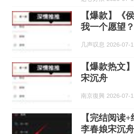
【爆款】《
我一个愿望？
几声叹息 2026-07-1
【爆款热文
宋沉舟
南京復興 2026-07-1
【完结阅读+
李春娘宋沉