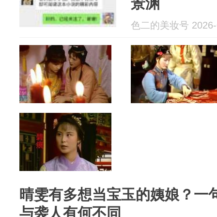
景渊
色二的美妆号 2026-0
晴雯有多想当宝玉的姨娘？一
与袭人有何不同