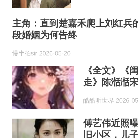
主角：直到楚嘉禾爬上刘红兵
段婚姻为何告终
慢半拍sir 2026-05-20
《全文》《
走》陈湉湉
酷酷听世界 2026-05
傅艺伟近照
旧小区，儿