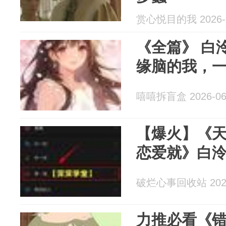
赏心悦目的我 2026-0
《全篇》 白
缘脑的我，
嘻嘻拆盲盒 2026-06
【爆火】《
恋爱就》白
破烂心事回收站 2026
力推必看《