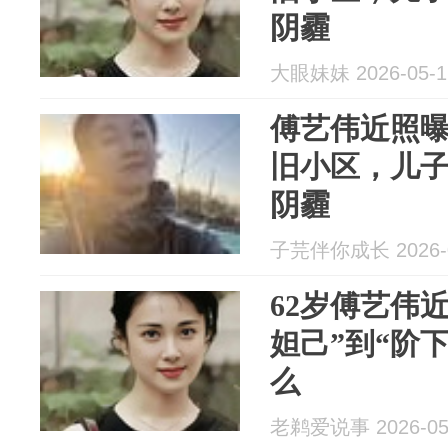
阴霾
大眼妹妹 2026-05-1
傅艺伟近照
旧小区，儿
阴霾
子芫伴你成长 2026-0
62岁傅艺伟
妲己”到“阶
么
老鹈爱说事 2026-05