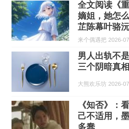
全文阅读《
嫡姐，她怎
芷陈幕叶骆
来个偶遇把 2026-07
男人出轨不
三个阴暗真
大熊欢乐坊 2026-07
《知否》：
己不适用，
多蠢