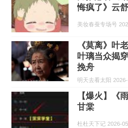
悔疯了》云
美妆春蚕专场号 2026
《莫离》叶
叶璃当众揭
挽舟
明天去看太阳 2026-0
【爆火】《
甘棠
杜杜天下记 2026-05