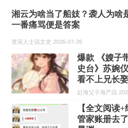
湘云为啥当了船妓？袭人为啥
一番痛骂便是答案
资深人士说文史 2026-07-26
爆款 《嫂子
史台》苏婉仪
看不上兄长
赶海父子海产品 2026
【全文阅读+
管家账册去