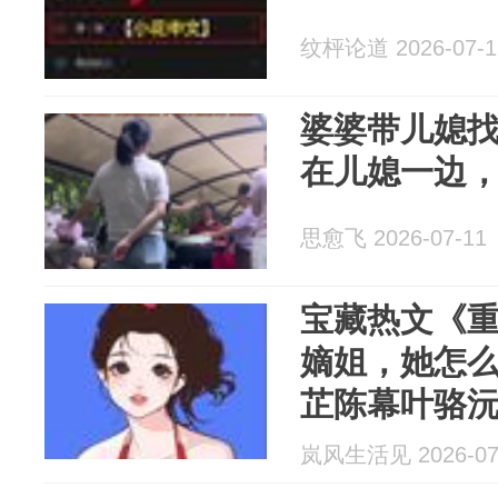
纹枰论道 2026-07-1
婆婆带儿媳
在儿媳一边
思愈飞 2026-07-11
宝藏热文《
嫡姐，她怎
芷陈幕叶骆
岚风生活见 2026-07