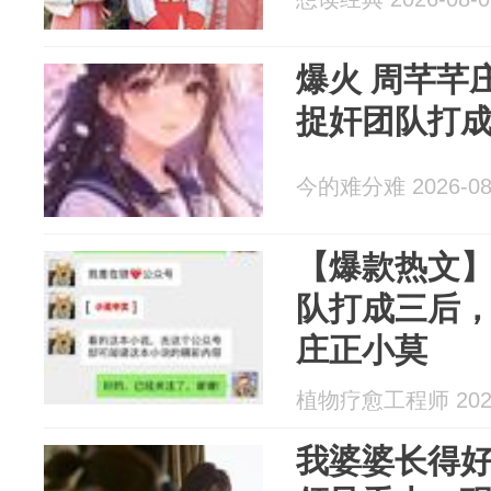
爆火 周芊芊庄正小莫《七夕节被
捉奸团队打
今的难分难 2026-08
【爆款热文
队打成三后
庄正小莫
植物疗愈工程师 2026
我婆婆长得