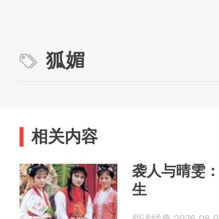
狐媚
相关内容
袭人与晴雯
生
想读经典 2026-08-0