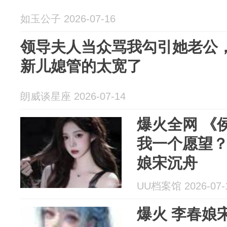
如玉公子 2026-07-16
领导夫人当众骂我勾引她老公
新儿媳管的太宽了
朗威谈星座 2026-07-14
爆火全网 《
我一个愿望
娘宋沉舟
UU档案馆 2026-07-
爆火 李