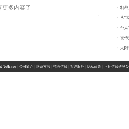
有更多内容了
制裁
从“零风
台风“
被传交付严重超
太阳
t NetEase
|
公司简介
|
联系方法
|
招聘信息
|
客户服务
|
隐私政策
|
不良信息举报 Comp