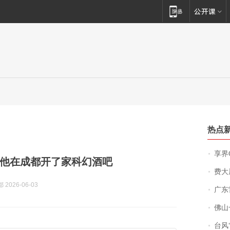
热点
享界
他在成都开了家科幻酒吧
费大厨
 2026-06-03
广东雷州
佛山一中学
台风“