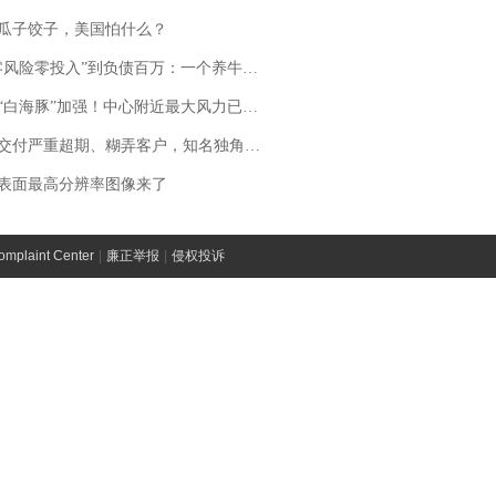
瓜子饺子，美国怕什么？
险零投入”到负债百万：一个养牛项目崩盘后，谁该为农户的贷款买单丨红星调查
白海豚”加强！中心附近最大风力已达15级 最新研判
期、糊弄客户，知名独角兽车企创始人回应：都没证据，将依法采取措施，“本人长期与美国交管局保持沟通，对方表示肯定”
表面最高分辨率图像来了
laint Center
|
廉正举报
|
侵权投诉