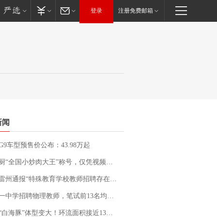
登录
注册免费邮箱
新闻
G9车型预售价公布：43.98万起
“全国小炒肉大王”称号，仅凭视频评出？中国烹饪协会回应
通报“特殊教育学校教师招聘存在违规行为”：已启动问责程序 副校长被停职
招聘物理教师，笔试前13名均遭淘汰？教育局：已叫停招聘，成立调查组全面核查
白海豚”体型变大！环流面积接近13个浙江那么大