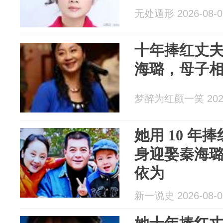
无处遁形 2026-08-0
十年捧红丈
海璐，母子
梦醉为红颜一笑 2026
她用 10 年
身迎娶秦海
依为
新一说史 2026-08-0