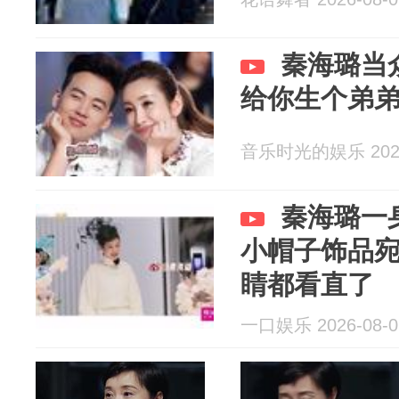
秦海璐当
给你生个弟
音乐时光的娱乐 2026
秦海璐一
小帽子饰品
睛都看直了
一口娱乐 2026-08-0