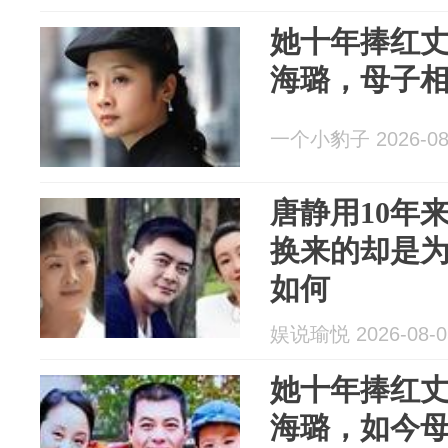
她十年捧红
海璐，母子
一个小豹子 2026-08
唐静用10年
换来的却是
如何
娱说瑜悦 2026-08-0
她十年捧红
海璐，如今