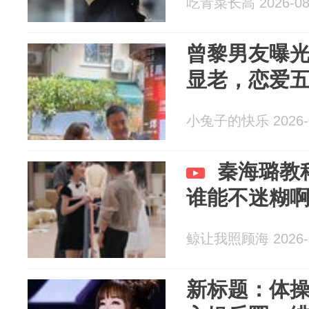
吃青菜长高 2026-08
曾黎男友曝光
显老，恋爱
小兔子的快乐 2026-0
秦海璐教
谁能不迷糊
鲸让我照顾海 2026-0
新标题：体操