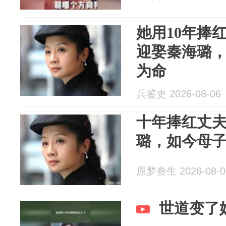
她用10年捧
迎娶秦海璐
为命
兵鉴史 2026-08-06
十年捧红丈
璐，如今母
原梦叁生 2026-08-0
世道变了