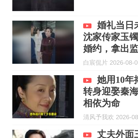
婚礼当日
沈家传家玉
婚约，拿出
白宸侃片 2026-08-0
她用10
转身迎娶秦
相依为命
清风予我欢 2026-08
丈夫外面