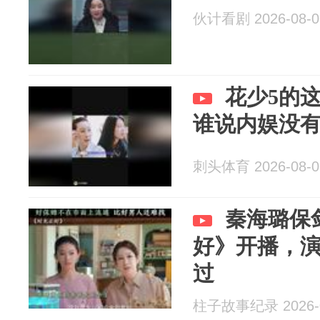
伙计看剧 2026-08-0
花少5的
谁说内娱没
刺头体育 2026-08-0
秦海璐保
好》开播，
过
柱子故事纪录 2026-0