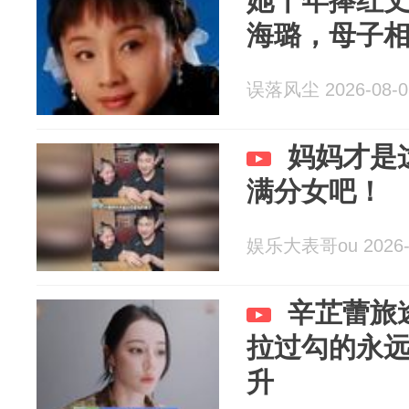
她十年捧红
海璐，母子
误落风尘 2026-08-0
妈妈才是
满分女吧！
娱乐大表哥ou 2026-
辛芷蕾旅
拉过勾的永
升