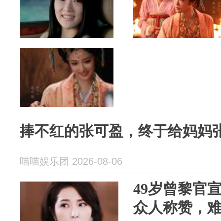
捧不红的张可盈，终于给妈妈
喵喵娱乐团 2026-08-06
49岁曾黎官
众人称赞，难