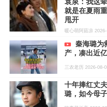
袁泉：我这
就是在夏雨
甩开
暖心萌阿菇凉 2026-0
秦海璐为
产，凑出近
三农老历 2026-08-0
十年捧红丈
璐，如今母