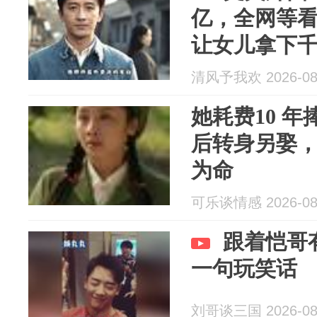
亿，全网等
让女儿拿下
清风予我欢 2026-08
她耗费10 
后转身另娶
为命
可乐谈情感 2026-08
跟着恺哥
一句玩笑话
刘哥谈三国 2026-08