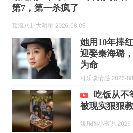
第7，第一杀疯了
顶流八卦大明星 2026-08-05
她用10年捧
迎娶秦海璐
为命
可乐谈情感 2026-08
吃饭从不
被现实狠狠
娱乐圈小蜜说 2026-0