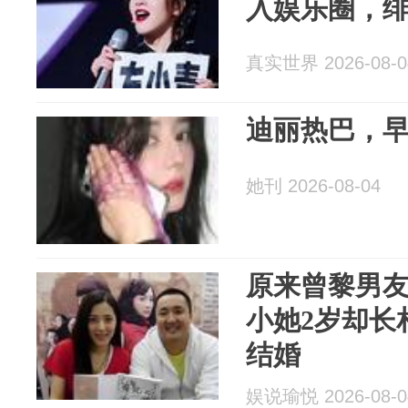
入娱乐圈，
真实世界 2026-08-0
迪丽热巴，
她刊 2026-08-04
原来曾黎男
小她2岁却长
结婚
娱说瑜悦 2026-08-0