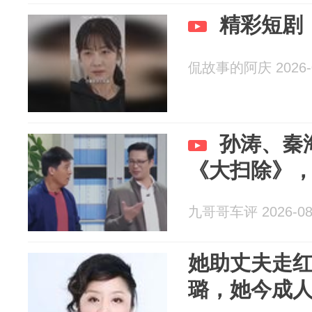
精彩短剧
侃故事的阿庆 2026-0
孙涛、秦
《大扫除》
九哥哥车评 2026-08
她助丈夫走
璐，她今成