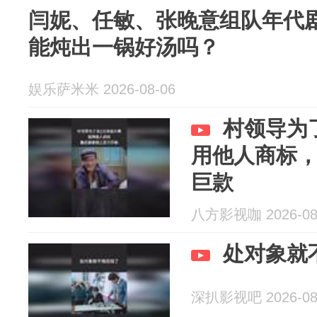
闫妮、任敏、张晚意组队年代剧
能炖出一锅好汤吗？
娱乐萨米米 2026-08-06
村领导为
用他人商标
巨款
八方影视咖 2026-08
处对象就
深扒影视吧 2026-08