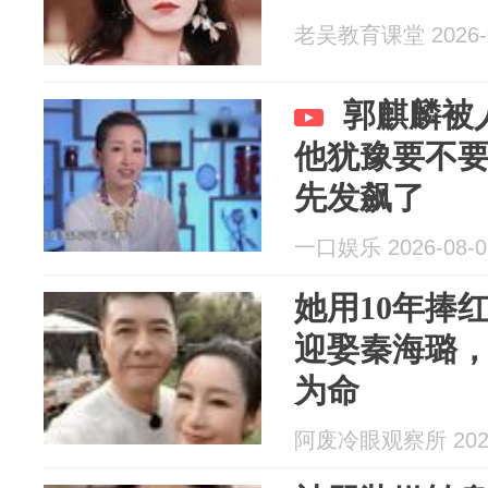
老吴教育课堂 2026-0
郭麒麟被
他犹豫要不
先发飙了
一口娱乐 2026-08-0
她用10年捧
迎娶秦海璐
为命
阿废冷眼观察所 2026