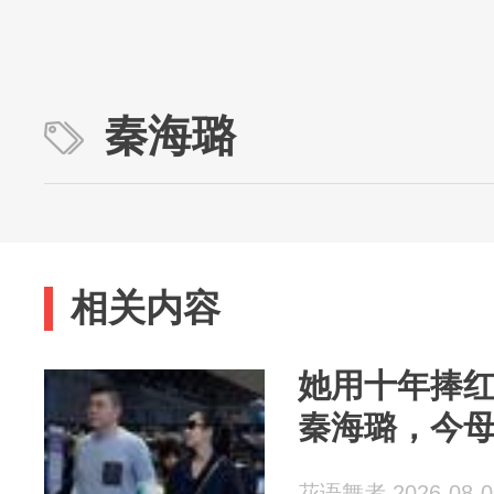
秦海璐
相关内容
她用十年捧
秦海璐，今
花语舞者 2026-08-0