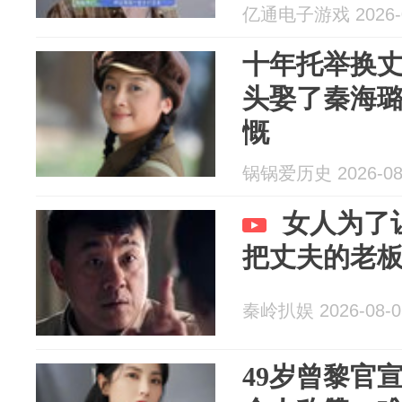
亿通电子游戏 2026-0
十年托举换
头娶了秦海
慨
锅锅爱历史 2026-08
女人为了
把丈夫的老
秦岭扒娱 2026-08-0
49岁曾黎官