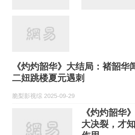
《灼灼韶华》大结局：褚韶华
二妞跳楼夏元遇刺
脆梨影视综 2025-09-29
《灼灼韶华
大决裂，才