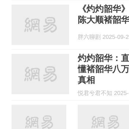
《灼灼韶华
陈大顺褚韶
胖六聊剧 2025-09-2
灼灼韶华：
懂褚韶华八
真相
悦君兮君不知 2025-0