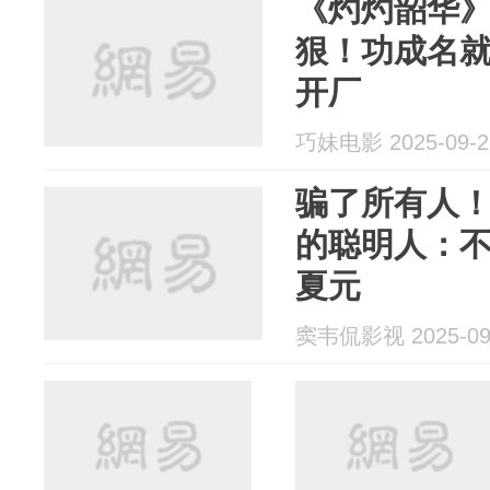
《灼灼韶华
狠！功成名
开厂
巧妹电影 2025-09-2
骗了所有人
的聪明人：
夏元
窦韦侃影视 2025-09