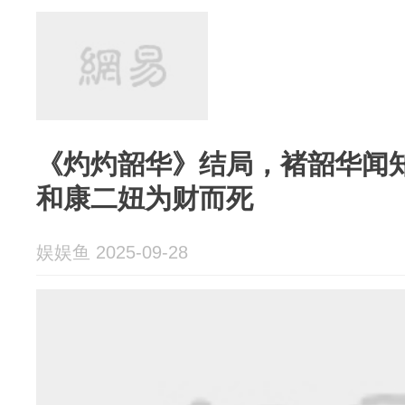
《灼灼韶华》结局，褚韶华闻
和康二妞为财而死
娱娱鱼 2025-09-28