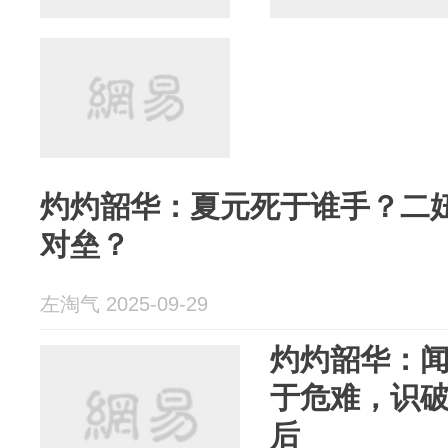
灼灼韶华：夏元死于谁手？二
对垒？
左淘气 2025-09-29
灼灼韶华：
于危难，识
后