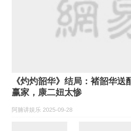
《灼灼韶华》结局：褚韶华送
赢家，康二妞太惨
阿腩讲娱乐 2025-09-28