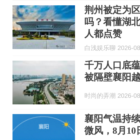
荆州被定为
吗？看懂湖
人都点赞
白浅娱乐聊 2026-08
千万人口底
被隔壁襄阳
时尚的弄潮 2026-08
襄阳气温持
微风，8月1