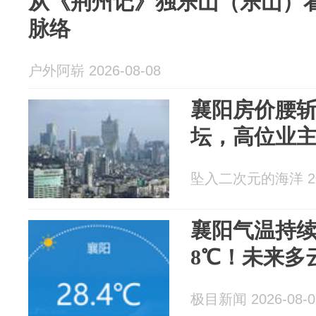
从《荆州记》独乐山（乐山）
脉络
户外阿崭 2026-08-08
襄阳房价腰斩
坛，高位业
坠入二次元的海洋 202
襄阳气温持续
8℃！未来多
极目新闻 2026-08-0