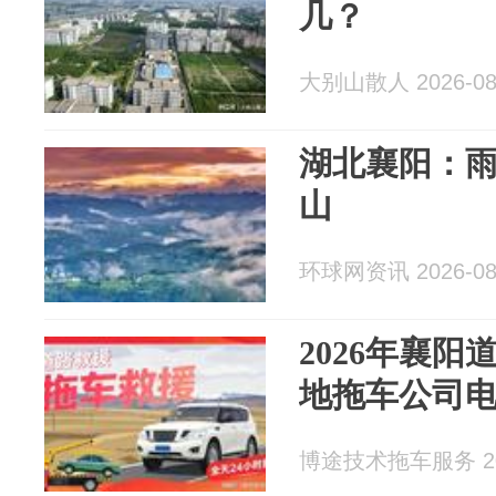
几？
大别山散人 2026-08
湖北襄阳：雨
山
环球网资讯 2026-08
2026年襄
地拖车公司
博途技术拖车服务 202