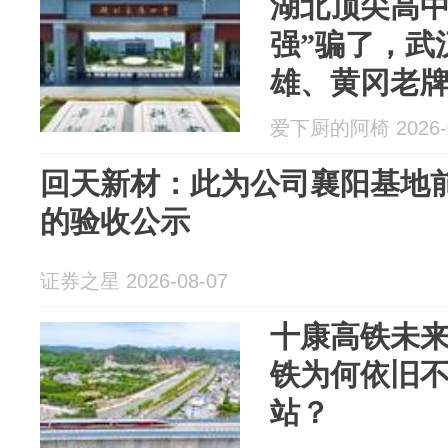
湖北顶尖高中
强”骗了，武
雄、黄冈老
爱下厨的阿椅 2026-0
回天新材：此为公司襄阳基地
的验收公示
证券之星 2026-08-07
十康高铁未
铁为何依旧
站？