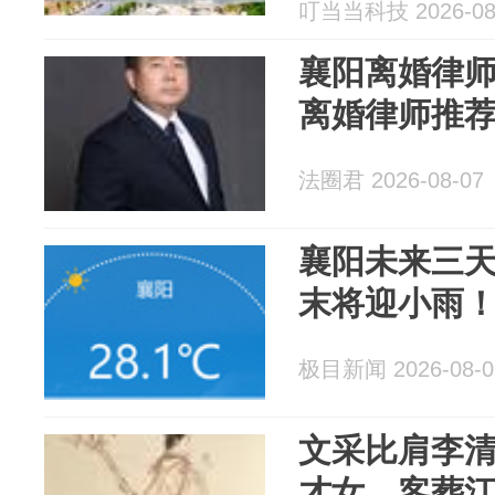
叮当当科技 2026-08
襄阳离婚律师
离婚律师推
法圈君 2026-08-07
襄阳未来三
末将迎小雨
极目新闻 2026-08-0
文采比肩李
才女，客葬