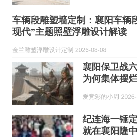
车辆段雕塑墙定制：襄阳车辆段“
现代”主题照壁浮雕设计解读
金兰雕塑浮雕设计定制 2026-08-08
襄阳保卫战
为何集体摆
爱竞彩的小周 2026-0
纪连海一锤
就在襄阳隆