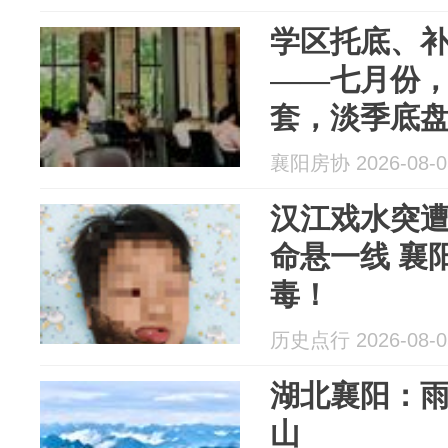
学区托底、
——七月份，
套，淡季底
襄阳房协 2026-08-0
汉江戏水突遭
命悬一线 襄
毒！
历史点行 2026-08-0
湖北襄阳：雨
山