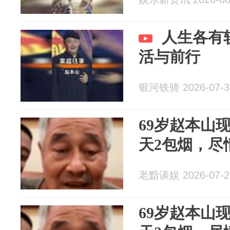
人生各有
活与前行
银河铁骑 2026-07-3
69岁赵本山
天2包烟，尽
老黯谈娱 2026-07-2
69岁赵本山