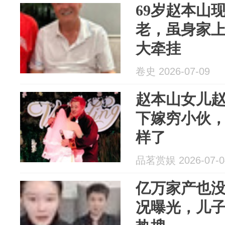
69岁赵本山
老，虽身家上
大牵挂
卷史 2026-07-09
赵本山女儿赵
下嫁穷小伙，
样了
品茗赏娱 2026-07-0
亿万家产也没
况曝光，儿