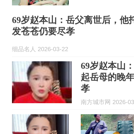
69岁赵本山：岳父离世后，他
发苍苍仍要尽孝
细品名人 2026-03-22
69岁赵本山
起岳母的晚
孝
南方城市网 2026-03