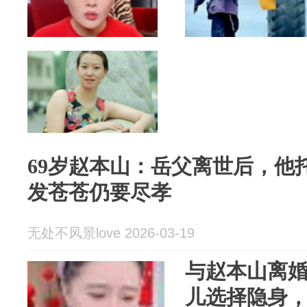
69岁赵本山：岳父离世后，他
发苍苍仍要尽孝
无处不风景love 2026-03-19
与赵本山离婚
儿选择隐身