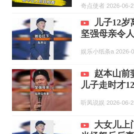
奇点使者 2026-06-2
儿子12
坚强母亲令
娱乐小纸条a 2026-0
赵本山前
儿子走时才1
听凤说娱 2026-06-2
大女儿上