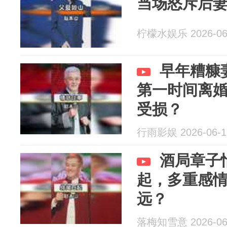
当场怒斥后
柠檬水娱乐 2026-06
早年糟糠
第一时间离
受损？
行雨影娱 2026-06-1
酒局章子
起，多重感
远？
落梅知雪意 2026-06