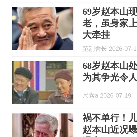
69岁赵本山
老，虽身家上
大牵挂
范剬舍长 2026-07-1
68岁赵本山
为其争光令
尺素a 2026-07-19
祸不单行！
赵本山近况