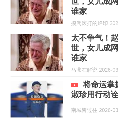
世，女儿成
谁家
摸爬滚打的烙印 2026
太不争气！
世，女儿成
谁家
马浵在解说 2026-03
将命运掌
淑珍用行动
南城皆过往 2026-03