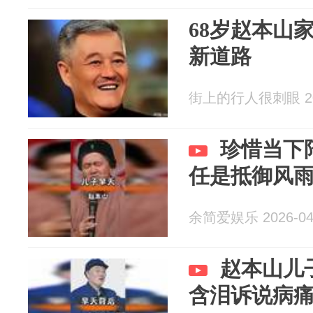
68岁赵本山
新道路
街上的行人很刺眼 202
珍惜当下
任是抵御风
余简爱娱乐 2026-04
赵本山儿
含泪诉说病