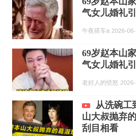
69岁赵本山
气女儿婚礼
午夜搭车a 2026-06-
69岁赵本山
气女儿婚礼
老好人的愤怒 2026-0
从洗碗工
山大叔抛弃
刮目相看