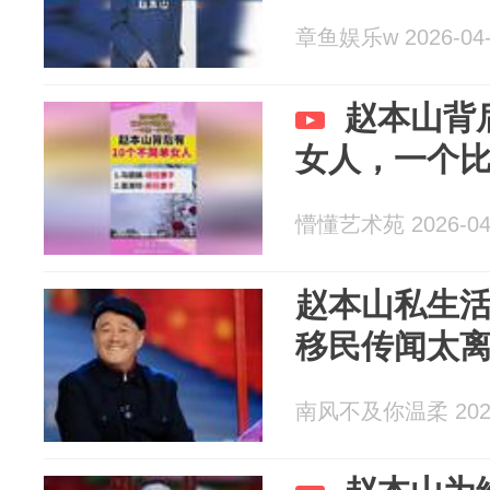
章鱼娱乐w 2026-04-
赵本山背
女人，一个
懵懂艺术苑 2026-04
赵本山私生
移民传闻太
南风不及你温柔 2026