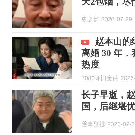
天2包烟，尽
史之韵 2026-07-29
赵本山的
离婚 30 年
热度
7080怀旧金曲 2026-
长子早逝，
国，后继堪
舊事別提 2026-07-2