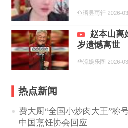
鱼语昱雨轩 2026-03
赵本山离婚
岁遗憾离世
华流娱乐圈 2026-03
热点新闻
费大厨“全国小炒肉大王”称
中国烹饪协会回应