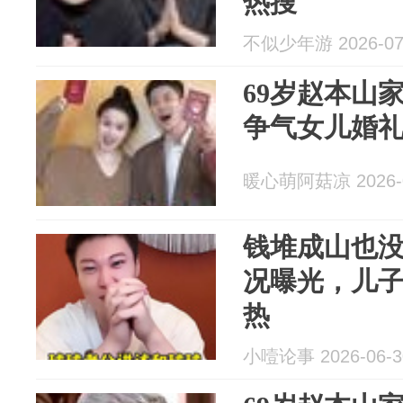
热搜
不似少年游 2026-07
69岁赵本山
争气女儿婚
暖心萌阿菇凉 2026-0
钱堆成山也没
况曝光，儿子
热
小噎论事 2026-06-3