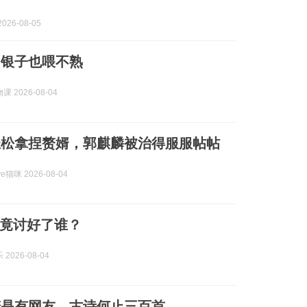
026-08-05
多银子也喂不熟
 2026-08-04
轻松拿捏赘婿，郭麒麟被治得服服帖帖
e猫咪 2026-08-04
竟讨好了谁？
2026-08-04
若是有网友，古诗何止三百首。