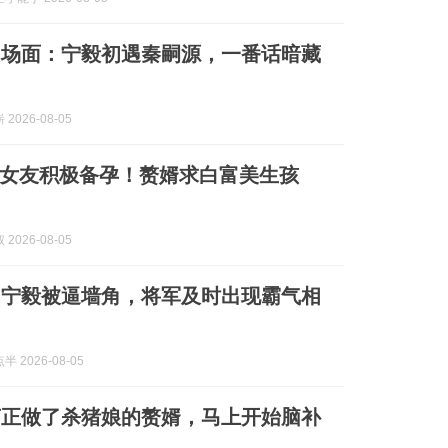
名场面：宁毅初遇秦嗣源，一番话暗藏
2026-08-05
女友积极备孕！赘婿求白富美生孩
2026-08-05
：宁毅被逼墙角，将军及时出现霸气相
 2026-08-05
言正做了杀猪娘的赘婿，马上开始脑补