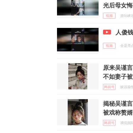
光后母女悔
视频
游玩峡谷之
人傻
视频
全是亮点剧
原来吴谨言
不如妻子被
网易号
娱说瑜悦 
揭秘吴谨言
被戏称赘婿
网易号
调侃国际观