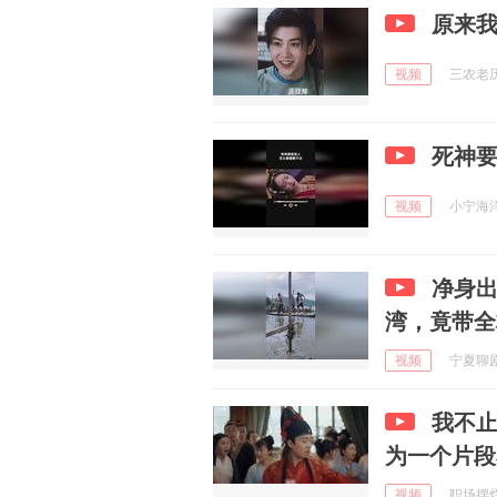
原来
视频
三农老历 
死神
视频
小宁海洋记
净身
湾，竟带全
视频
宁夏聊剧 
我不
为一个片段
视频
职场摆烂小