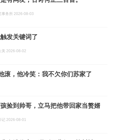
务所 2026-08-03
就触发关键词了
 2026-08-02
他滚，他冷笑：我不欠你们苏家了
女孩捡到帅哥，立马把他带回家当赘婿
 2026-08-01