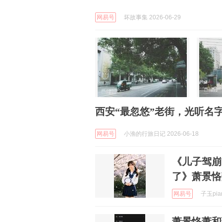
网易号
坏故事集 2026-06-29
西安“最忽悠”老街，光听名
网易号
小渔的行旅日记 2026-06-18
《儿子驾崩
了》萧景恪
网易号
子玉pian
萧景恪萧和