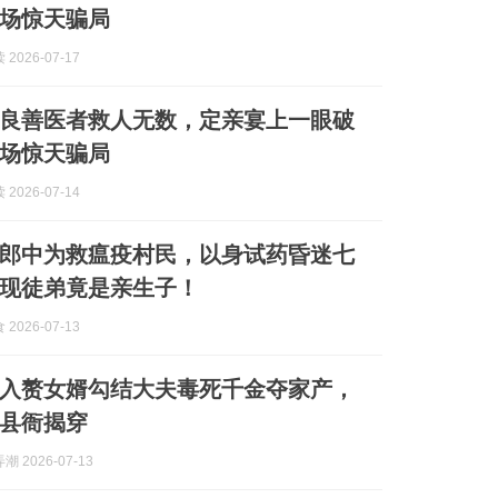
场惊天骗局
2026-07-17
良善医者救人无数，定亲宴上一眼破
场惊天骗局
2026-07-14
郎中为救瘟疫村民，以身试药昏迷七
现徒弟竟是亲生子！
2026-07-13
入赘女婿勾结大夫毒死千金夺家产，
县衙揭穿
 2026-07-13