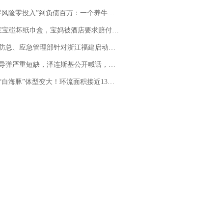
险零投入”到负债百万：一个养牛项目崩盘后，谁该为农户的贷款买单丨红星调查
坏纸巾盒，宝妈被酒店要求赔付924元！三亚一酒店回复：骨瓷定制！网友一查价格，吵翻了
总、应急管理部针对浙江福建启动防汛防台风四级应急响应
弹严重短缺，泽连斯基公开喊话，乌克兰失去导弹拦截能力？
白海豚”体型变大！环流面积接近13个浙江那么大