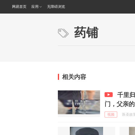
网易首页
应用
无障碍浏览
药铺
相关内容
千里
门，父亲的
视频
医圣故里善