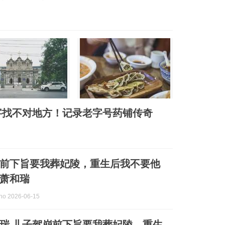
字找不对地方！记录老字号药铺传奇
前下旨要我葬妃陵，重生后我不要他
萧和瑞
o 2026-06-15
瑞 儿子驾崩前下旨要我葬妃陵，重生