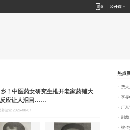
热点
费大厨
归乡！中医药女研究生推开老家药铺大
享界
反应让人泪目……
广东雷州
济堂 2026-08-07
制裁
被传交付严重超