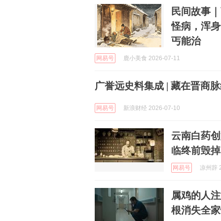
民间故事｜
怪病，浑身
丐能治
网易号
鹿小美食 2026-07-11
广誉远史料集成 | 藏在晋商
网易号
新浪财经 2026-07-10
云南白药创
临终前毁掉
网易号
凉州辞 2
属鸡的人注
根消失全家