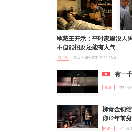
地藏王开示：平时家里没人睡
不但能招财还能有人气
网易号
烟火人间故事汇 2026-08-01
有一
视频
艾玛动物酱
柳青金锁结
你12年前
网易号
橙心故事说