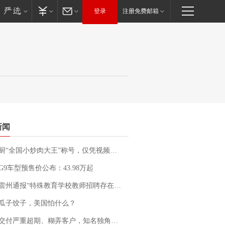
登录
注册免费邮箱
新闻
“全国小炒肉大王”称号，仅凭视频评出？中国烹饪协会回应
G9车型预售价公布：43.98万起
通报“特殊教育学校教师招聘存在违规行为”：已启动问责程序 副校长被停职
瓜子饺子，美国怕什么？
期、糊弄客户，知名独角兽车企创始人回应：都没证据，将依法采取措施，“本人长期与美国交管局保持沟通，对方表示肯定”