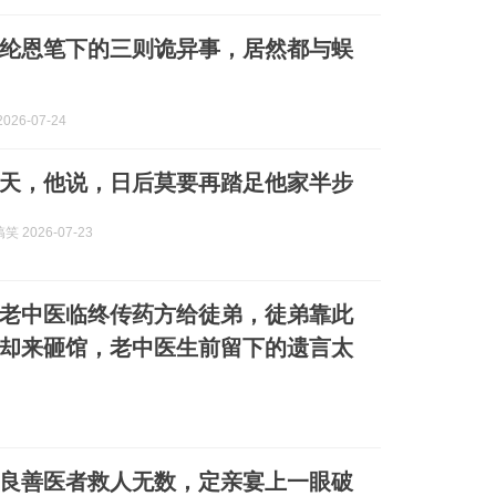
纶恩笔下的三则诡异事，居然都与蜈
026-07-24
天，他说，日后莫要再踏足他家半步
 2026-07-23
老中医临终传药方给徒弟，徒弟靠此
却来砸馆，老中医生前留下的遗言太
良善医者救人无数，定亲宴上一眼破