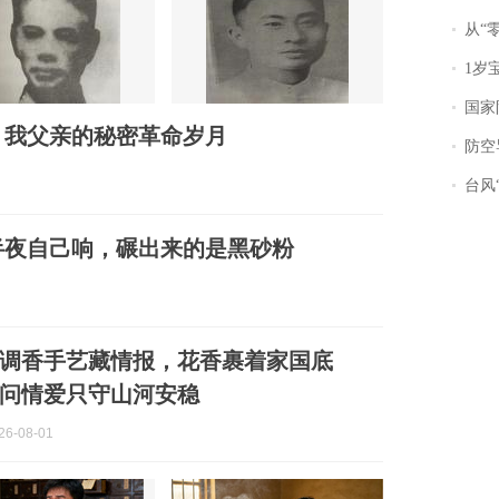
从“零风
1岁宝宝碰
国家防
：我父亲的秘密革命岁月
防空导
台风“
半夜自己响，碾出来的是黑砂粉
调香手艺藏情报，花香裹着家国底
问情爱只守山河安稳
6-08-01