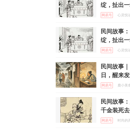
绽，扯出一
网易号
心灵悦读 
民间故事：
绽，扯出一
网易号
心灵悦读 
民间故事｜
日，醒来发
网易号
鹿小美食 
民间故事：
千金装死去
网易号
时尚的弄潮