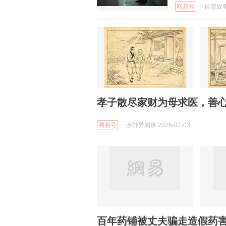
网易号
佳慧故事会
孝子散尽家财为母求医，善
网易号
乡野异闻录 2026-07-03
百年药铺被丈夫骗走造假药