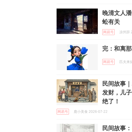
晚清文人潘
蚣有关
网易号
凉州辞 2
完：和离那
网易号
匹夫来搞笑
民间故事｜
发财，儿子
绝了！
网易号
鹿小美食 2026-07-22
民间故事：