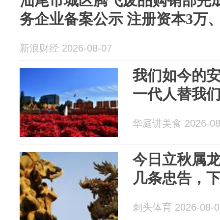
汕尾市城区腾飞废品购销部完
务企业备案公示 注册资本3万
新浪财经 2026-08-07
我们如今的
一代人替我
华庭讲美食 2026-08
今日立秋属
几条忠告，
刺头体育 2026-08-0