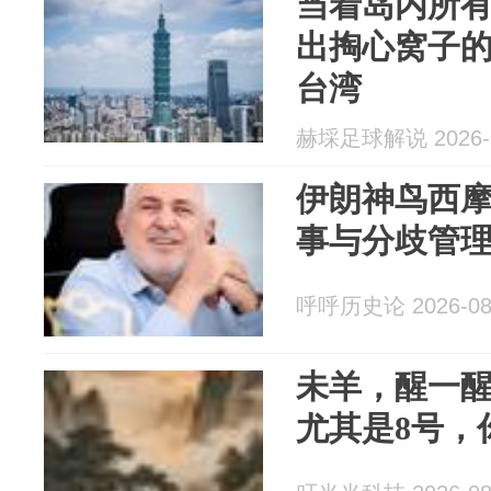
当着岛内所
出掏心窝子
台湾
赫埰足球解说 2026-0
伊朗神鸟西
事与分歧管
呼呼历史论 2026-08
未羊，醒一醒
尤其是8号，