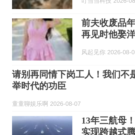
叮当当科技 2026-08
前夫收废品年
再见时他娶
风起见你 2026-08-0
请别再同情下岗工人！我们不
举时代的功臣
童童聊娱乐啊 2026-08-07
13年三航母
实现跨越式