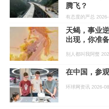
腾飞？
有态度的严总 2026-0
天蝎，事业
出现，你准
别人都叫我阿螫 2026
在中国，参
环球网资讯 2026-08