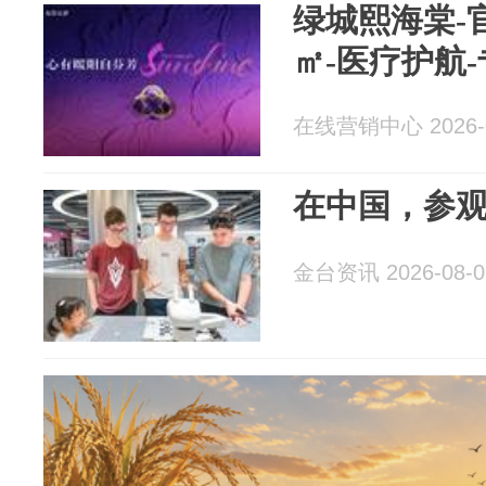
绿城熙海棠-官方
㎡-医疗护航
在线营销中心 2026-0
在中国，参
金台资讯 2026-08-0