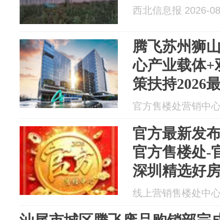
西北信息报 2026-08
腾飞苏州狮
心产业载体+
策扶持2026
官方售楼处营销中心直通
官方最新发布
官方售楼处-
深圳精选好房子
AI热搜！
线上营销售楼处中心 20