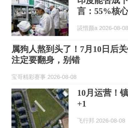
印度能否成
言：55%核
誮惜颜a 2026-08-0
属狗人熬到头了！7月10日后
注定要翻身，别错
宝哥精彩赛事 2026-08-08
10月运营！
+1
飞行邦 2026-08-08