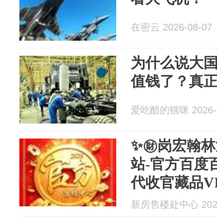
在密云 2026-08-07
为什么说大
值钱了？真
爱吃醋的猫咪 2026-0
✨㊖岗宏翰林
站-官方百度
代收官藏品VI
新房售楼处中心 2026