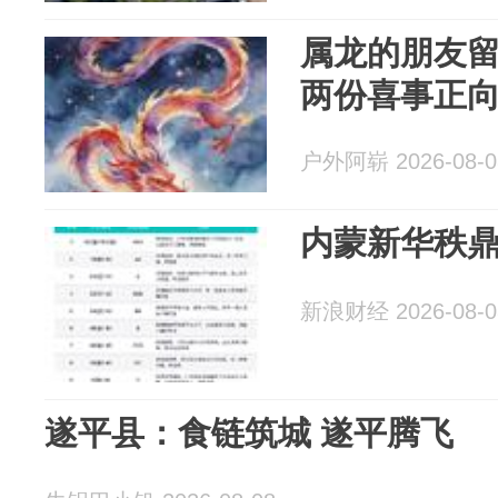
属龙的朋友
两份喜事正
户外阿崭 2026-08-0
内蒙新华秩鼎
新浪财经 2026-08-0
遂平县：食链筑城 遂平腾飞