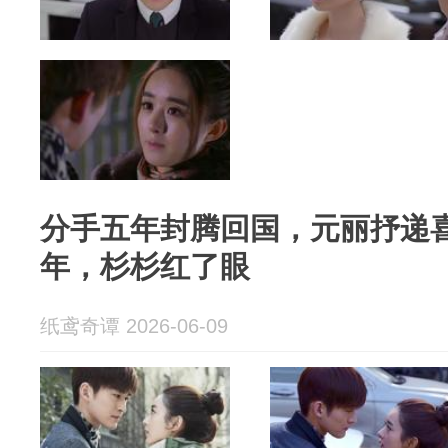
分手五年封腾回国，元丽抒递
年，杉杉红了眼
纸鸢奇谭 2026-06-09