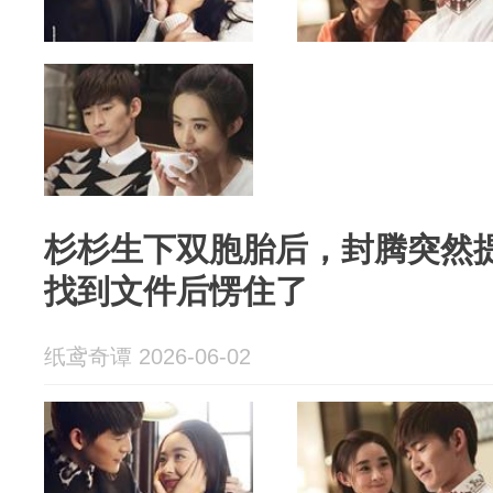
杉杉生下双胞胎后，封腾突然
找到文件后愣住了
纸鸢奇谭 2026-06-02