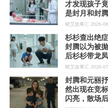
才发现孩子
是封月和封
个瞒了她好
晓艾故事汇 2026-08
杉杉查出绝
封腾以为被抛
后杉杉带龙
孩子胸口的
晓艾故事汇 2026-07
封腾和元丽
然出现在竞
闪亮，散场
却见一对龙