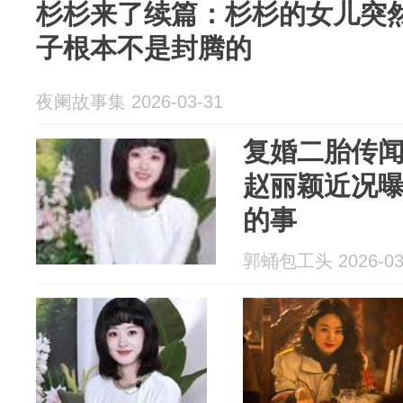
杉杉来了续篇：杉杉的女儿突
子根本不是封腾的
夜阑故事集 2026-03-31
复婚二胎传闻
赵丽颖近况
的事
郭蛹包工头 2026-03