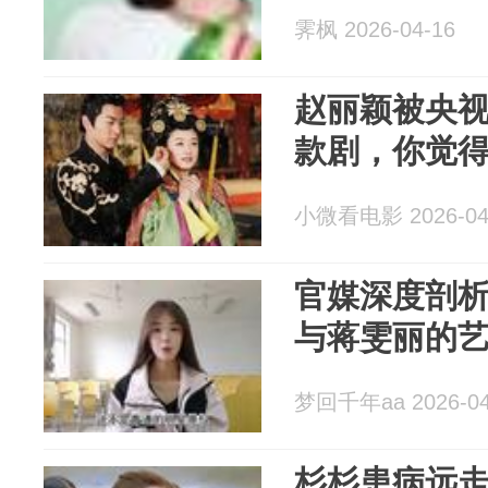
霁枫 2026-04-16
赵丽颖被央视
款剧，你觉
小微看电影 2026-04
官媒深度剖
与蒋雯丽的
梦回千年aa 2026-04
杉杉患病远走