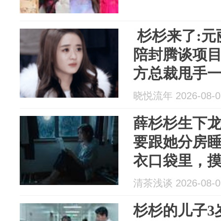
杉杉来了:元
陪封腾谈项
方总裁甩手
人来恶心我
晓悦流年 2026-08-0
薛杉杉生下
要跟她分房
衣口袋里，
书，瞬间腿
清茶浅谈 2026-08-0
杉杉的儿子3