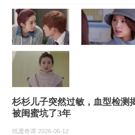
杉杉儿子突然过敏，血型检测
被闺蜜坑了3年
纸鸢奇谭 2026-06-12