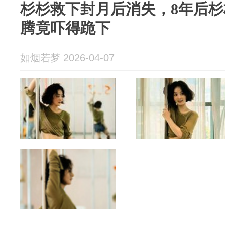
杉杉救下封月后消失，8年后
腾竟吓得跪下
如烟若梦 2026-04-07