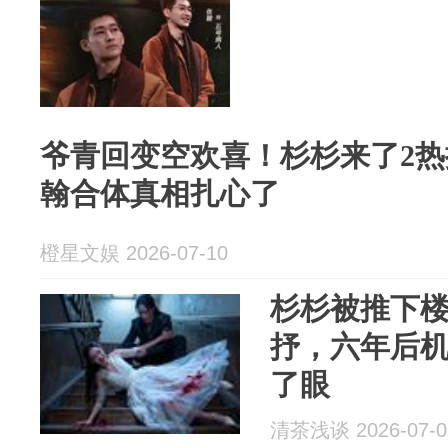
爷青回变空欢喜！杉杉来了2
翰合体真相扎心了
橙星文娱 2026-07-10
杉杉被推下
抒，六年后
了眼
清茶浅谈 2026-07-0