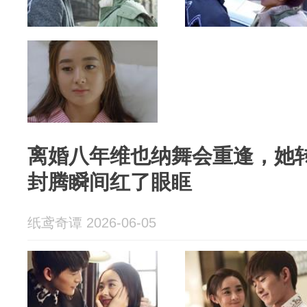
离婚八年维也纳舞会重逢，她
封腾瞬间红了眼眶
纸鸢奇谭 2026-06-05