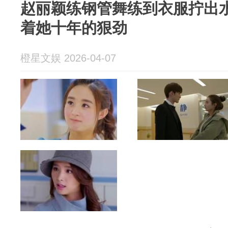
赵丽颖练钢管舞练到衣服拧出水
着她十年的狠劲
橙星文娱 2026-04-07