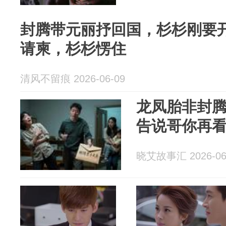
封腾带元丽抒回国，杉杉刚要
请柬，杉杉愣住
清风不留痕 2026-06-09
龙凤胎非封
告说哥你再
晓艾故事汇 2026-06