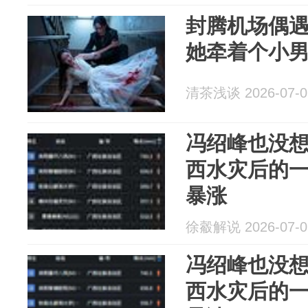
封腾机场偶遇
她牵着个小
清茶浅谈 2026-07-0
冯绍峰也没
西水灾后的
暴涨
徐觳解说 2026-07-0
冯绍峰也没
西水灾后的