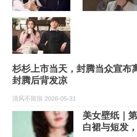
杉杉上市当天，封腾当众宣布
封腾后背发凉
清风不留痕 2026-05-31
美女壁纸｜第1
白裙与短发