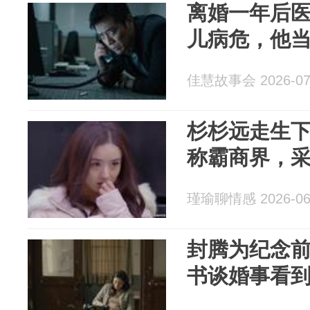
离婚一年后
儿病危，他
佳慧故事会 2026-07
杉杉远走生下
称霸商界，
瑾瑜聊情感 2026-06
封腾为纪念
书谈婚事看到