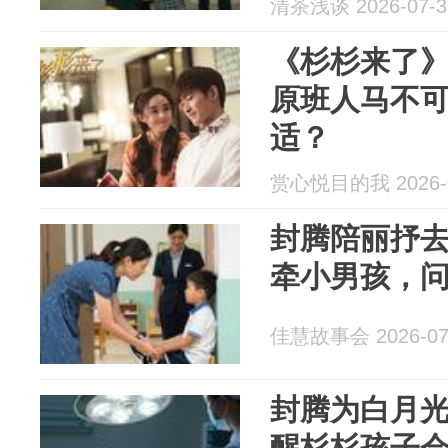
清茶浅谈 2026-07-3
《杉杉来了
原班人马不
适？
赏心悦目的我 2026-0
封腾陪丽抒
牵小男孩，
佳慧故事会 2026-07
封腾为白月光
醒杉杉孩子