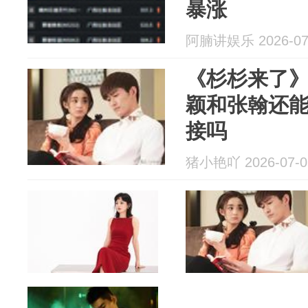
暴涨
阿腩讲娱乐 2026-07
《杉杉来了
颖和张翰还
接吗
猪小艳吖 2026-07-0