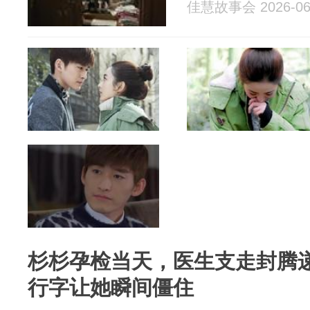
佳慧故事会 2026-06
杉杉孕检当天，医生支走封腾
行字让她瞬间僵住