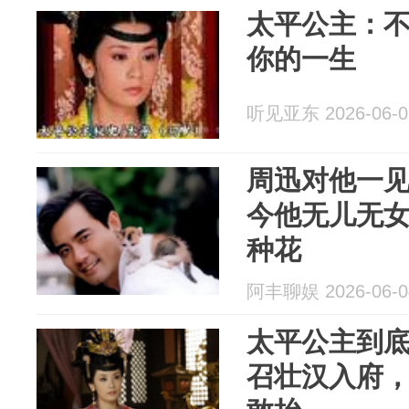
太平公主：
你的一生
听见亚东 2026-06-0
周迅对他一见
今他无儿无女
种花
阿丰聊娱 2026-06-0
太平公主到
召壮汉入府