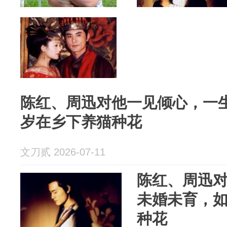
陈红、周迅对他一见倾心，一生
岁在乡下养猫种花
文刀贰 2026-07-11
陈红、周迅
未婚未育，如
种花