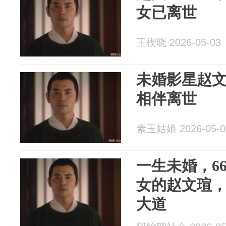
女已离世
王楔晓 2026-05-03
未婚影星赵文
相伴离世
素玉姑娘 2026-05-0
一生未婚，6
女的赵文瑄
大道