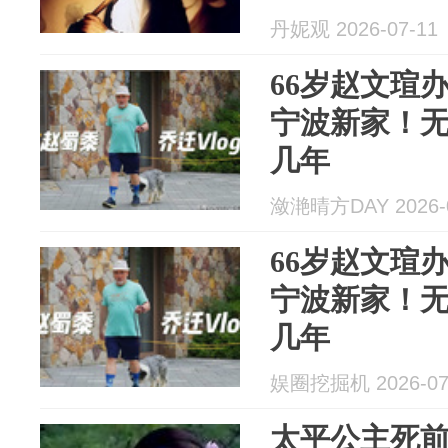
丹妮观 2026-07-11
66岁赵文瑄
宁波新家！
几年
潋滟晴方DAY 2026-0
66岁赵文瑄
宁波新家！
几年
娱圈挖掘机 2026-07
太平公主死前