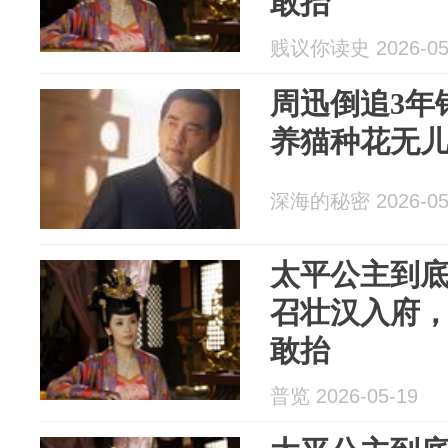
敢抬
贱议你读史 2026-05
周迅倒追3年
养猫种花无
深海的秘密 2026-05
太平公主到
召壮汉入府
敢抬
普览 2026-05-19