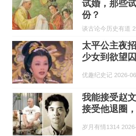
试婚，那些
份？
谈古论今历史有道 202
太平公主夜
少女到欲望
优趣纪史记 2026-06
我能接受赵文
接受他退圈，
岁月有情1314 2026-