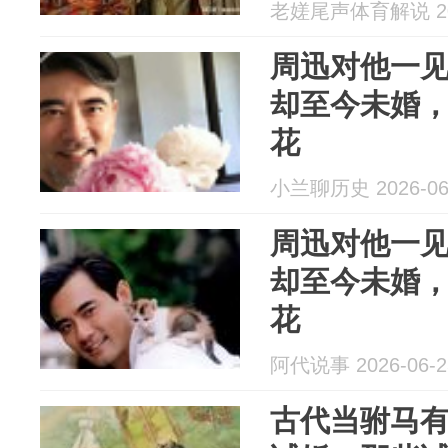
老嫅尾声体育解说 202
周迅对他一
却至今未婚，
花
小兰聊历史 2026-06
周迅对他一
却至今未婚，
花
阿代说事 2026-06-2
古代当驸马