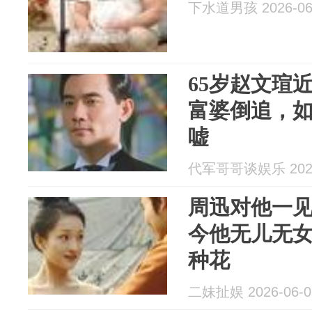
下水道男孩 2026-06
65岁赵文瑄
富婆倒追，
嘘
代军哥哥谈娱乐 2026
周迅对他一见
今他无儿无女
种花
二妹扯娱 2026-06-0