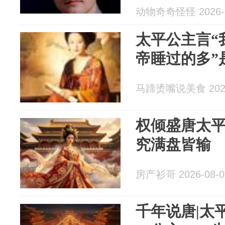
动物奇奇怪怪 2026-0
太平公主言“
帝睡过的多”
马蹄烫嘴说美食 2026
权倾盛唐太
究满盘皆输
房产衫哥 2026-08-0
千年说唐|太