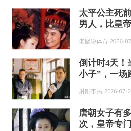
太平公主死前
男人，比皇
老籣说体育 2026-07
倒计时4天！
小子”，一场
射阳市民 2026-07-2
唐朝女子有
次，皇帝专