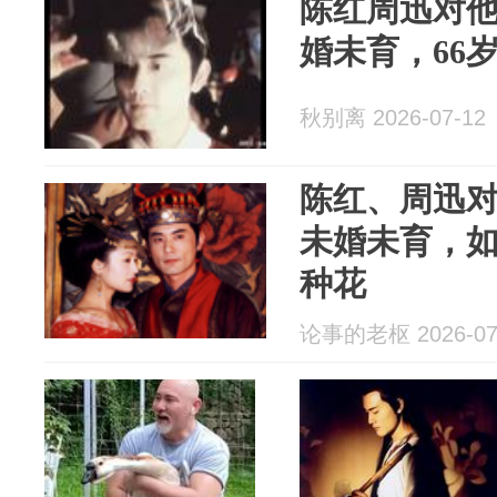
陈红周迅对
婚未育，66
秋别离 2026-07-12
陈红、周迅
未婚未育，如
种花
论事的老枢 2026-07