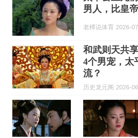
男人，比皇帝
老橝说体育 2026-07
和武则天共
4个男宠，太
流？
历史龙元阁 2026-06