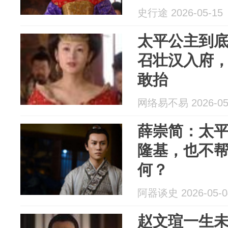
史行途 2026-05-15
太平公主到
召壮汉入府
敢抬
网络易不易 2026-05
薛崇简：太
隆基，也不
何？
阿器谈史 2026-05-0
赵文瑄一生未