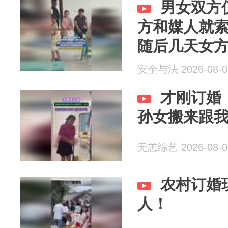
男女双方
方和媒人就
随后几天女
要彩礼
安全与法 2026-08-0
才刚订婚
孙女搬来跟
无恙综艺 2026-08-0
农村订婚
人！