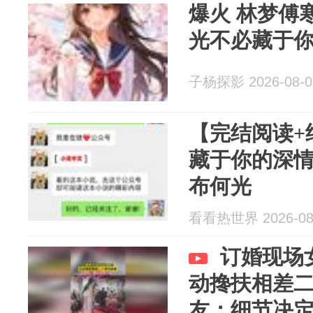
爆火 林梦傅
光不必藏于
子杨探影 2026-08-0
【完结阅读+
藏于你的深
布何光
看看热世界 2026-08
订婚现场
动搀扶相差
友：细节决