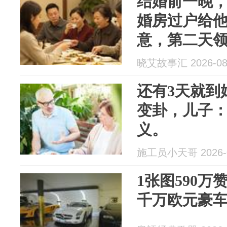
结婚前一晚
婚房过户给
意，第二天
掏出一个东
晓艾故事汇 2026-08
还有3天就到
变卦，儿子
义。
施工员小天哥 2026-0
1张图590
千万欧元豪