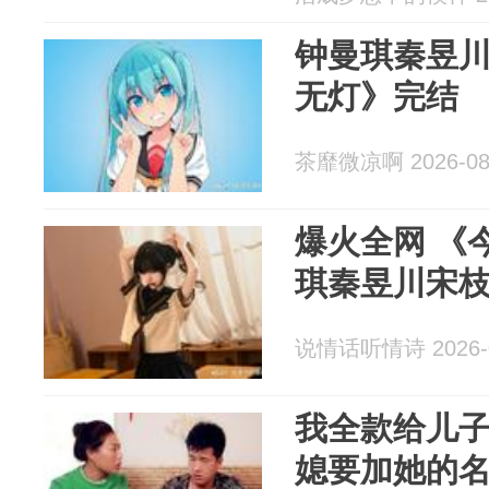
钟曼琪秦昱
无灯》完结
茶靡微凉啊 2026-08
爆火全网 《
琪秦昱川宋
说情话听情诗 2026-0
我全款给儿
媳要加她的名