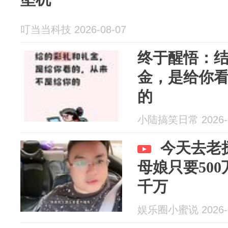
叮当当科技 2026-08-07
终于醒悟：
金，是给你
的
小陆搞笑日常 2026-0
今天去老
母娘只要50
千万
娱乐圈小蜜说 2026-0