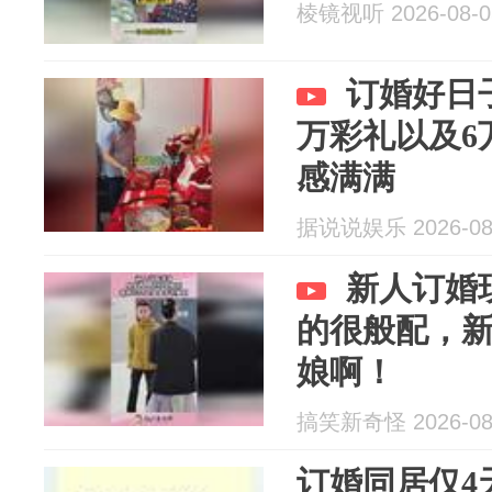
棱镜视听 2026-08-0
订婚好日子
万彩礼以及6
感满满
据说说娱乐 2026-08
新人订婚
的很般配，
娘啊！
搞笑新奇怪 2026-08
订婚同居仅4