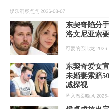
娱乐洞察点点 2026-08-07
东契奇陷分
洛文尼亚索要3
可爱的巴比龙 2026-0
东契奇爱女
未婚妻索赔5
减探视
坠入温柔晚风 2026-0