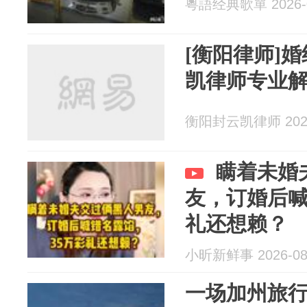
粵語经典歌單 2026-0
[衡阳律师]
凯律师专业
衡阳封云凯律师 2026
瞒着未婚
友，订婚后喊
礼还想赖？
小昕新鲜事 2026-08
一场加州旅