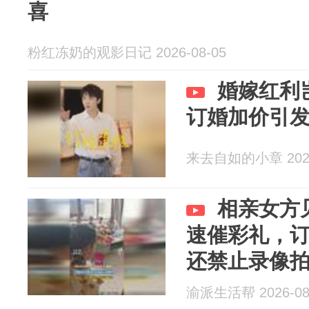
喜
粉红冻奶的观影日记 2026-08-05
婚嫁红利
订婚加价引
来去自如的小章 2026
相亲女方
速催彩礼，
还禁止录像
渝派生活帮 2026-08