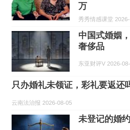
万
秀秀情感课堂 2026-0
中国式婚姻
奢侈品
东亚财评V 2026-08-
只办婚礼未领证，彩礼要返还
云南法治报 2026-08-05
未登记的婚