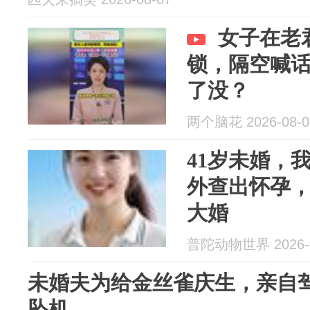
女子在老
锁，隔空喊
了没？
两个脑花 2026-08-0
41岁未婚，
外查出怀孕
大婚
普陀动物世界 2026-0
未婚夫为给金丝雀庆生，亲自
坠机