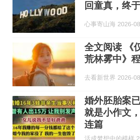
回童真，终
心事寄山海 2026-08
全文阅读 《
荒林雾中》
去看新世界 2026-08
婚外胚胎案
就是小作文
连篇
活成梦想中的模样 202