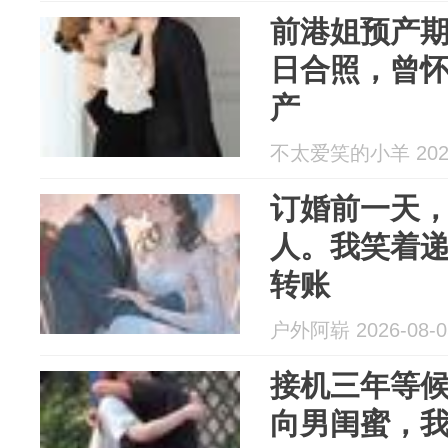
前港姐预产
日合照，曾
产
不太爱笑的小羊 2026
订婚前一天
人。我笑着
转账
户外阿崭 2026-08-0
接机三年等
向男闺蜜，