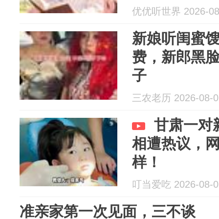
优优听世界 2026-08
新娘听闺蜜馊
费，新郎黑
子
三农老历 2026-08-0
甘肃一对
相遭热议，
样！
叮当爱吃 2026-08-0
准亲家第一次见面，三不谈