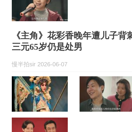
《主角》花彩香晚年遭儿子背
三元65岁仍是处男
慢半拍sir 2026-06-07