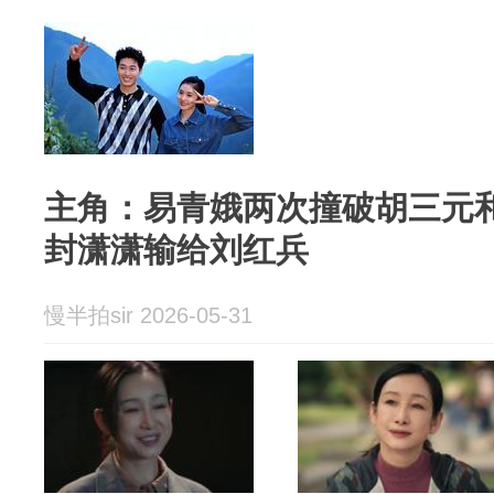
主角：易青娥两次撞破胡三元
封潇潇输给刘红兵
慢半拍sir 2026-05-31