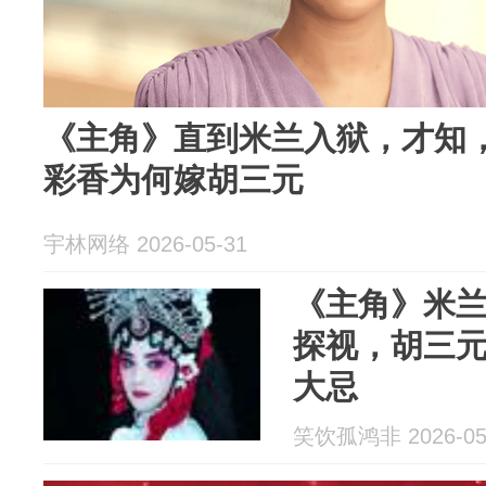
《主角》直到米兰入狱，才知
彩香为何嫁胡三元
宇林网络 2026-05-31
《主角》米
探视，胡三
大忌
笑饮孤鸿非 2026-05