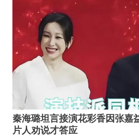
秦海璐坦言接演花彩香因张嘉
片人劝说才答应