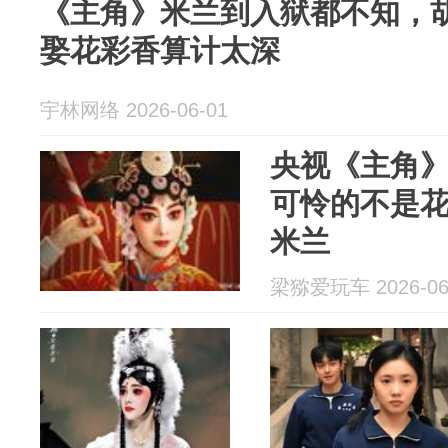
《主角》米兰到入狱都不知，
娶花彩香算计太深
宇林网络 2026-06-01
央视《主角
可怜的不是
米兰
梁猕爱玩车 2026-06