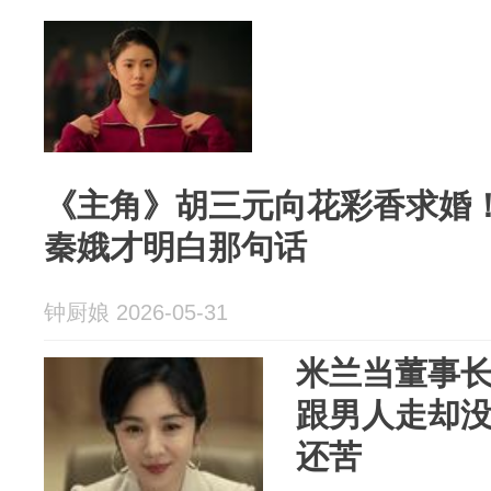
《主角》胡三元向花彩香求婚
秦娥才明白那句话
钟厨娘 2026-05-31
米兰当董事
跟男人走却
还苦