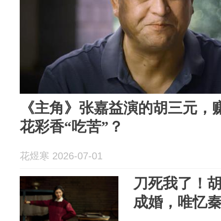
《主角》张嘉益演的胡三元，赚
花彩香“吃苦”？
花煜寒 2026-07-01
刀死我了！
成婚，唯忆