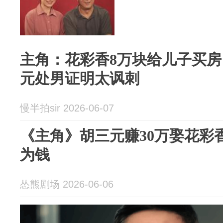
主角：花彩香8万块给儿子买
元处男证明太讽刺
慢半拍sir 2026-06-07
《主角》胡三元赚30万娶花彩
为钱
怂熊剧场 2026-06-06