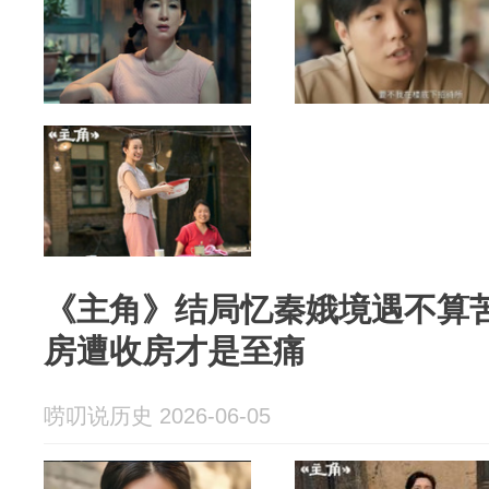
《主角》结局忆秦娥境遇不算
房遭收房才是至痛
唠叨说历史 2026-06-05