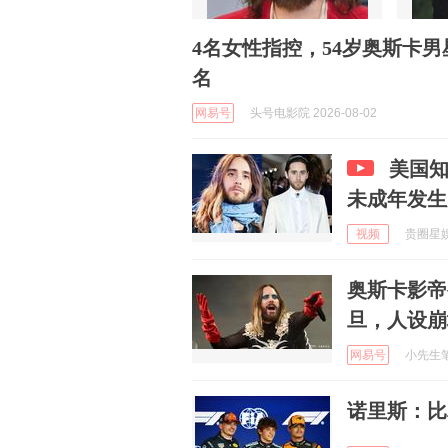
4名女性指控，54岁奥斯卡
名
网易号
头号电影院 2026-08-02
美国
未成年发生
视频
贵圈星娱 
奥斯卡影帝
旦，人设崩
网易号
小先生笔记
诺里斯：比