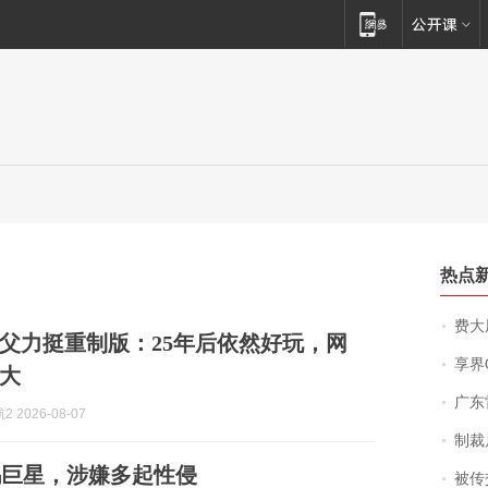
热点
费大厨
父力挺重制版：25年后依然好玩，网
享界
大
广东雷州
 2026-08-07
制裁
坞巨星，涉嫌多起性侵
被传交付严重超