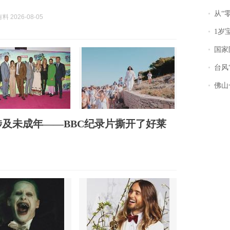
从“零风
 2026-08-05
1岁宝宝碰
国家防
台风“
佛山一中学
涉及未成年——BBC纪录片撕开了好莱