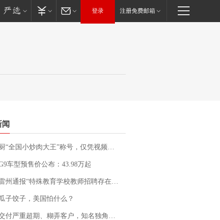
登录
注册免费邮箱
新闻
“全国小炒肉大王”称号，仅凭视频评出？中国烹饪协会回应
G9车型预售价公布：43.98万起
通报“特殊教育学校教师招聘存在违规行为”：已启动问责程序 副校长被停职
瓜子饺子，美国怕什么？
期、糊弄客户，知名独角兽车企创始人回应：都没证据，将依法采取措施，“本人长期与美国交管局保持沟通，对方表示肯定”