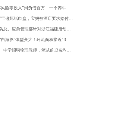
险零投入”到负债百万：一个养牛项目崩盘后，谁该为农户的贷款买单丨红星调查
坏纸巾盒，宝妈被酒店要求赔付924元！三亚一酒店回复：骨瓷定制！网友一查价格，吵翻了
总、应急管理部针对浙江福建启动防汛防台风四级应急响应
白海豚”体型变大！环流面积接近13个浙江那么大
招聘物理教师，笔试前13名均遭淘汰？教育局：已叫停招聘，成立调查组全面核查