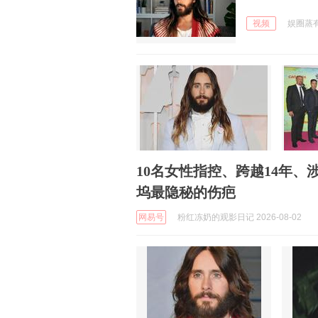
视频
娱圈蒸有料
10名女性指控、跨越14年、
坞最隐秘的伤疤
网易号
粉红冻奶的观影日记 2026-08-02