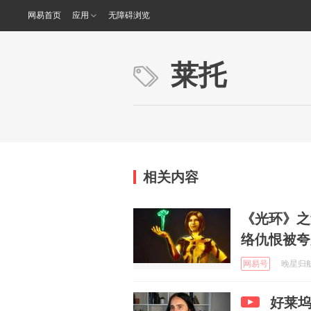
网易首页
应用
无障碍浏览
莱托
相关内容
《光环》之
络仇恨被夸
网易号
晚星归航2
好莱