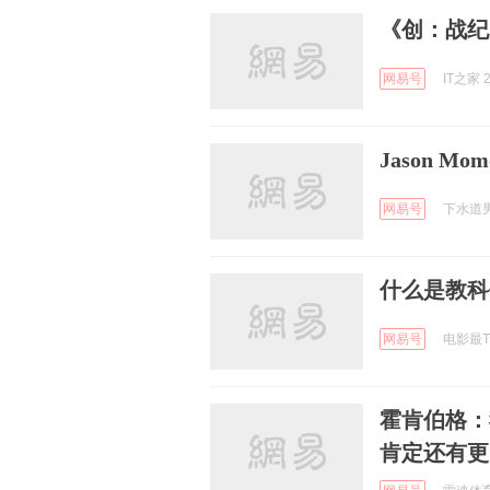
《创：战纪
网易号
IT之家 2
Jason M
网易号
下水道男孩
什么是教科
网易号
电影最TO
霍肯伯格：
肯定还有更