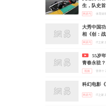
生，队史首
网易号
体育妞世界
大秀中国功
相《创：战
网易号
IT之家 2
55岁
青春永驻？
视频
营养十 2
科幻电影《创
网易号
IT之家 2