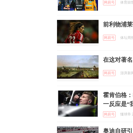
网易号
体育妞世界
前利物浦莱
网易号
体坛周报 
在这对著名
网易号
澎湃新闻 
霍肯伯格：
一反应是“我
网易号
懂球帝 2
奥迪自研引