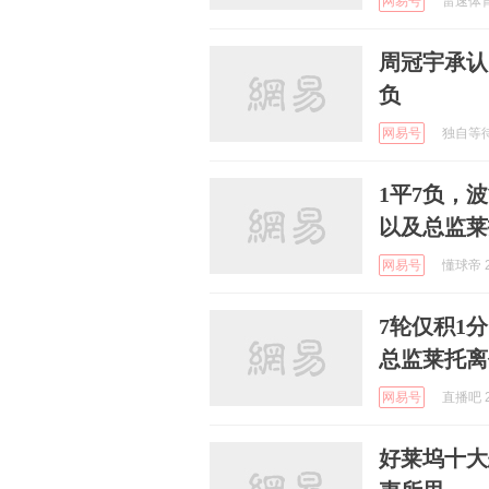
网易号
雷速体育 
周冠宇承认
负
网易号
独自等待T
1平7负，
以及总监莱
网易号
懂球帝 2
7轮仅积1
总监莱托离
网易号
直播吧 2
好莱坞十大