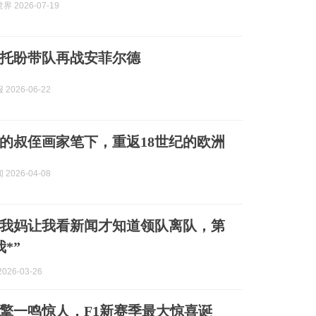
 2026-07-19
托盼带队再战安菲尔德
2026-06-22
的叔侄画家笔下，重返18世纪的欧洲
2026-04-08
我妈让我看新闻才知道领队离队，第
*”
026-03-26
擎一鸣惊人，F1新赛季最大惊喜诞