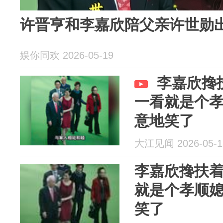
许晋亨和李嘉欣陪父亲许世勋
娱你同欢 2026-05-19
李嘉欣搀
一看就是个
意地笑了
大江见闻 2026-05-1
李嘉欣搀扶
就是个孝顺
笑了