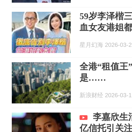
59岁李泽楷
血女友港姐
星月幻海 2026-03-2
全港“租值王
是……
新浪财经 2026-03-1
李嘉欣生
亿信托引关