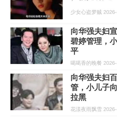
少女心盗梦贼 2026-0
向华强夫妇
碧婷管理，
平
噶噶香的晚餐 2026-0
向华强夫妇
管，小儿子
拉黑
花漾夜雨飘雪 2026-0