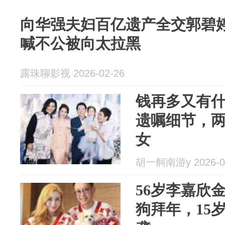
向华强夫妇百亿遗产全交郭碧
喊不公被向太拉黑
露珠聊影视 2026-02-26
钱再多又有
遗嘱细节，
女
胡一舸南游y 2026-0
56岁李嘉欣
狗拜年，15