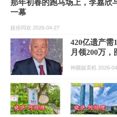
那年初春的跑马场上，李嘉欣
一幕
娱你同欢 2026-04-27
420亿遗产需
月领200万
神颜贩卖机 2026-04