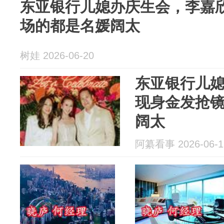
东亚银行儿媳办庆生会，李嘉
场的都是名媛阔太
树娃 2026-06-20
东亚银行儿
现身金发抢
阔太
阿纂看事 2026-06-1