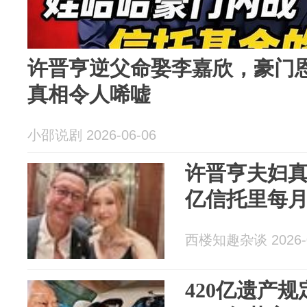
许晋亨逆父命娶李嘉欣，豪门
真相令人唏嘘
小邵说剧 2026-06-06
许晋亨夫妇真
亿信托里每月
西楼知趣杂谈 2026-0
420亿遗产规