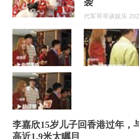
袭
代军哥哥谈娱乐 2026
李嘉欣15岁儿子回香港过年，
高近1.9米太瞩目