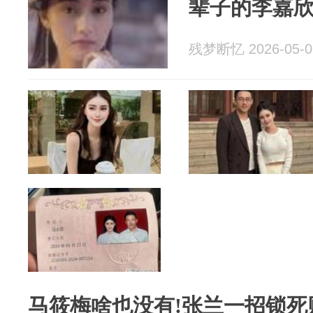
辈子的李嘉
残梦断忆 2026-05-0
马筱梅啥也没有!张兰一招锁死