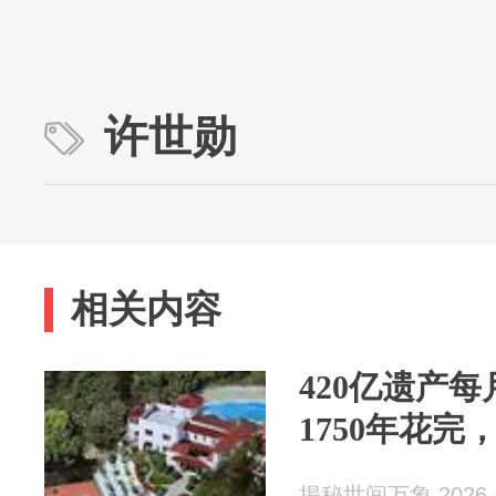
许世勋
相关内容
420亿遗产每
1750年花完
揭秘世间万象 2026-0