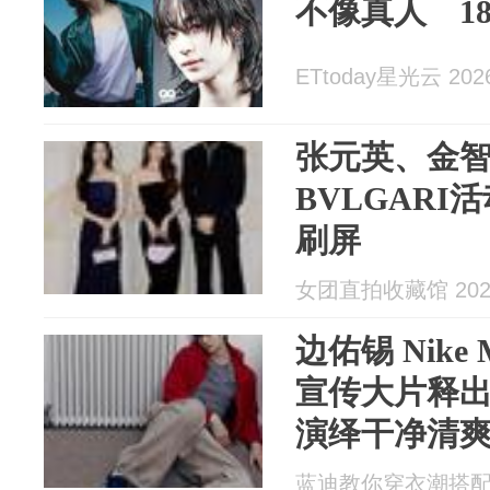
不像真人 1
ETtoday星光云 2026
张元英、金
BVLGAR
刷屏
女团直拍收藏馆 2026
边佑锡 Nike 
宣传大片释
演绎干净清
蓝迪教你穿衣潮搭配 20