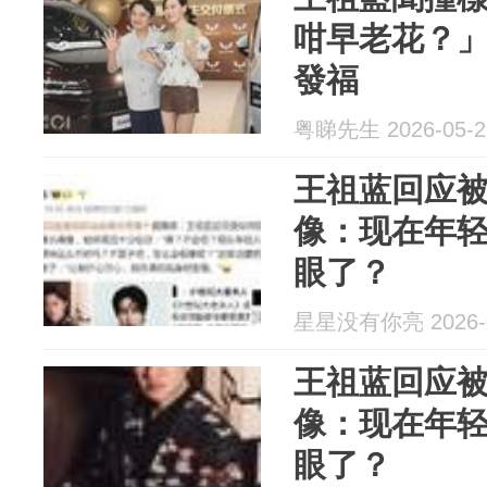
咁早老花？
發福
粤睇先生 2026-05-2
王祖蓝回应
像：现在年
眼了？
星星没有你亮 2026-0
王祖蓝回应
像：现在年
眼了？