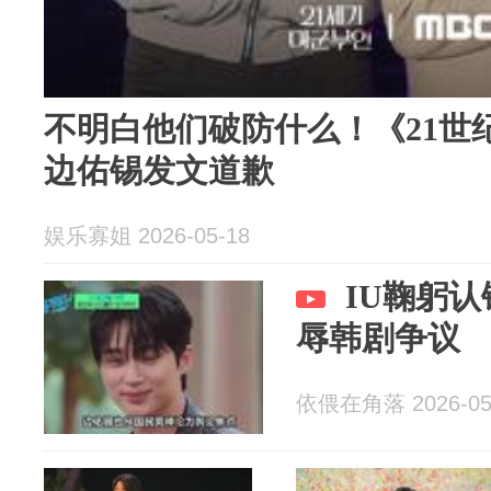
不明白他们破防什么！《21世
边佑锡发文道歉
娱乐寡姐 2026-05-18
IU鞠躬
辱韩剧争议
依偎在角落 2026-05