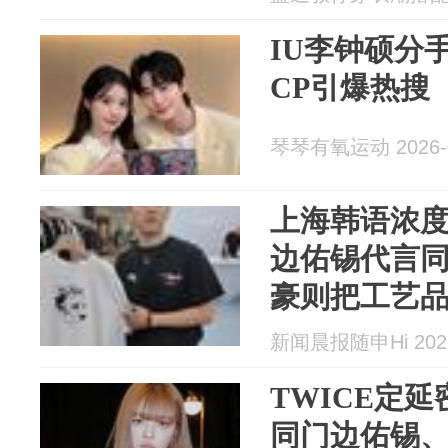
IU李钟硕分
CP引爆热搜
琴琴有氧运动 2026-0
上海韩语浓
边佑锡代言
豪则把工艺
新闻晨报随申Hi 2026
TWICE定
同门边佑锡、