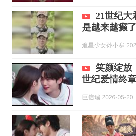
21世纪大
是越来越癫
追星少女孙小寒 2026
笑颜绽放：
世纪爱情终
巨信瑞 2026-05-20