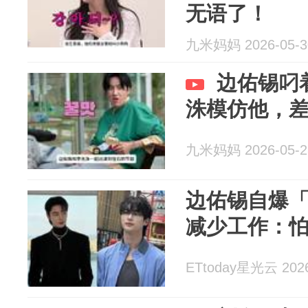
无语了！
九米妈妈 2026-05-3
边佑锡叼
洙模仿他，
九米妈妈 2026-05-2
边佑锡自爆
减少工作：
ETtoday星光云 2026