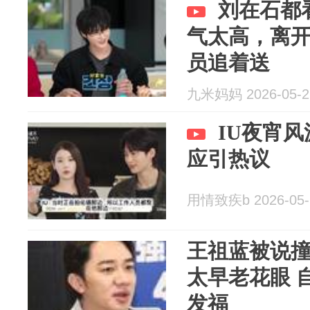
刘在石都
气太高，离
员追着送
九米妈妈 2026-05-2
IU夜宵
应引热议
用情致疾b 2026-05-
王祖蓝被说撞
太早老花眼 
发福