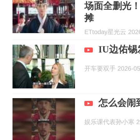
场面全删光
摊
ETtoday星光云 2026
IU边佑
开车要双手 2026-05
怎么会闹
娱乐课代表孙小寒 202