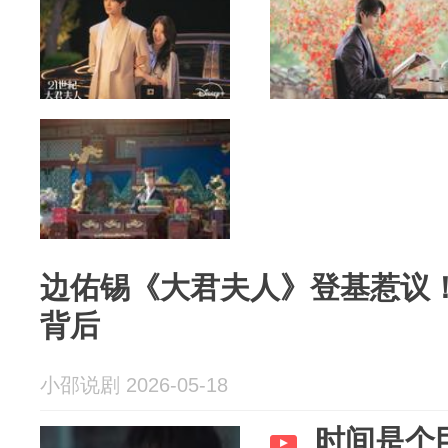
边佑锡《大君夫人》登基惹议
背后
小邵说剧 2026-05-18
时间是个