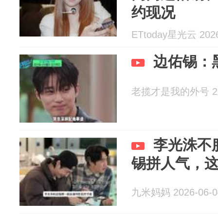
约现况
ETtoday星光云 2026
边佑锡：
老揽才是我的外号 202
李光洙不
锡拼人气，
九米妈妈 2026-06-0