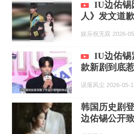
IU边佑锡
人》发文道
娱乐祝无双 2026-05
IU边佑
款新剧到底
误落风尘 2026-05-1
韩国历史剧登
边佑锡公开