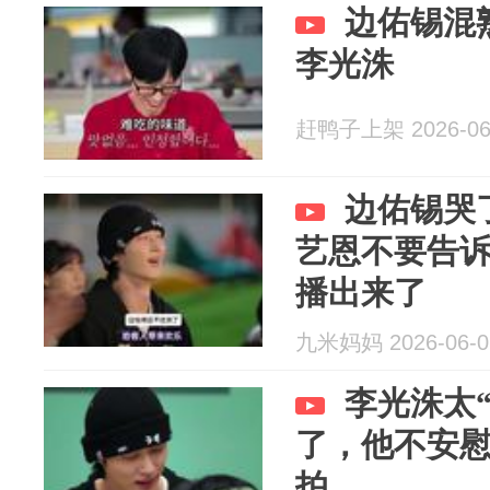
边佑锡混
李光洙
赶鸭子上架 2026-06
边佑锡哭
艺恩不要告
播出来了
九米妈妈 2026-06-0
李光洙太
了，他不安
拍