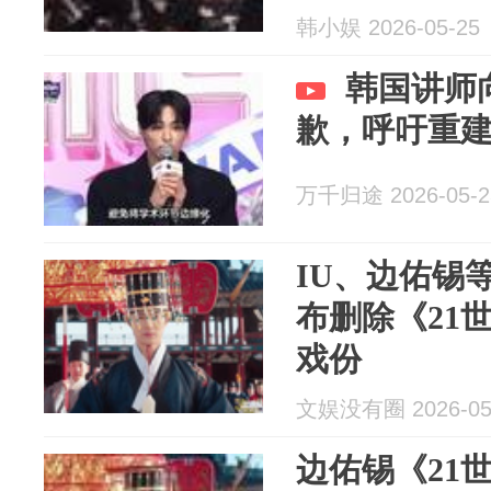
韩小娱 2026-05-25
韩国讲师
歉，呼吁重
万千归途 2026-05-2
IU、边佑锡
布删除《21
戏份
文娱没有圈 2026-05
边佑锡《21