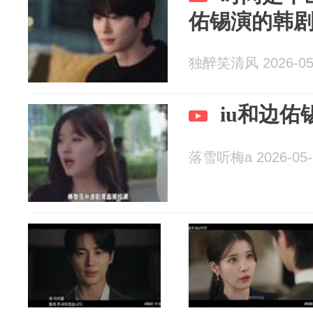
佑锡演的韩
独醉笑清风 2026-05
iu和边
落雪听梅a 2026-05-