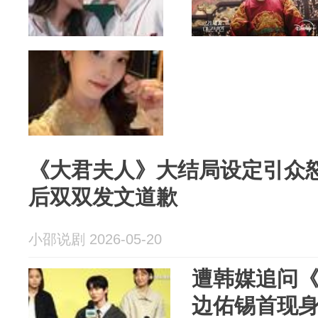
《大君夫人》大结局设定引众怒
后双双发文道歉
小邵说剧 2026-05-20
遭韩媒追问
边佑锡首现身