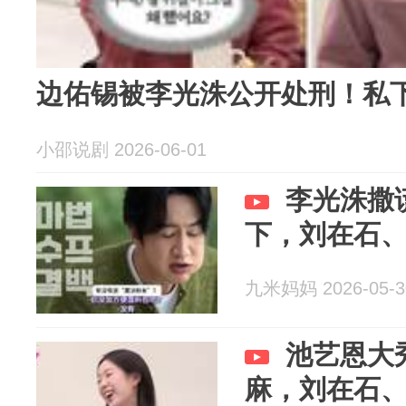
边佑锡被李光洙公开处刑！私
小邵说剧 2026-06-01
李光洙撒
下，刘在石
九米妈妈 2026-05-3
池艺恩大
麻，刘在石