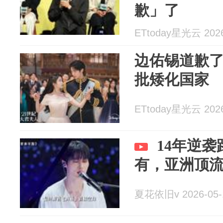
歉」了
ETtoday星光云 2026
边佑锡道歉
批矮化国家
ETtoday星光云 2026
14年逆
有，亚洲顶
夏花依旧v 2026-05-