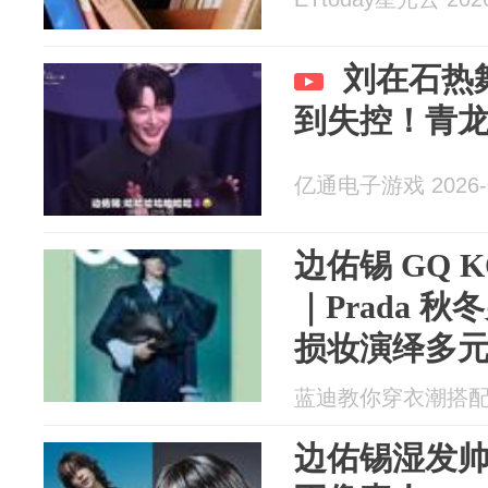
刘在石热
到失控！青
亿通电子游戏 2026-0
边佑锡 GQ 
｜Prada 
损妆演绎多
蓝迪教你穿衣潮搭配 20
边佑锡湿发