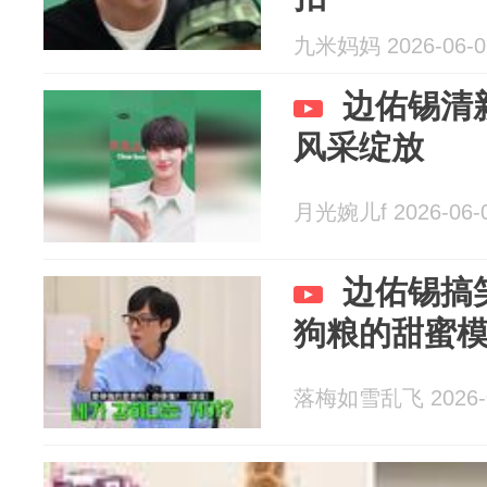
九米妈妈 2026-06-0
边佑锡清
风采绽放
月光婉儿f 2026-06-
边佑锡搞
狗粮的甜蜜
落梅如雪乱飞 2026-0