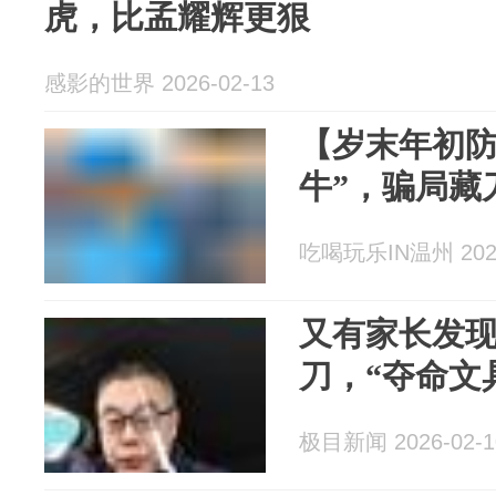
虎，比孟耀辉更狠
感影的世界 2026-02-13
【岁末年初防
牛”，骗局藏
吃喝玩乐IN温州 2026
又有家长发
刀，“夺命文
极目新闻 2026-02-1