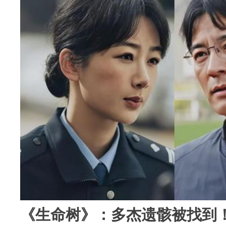
《生命树》：多杰遗骸被找到