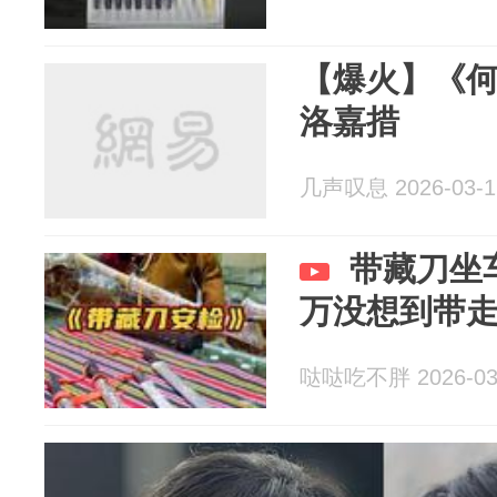
【爆火】《
洛嘉措
几声叹息 2026-03-1
带藏刀坐
万没想到带
哒哒吃不胖 2026-03