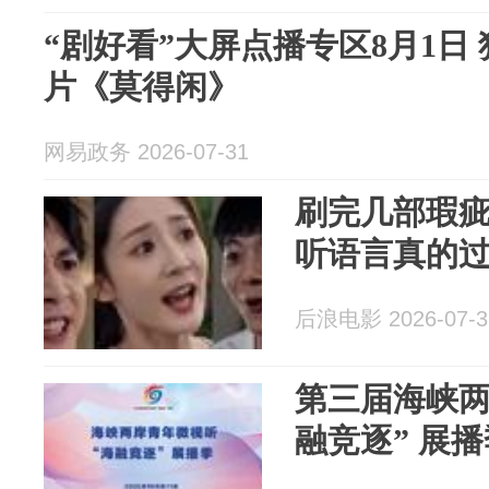
“剧好看”大屏点播专区8月1日
片《莫得闲》
网易政务 2026-07-31
刷完几部瑕疵
听语言真的
后浪电影 2026-07-3
第三届海峡两
融竞逐” 展