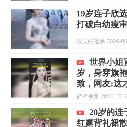
19岁连子欣
打破白幼瘦
最美的笔触 2026-06
世界小姐
岁，身穿旗
致，网友:这
人味十足
鹤壁视角 2026-05-3
20岁的
红露背礼裙