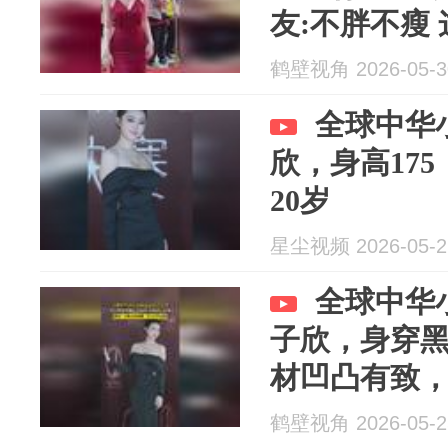
友:不胖不瘦
才是真的美
鹤壁视角 2026-05-3
全球中华
欣，身高17
20岁
星尘视频 2026-05-2
全球中华
子欣，身穿
材凹凸有致，
感，美又不
鹤壁视角 2026-05-2