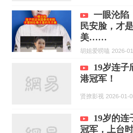
一眼沦陷
民安脸，才
美……
胡姐爱唠嗑 2026-01
19岁连
港冠军！
贤撩影视 2026-01-0
19岁的
冠军，上台