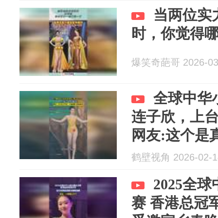
当两位实
时，你觉得
爆笑奇葩哥 2026-03
全球中华
连子欣，上
网友:这个是
润的感觉
鹤壁视角 2026-02-1
2025全
赛 香港总冠