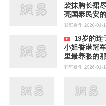
袭抹胸长裙尽
亮国泰民安
鹤壁视角 2026-01-1
19岁的
小姐香港冠
里最养眼的那
润，我们的
鹤壁视角 2026-01-1