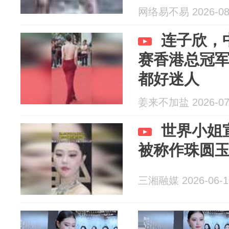
网络易不易 2026-08
连子欣，
赛香港总冠
都好迷人
姜来不加盐 2026-07
世界小姐
被称作珠圆
三湘融媒 2026-06-1