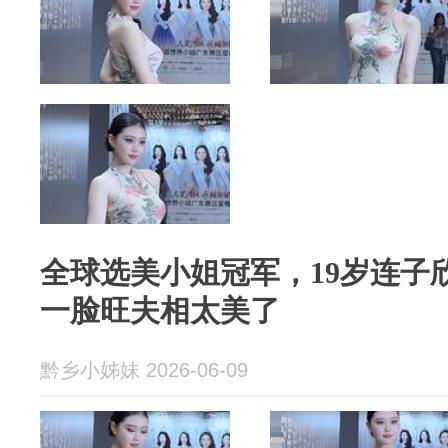
全球选美小姐冠军，19岁连子
一脸旺夫相太美了
黔乡小姊妹 2026-06-09