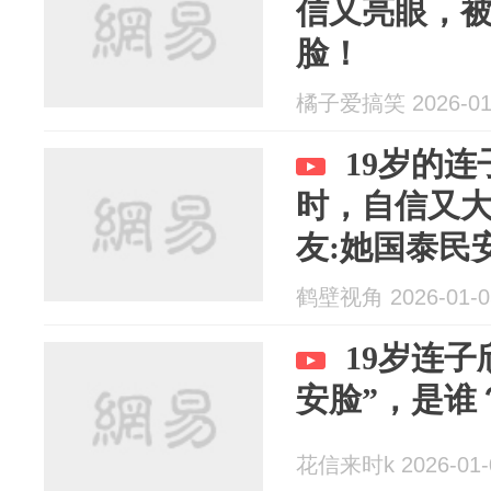
信又亮眼，
脸！
橘子爱搞笑 2026-01
19岁的
时，自信又
友:她国泰民
一眼就能看
鹤壁视角 2026-01-0
19岁连
安脸”，是谁
花信来时k 2026-01-