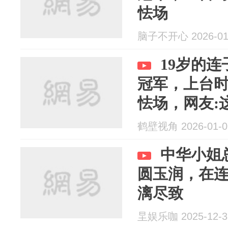
怯场
脑子不开心 2026-01
19岁的
冠军，上台
怯场，网友:
珠圆玉润的
鹤壁视角 2026-01-0
中华小姐
圆玉润，在
漓尽致
圼娱乐咖 2025-12-3