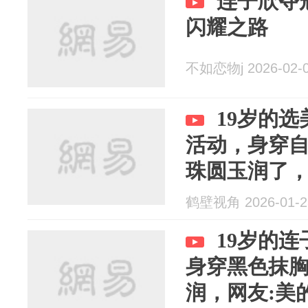
连子欣夺
闪耀之路
不如恋物j 2026-02-
19岁的
活动，身穿
珠圆玉润了，
是五官都没
鹤壁视角 2026-01-2
19岁的
身穿黑色抹
润，网友:美