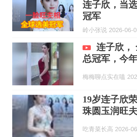
连子欣，当
冠军
岭小张说 2026-06-0
连子欣，
总冠军，今年
梅梅聊点实在嗑 2026
19岁连子欣
珠圆玉润旺
吃青菜长高 2026-06