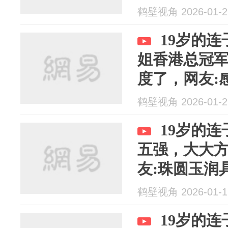
女人看了都
鹤壁视角 2026-01-2
19岁的
姐香港总冠
度了，网友:
回来了，端
鹤壁视角 2026-01-2
19岁的
五强，大大
友:珠圆玉润
范!
鹤壁视角 2026-01-1
19岁的