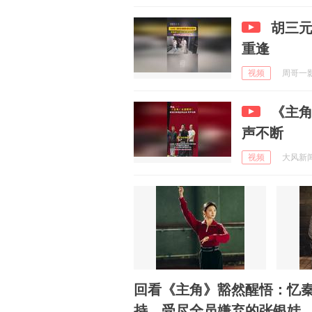
胡三
重逢
视频
周哥一影视
《主角
声不断
视频
大风新闻 
回看《主角》豁然醒悟：忆
持，受尽全员嫌弃的张银娃