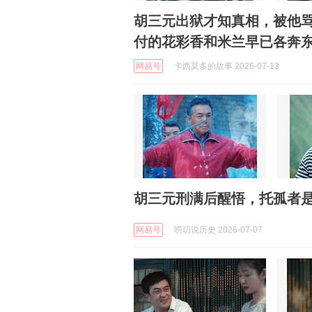
胡三元出狱才知真相，被他
付的花彩香和米兰早已各奔
网易号
卡西莫多的故事 2026-07-13
胡三元刑满后醒悟，托孤者
网易号
唠叨说历史 2026-07-07