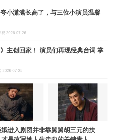
元夸小潇潇长高了，与三位小演员温馨
 2026-07-26
》主创回家！ 演员们再现经典台词 掌
2026-07-25
秦娥进入剧团并非靠舅舅胡三元的扶
，才是改写她人生走向的关键贵人