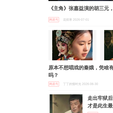
《主角》张嘉益演的胡三元，
网易号
花煜寒 2026-07-01
原本不想唱戏的秦娥，凭啥
吗？
网易号
丁丁的慢时光 2026-06-30
走出牢狱后
才是此生最