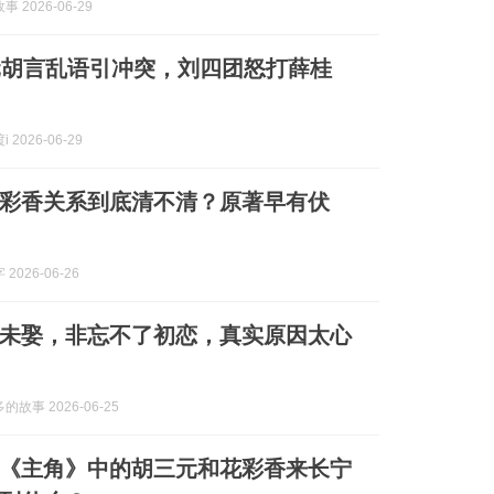
 2026-06-29
元胡言乱语引冲突，刘四团怒打薛桂
 2026-06-29
彩香关系到底清不清？原著早有伏
2026-06-26
未娶，非忘不了初恋，真实原因太心
故事 2026-06-25
《主角》中的胡三元和花彩香来长宁