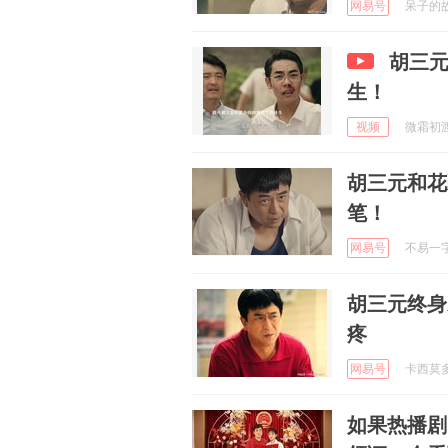
网易号
呆子的故事
胡三
生！
视频
微霜初渡i
胡三元和花
笔！
网易号
不易一字 
胡三元终身
疼
网易号
卡西莫多的
如果热播剧