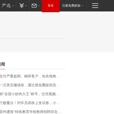
登录
注册免费邮箱
新闻
期、糊弄客户，知名独角兽车企创始人回应：都没证据，将依法采取措施，“本人长期与美国交管局保持沟通，对方表示肯定”
撤场前，通过朋友圈提前告知逐一退费，有顾客仅剩1元也全被退回，分文不少；顾客：言而有信，让人感动
“全国小炒肉大王”称号，仅凭视频评出？中国烹饪协会回应
法！列车员高铁上发试卷，小朋友一秒静音，12306回应：列车员个人行为，不是铁路规定
通报“特殊教育学校教师招聘存在违规行为”：已启动问责程序 副校长被停职