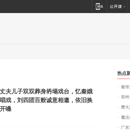
热点
被传交付严重超
丈夫儿子双双葬身坍塌戏台，忆秦娥
郑州一汉堡店
唱戏，刘四团百般诚意相邀，依旧换
费大厨
开嗓
魔法打败魔
广东雷州