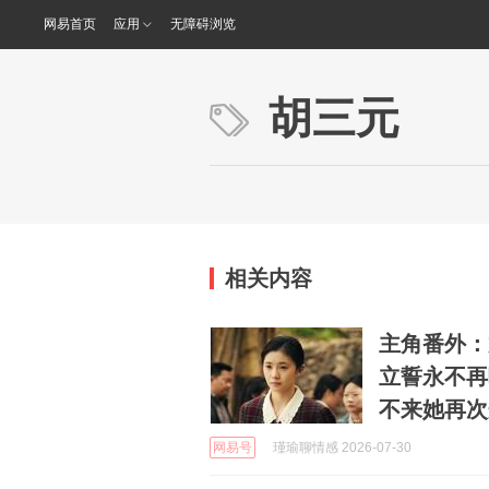
网易首页
应用
无障碍浏览
胡三元
相关内容
主角番外：
立誓永不再
不来她再次
网易号
瑾瑜聊情感 2026-07-30