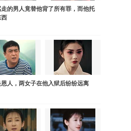
骂走的男人竟替他背了所有罪，而他托
东西
是恩人，两女子在他入狱后纷纷远离