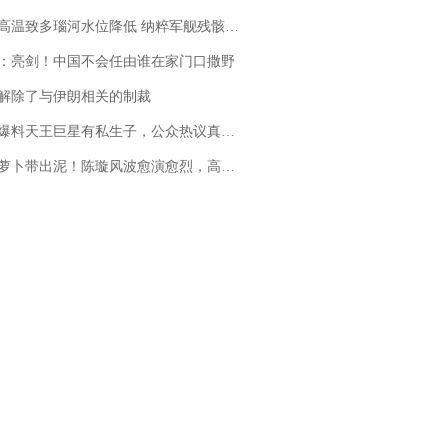
高温致多瑙河水位降低 纳粹军舰残骸重见天日
：亮剑！中国不会任由谁在家门口撒野
解除了与伊朗相关的制裁
料天王巨星有私生子，公众热议真假难辨，实锤何时到来？
卜带出泥！陈璇风波愈演愈烈，高晓松、张铁林也被“揪出”