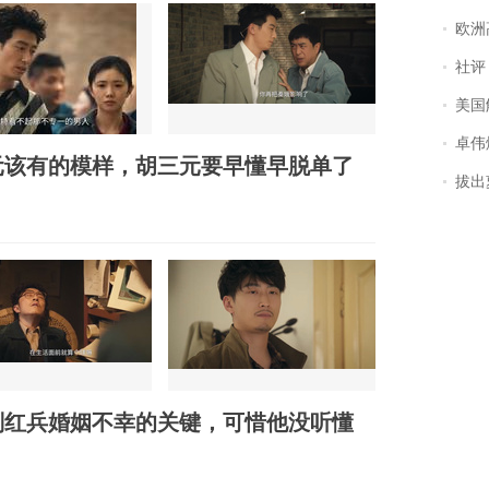
欧洲
社评
美国
卓伟爆
元该有的模样，胡三元要早懂早脱单了
拔出萝
刘红兵婚姻不幸的关键，可惜他没听懂