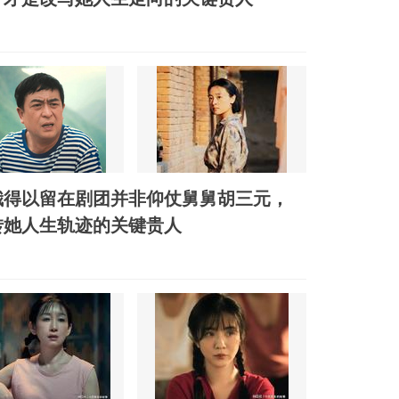
娥得以留在剧团并非仰仗舅舅胡三元，
转她人生轨迹的关键贵人