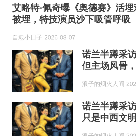
艾略特·佩奇曝《奥德赛》活埋
被埋，特技演员沙下吸管呼吸
自愈小日子 2026-08-07
诺兰半蹲采
但主场风骨
浪子的烟火人间 2026
诺兰半蹲采
只是中西文
浪子的烟火人间 2026