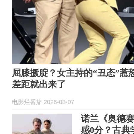
屈膝撅腚？女主持的“丑态”惹
差距就出来了
电影烂番茄 2026-08-07
诺兰《奥德
感0分？古典