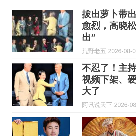
拔出萝卜带
愈烈，高晓松
出”
荒野老五 2026-08-0
不忍了！主
视频下架、
大了
阿讯说天下 2026-08