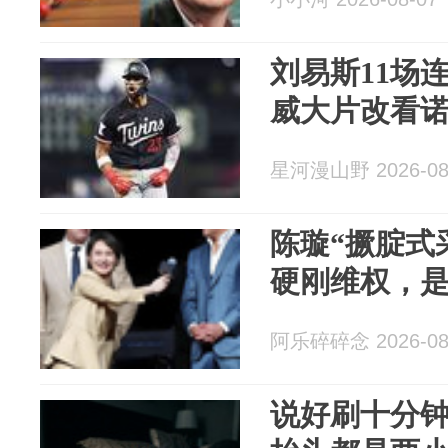
刘易斯11场
威大片改看
星河漫山野 2026-08
陈璇“撅腚式
硬刚维权，
阿乐碎碎念 2026-08
说好刷十分