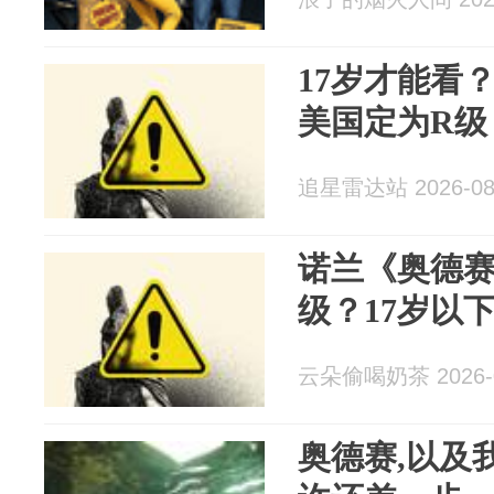
17岁才能看
美国定为R级，
追星雷达站 2026-08
诺兰《奥德赛
级？17岁以
云朵偷喝奶茶 2026-0
奥德赛,以及