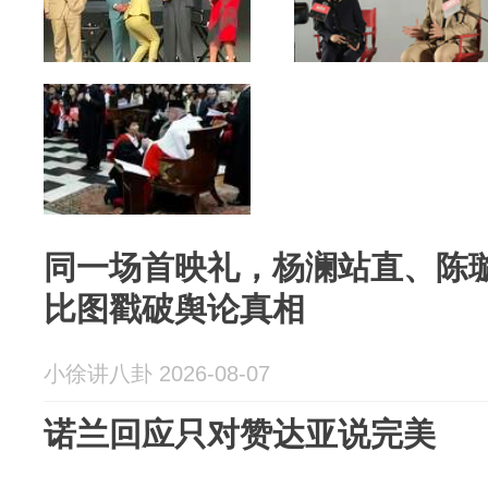
同一场首映礼，杨澜站直、陈
比图戳破舆论真相
小徐讲八卦 2026-08-07
诺兰回应只对赞达亚说完美