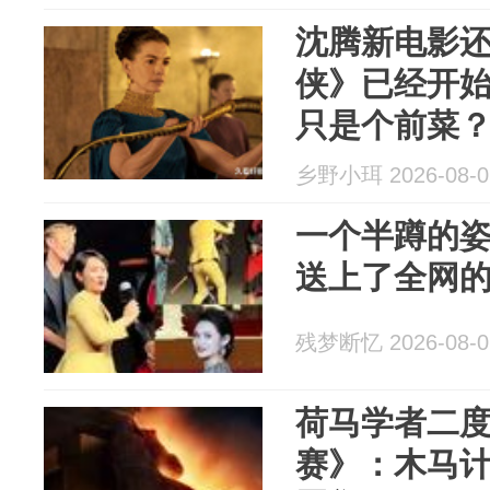
沈腾新电影
侠》已经开
只是个前菜
乡野小珥 2026-08-0
一个半蹲的
送上了全网
残梦断忆 2026-08-0
荷马学者二
赛》：木马