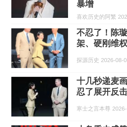
暴增
喜欢历史的阿繁 2026
不忍了！陈
架、硬刚维
探源历史 2026-08-0
十几秒递麦
忍了展开反
寒士之言本尊 2026-0