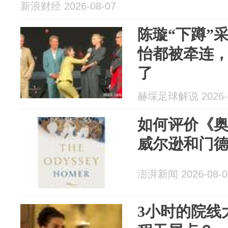
新浪财经 2026-08-07
陈璇“下蹲”
怡都被牵连
了
赫埰足球解说 2026-0
如何评价《
威尔逊和门
澎湃新闻 2026-08-0
3小时的院线