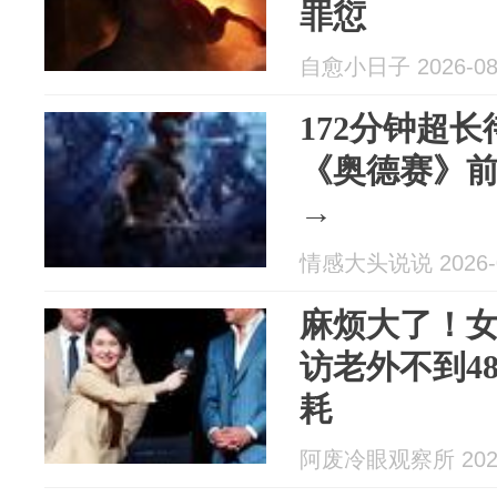
罪愆
自愈小日子 2026-08
172分钟超
《奥德赛》
→
情感大头说说 2026-0
麻烦大了！
访老外不到4
耗
阿废冷眼观察所 2026