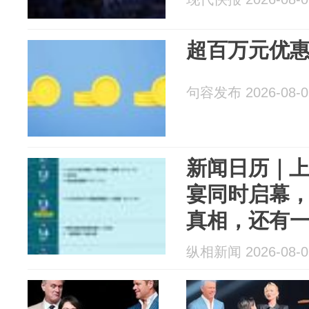
超百万元优
句容发布 2026-08-0
新闻日历｜上
宴同时启幕
真相，还有
等你，下周
纵相新闻 2026-08-0