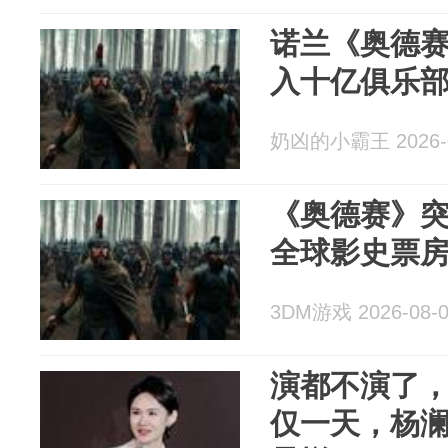
诺兰《奥德赛
入十亿俱乐
奶凶的小霸王 2026-0
《奥德赛》突
全球影史票
3DM游戏 2026-08-
演都不演了
仅一天，杨