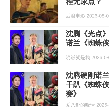
程无尿点？
后浪电影 2026-08-0
沈腾《光点》
诺兰《蜘蛛侠
晓銊就是我 2026-08
沈腾硬刚诺兰
干趴《蜘蛛侠
赛》
爱八卦的晓请 2026-0