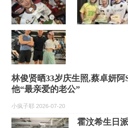
林俊贤晒33岁庆生照,蔡卓妍阿
他“最亲爱的老公”
小疯子耶 2026-07-20
霍汶希生日