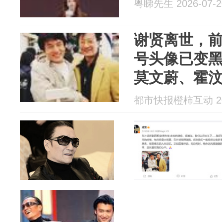
粤睇先生 2026-07-2
谢贤离世，
号头像已变黑
莫文蔚、霍
都市快报橙柿互动 202