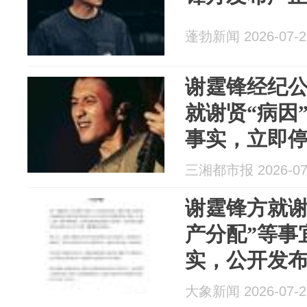
蓬勃新闻 2026-07-2
谢霆锋经纪
就谢贤“病因
事实，立即
布的不实言
三湘都市报 2026-07
谢霆锋方就谢
产分配”等事
实，公开发
息，应停止
大象新闻 2026-07-2