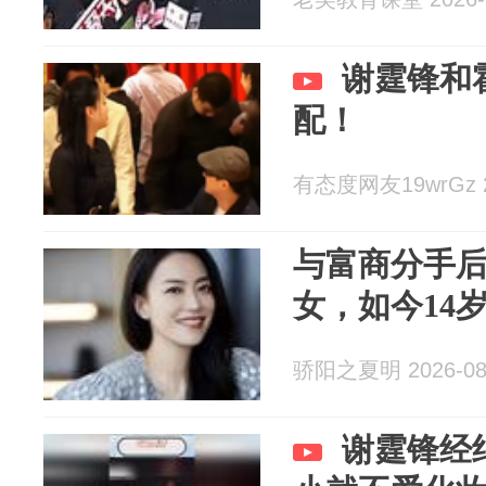
谢霆锋和
配！
有态度网友19wrGz 20
与富商分手后
女，如今14
骄阳之夏明 2026-08
谢霆锋经