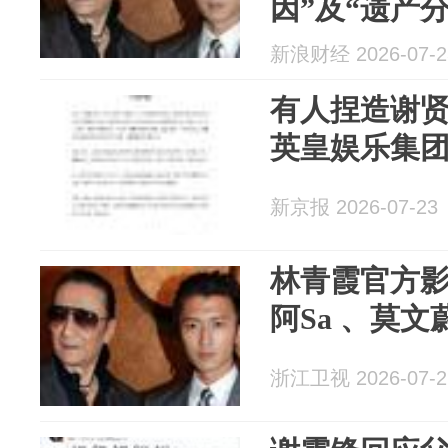
因”及“遗产
实
新浪财经 2026-07-2
有人捏造谢
英皇娱乐集
新京报 2026-07-23
林青霞官方
阿Sa 、莫
浙江卫视 2026-07-2