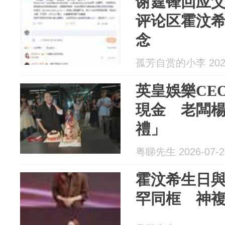
谢霆锋回应
评论区霍汶
念
孤芳自赏的小李 2026
英皇娛樂CE
現金 老闆
禮」
粤睇先生 2026-07-2
霍汶希生日
罕同框 神