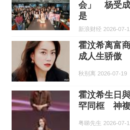
会」 杨受
是
新浪财经 2026-07-1
霍汶希离富商
成人生骄傲
秋别离 2026-07-19
霍汶希生日
罕同框 神
粤睇先生 2026-07-1