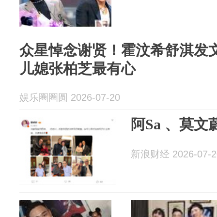
众星悼念谢贤！霍汶希舒淇发
儿媳张柏芝最有心
娱乐圈圈圆 2026-07-20
阿Sa 、莫
新浪财经 2026-07-2