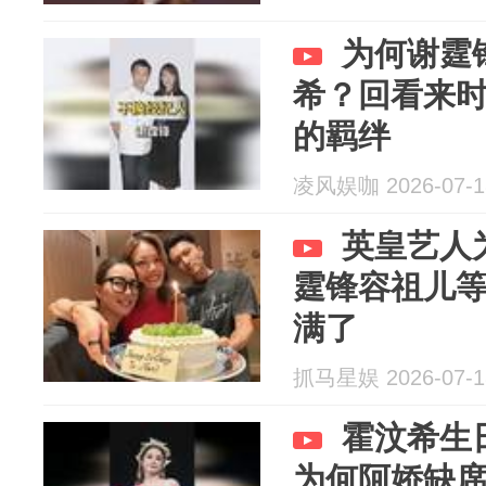
为何谢霆
希？回看来
的羁绊
凌风娱咖 2026-07-1
英皇艺人
霆锋容祖儿
满了
抓马星娱 2026-07-1
霍汶希生
为何阿娇缺