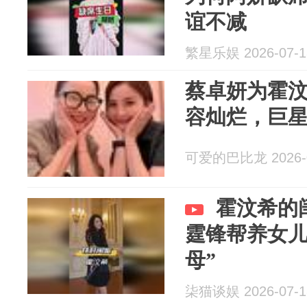
谊不减
繁星乐娱 2026-07-1
蔡卓妍为霍
容灿烂，巨
可爱的巴比龙 2026-0
霍汶希的
霆锋帮养女儿
母”
柒猫谈娱 2026-07-1