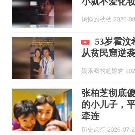
小就不爱化
搞怪的秋秋 2026-08
53岁霍
从贫民窟逆
娱乐圈的笔娱君 2026
张柏芝彻底
的小儿子，
牵连
历史点行 2026-07-2