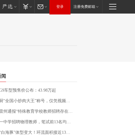
登录
注册免费邮箱
新闻
G9车型预售价公布：43.98万起
“全国小炒肉大王”称号，仅凭视频评出？中国烹饪协会回应
通报“特殊教育学校教师招聘存在违规行为”：已启动问责程序 副校长被停职
招聘物理教师，笔试前13名均遭淘汰？教育局：已叫停招聘，成立调查组全面核查
白海豚”体型变大！环流面积接近13个浙江那么大