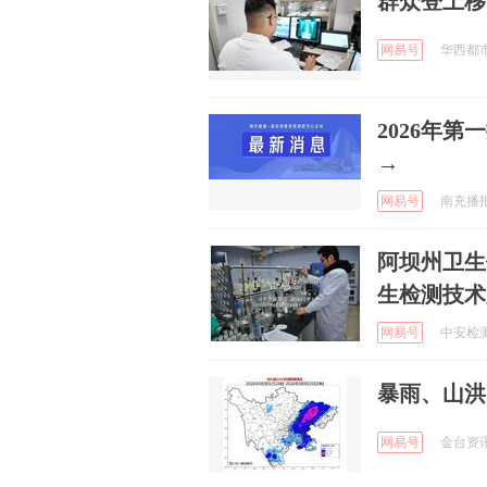
群众登上移
网易号
华西都市报
2026年
→
网易号
南充播报 
阿坝州卫生
生检测技术
网易号
中安检测集
暴雨、山洪
网易号
金台资讯 