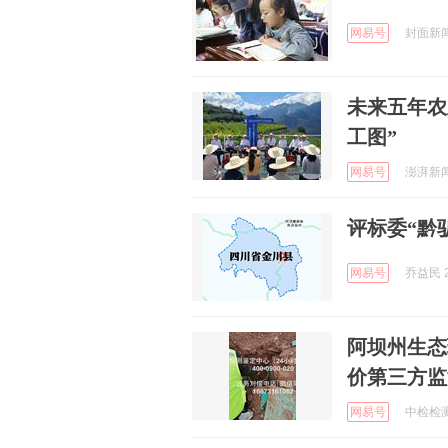
网易号
封面新闻 
未来五年农
工图”
网易号
澎湃新闻 
评标委“黔驴
网易号
乔益民 2
阿坝州生态
价第三方监
网易号
中检检测集