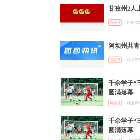
甘孜州2人
网易号
甘孜传媒 
阿坝州共青
网易号
阿坝共青团
千余学子“
圆满落幕
网易号
封面新闻 
千余学子“
圆满落幕