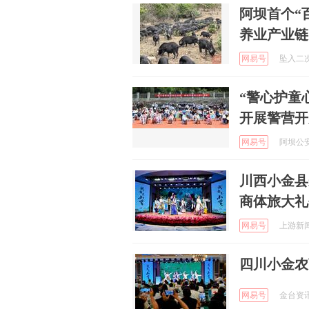
阿坝首个“
养业产业链
网易号
坠入二次元
“警心护童
开展警营开
网易号
阿坝公安 
川西小金县
商体旅大礼
网易号
上游新闻 
四川小金农
网易号
金台资讯 