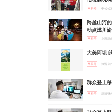
网易号
中检检测集
跨越山河的
动点燃川渝
网易号
上游新闻 
大美阿坝 
网易号
旅游来四川
群众登上移
网易号
新浪财经 