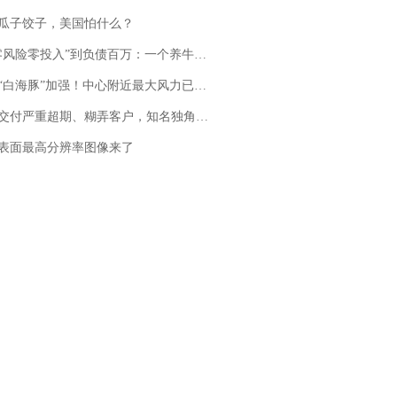
瓜子饺子，美国怕什么？
险零投入”到负债百万：一个养牛项目崩盘后，谁该为农户的贷款买单丨红星调查
白海豚”加强！中心附近最大风力已达15级 最新研判
期、糊弄客户，知名独角兽车企创始人回应：都没证据，将依法采取措施，“本人长期与美国交管局保持沟通，对方表示肯定”
表面最高分辨率图像来了