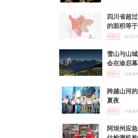
四川省超过
的面积等于
网易号
史话古今 
雪山与山城
会在渝启幕
网易号
封面新闻 
跨越山河的
夏夜
网易号
封面新闻 
阿坝州应急
估检测机构