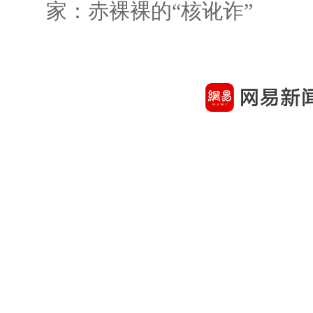
家：赤裸裸的“核讹诈”