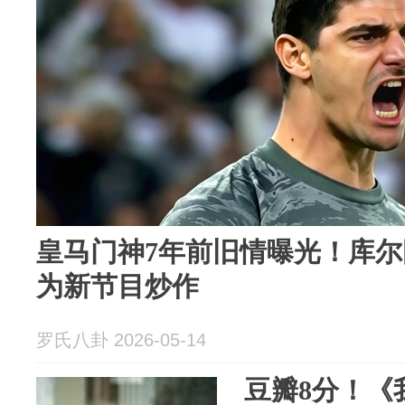
皇马门神7年前旧情曝光！库
为新节目炒作
罗氏八卦 2026-05-14
豆瓣8分！《