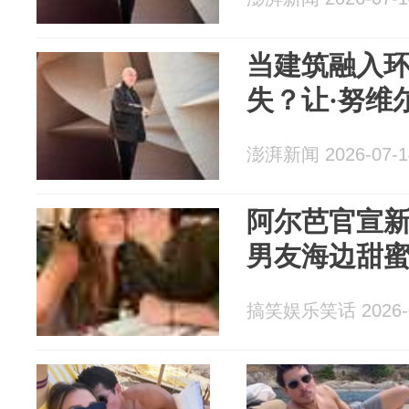
当建筑融入
失？让·努维
澎湃新闻 2026-07-1
阿尔芭官宣新恋
男友海边甜
搞笑娱乐笑话 2026-0