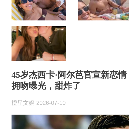
45岁杰西卡·阿尔芭官宣新恋情
拥吻曝光，甜炸了
橙星文娱 2026-07-10