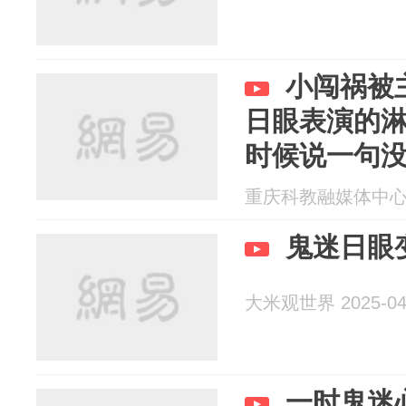
小闯祸被
日眼表演的
时候说一句
正常
重庆科教融媒体中心 20
鬼迷日眼
大米观世界 2025-04
一时鬼迷