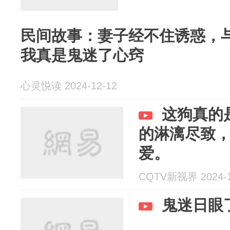
民间故事：妻子经不住诱惑，
我真是鬼迷了心窍
心灵悦读 2024-12-12
这狗真的
的淋漓尽致
爱。
CQTV新视界 2024-1
鬼迷日眼