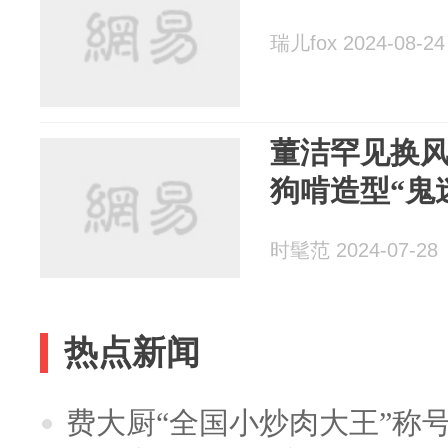
瑞儿fox 2024-08-24
董洁罕见换风
狗啃造型“鬼
时髦范 2024-07-28
热点新闻
费大厨“全国小炒肉大王”称