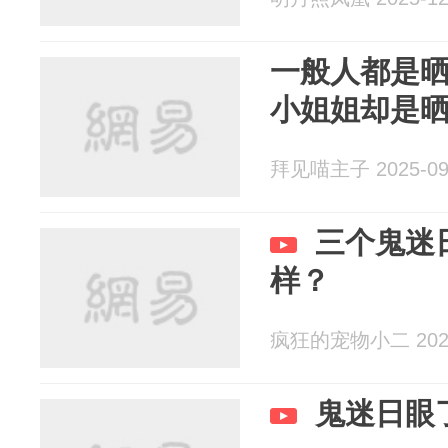
一般人都是
小姐姐却是晒
拜见喵主子 2025-09
三个鬼迷
样？
疯狂的宠物小二 2025
鬼迷日眼