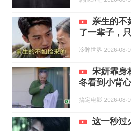
亲生的不
了一辈子，
冷眸世界 2026-08-0
宋妍霏身
冬看到小背
搞定电影 2026-08-0
这一秒过