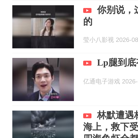
你别说，
的
莹小八影视 2026-08
Lp腿到
亿通电子游戏 2026-0
林默遭遇
海上，救下