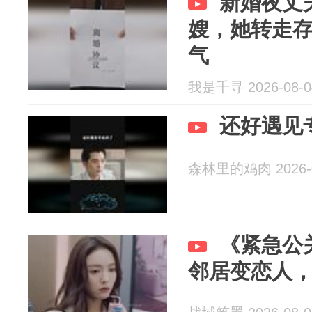
新婚夜丈
嫂，她转走
气
我是千寻 2026-08-0
还好遇见
森林里的鸡肉 2026-0
《紧急公
邻居变恋人