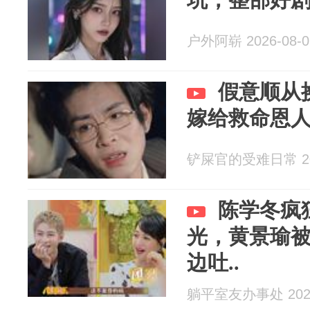
户外阿崭 2026-08-0
假意顺从
嫁给救命恩
铲屎官的受难日常 202
陈学冬疯
光，黄景瑜
边吐..
躺平室友办事处 2026