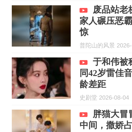
废品站老
家人碾压恶
惊
普陀山的风景 2026-0
于和伟被
同42岁雷佳
龄差距
史剧堂 2026-08-04
胖猫大冒
中间，撒娇