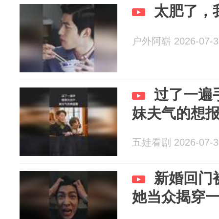
太肥了，
户外阿崭 2026-07-3
过了一遍
妹夫气的想
五娃看剧 2026-07-3
新婚回门
她当众揭穿