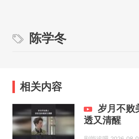
陈学冬
相关内容
岁月不败
透又清醒
剧能追吧 2026-08-0