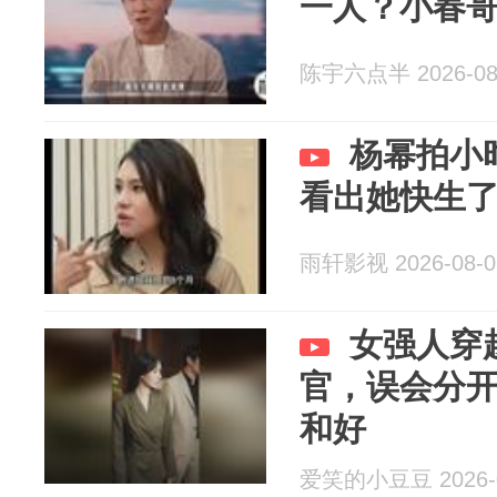
一人？小春
陈宇六点半 2026-08
杨幂拍小
看出她快生
雨轩影视 2026-08-0
女强人穿
官，误会分
和好
爱笑的小豆豆 2026-0