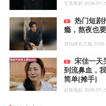
宝哥剪剧 2026-07-2
热门短剧
瘾，熬夜也
游玩峡谷之巅 2026-0
宋佳一天
到流鼻血，
简单[摊手]
起喜电影 2026-07-2