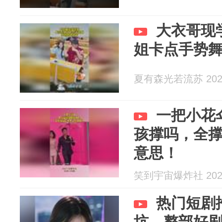
大衣哥现
姐卡点手势
夏有森光若流苏 2026
一把小花
孩撑吗，全
意思！
笑到宇宙爆炸社 2026
热门短剧
坑，整部好