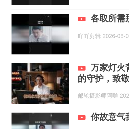
各取所需
吖吖剪辑 2026-08-0
万家灯火
的守护，致
邮轮摄影师阿嗵 2026
你故意气