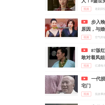
人！#盛世
视频
老剧回忆录
步入晚
原因，与婚
视频
空气炸锅美
87版
敢对着凤姐
视频
亿通电子游
一代
宅门
视频
侃故事的阿