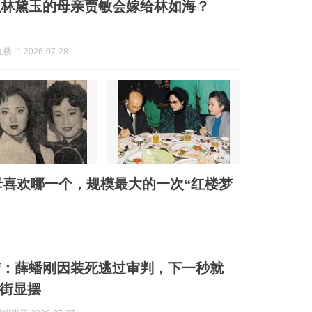
么林黛玉的母亲贾敏会嫁给林如海？
_1 2026-07-28
喜欢哪一个，规模最大的一次“红楼梦
梦：薛蟠刚因装死逃过审判，下一秒就
街显摆