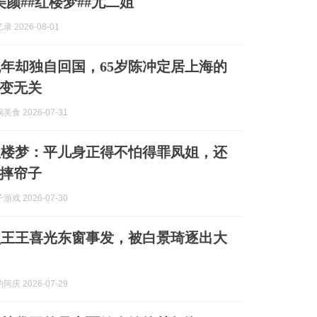
美颜##红楼梦##尤二姐
 2026-08-01
年却独自回国，65岁陈冲定居上海的
变无关
食 2026-07-31
红楼梦：平儿身正得不怕得罪凤姐，还
摔帘子
戏 2026-07-30
损王王喜光东窗事发，被白景琦逐出大
庆 2026-07-29