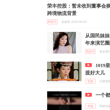
荣丰控股：暂未收到董事会
跨境物流背景
网易号
金融界 2026-08-04
从国民妹妹
年来演艺圈
网易号
观史搜寻着
101
提好大儿
视频
幻舞电影 
一个
视频
阿娇侃剧 