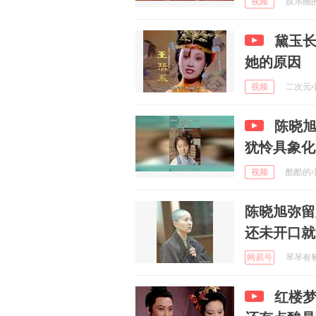
视频
娱乐圈的哔
黛玉
她的原因
视频
二次元小韩
陈晓旭
犹怜具象化
视频
酷酷的小生
陈晓旭弥留
还未开口就
网易号
琴琴有氧运
红楼梦