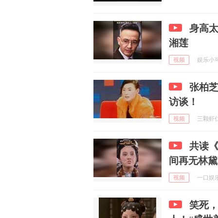
身高太
湘莲
视频
娱乐小可爱
张柏芝
访谈！
视频
三颗虾仁 
共读《
间再无林黛
视频
一口娱乐 
笑死