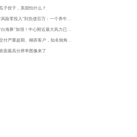
瓜子饺子，美国怕什么？
险零投入”到负债百万：一个养牛项目崩盘后，谁该为农户的贷款买单丨红星调查
白海豚”加强！中心附近最大风力已达15级 最新研判
期、糊弄客户，知名独角兽车企创始人回应：都没证据，将依法采取措施，“本人长期与美国交管局保持沟通，对方表示肯定”
表面最高分辨率图像来了