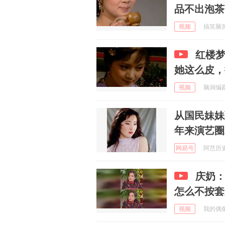
品不出泡茶
视频
搞笑脑洞研
红楼
她这么皮，
视频
脑洞编剧小
从国民妹妹
年来演艺圈
网易号
阿芑历史 
庆奶：
怎么不按套
视频
我的偶像巨