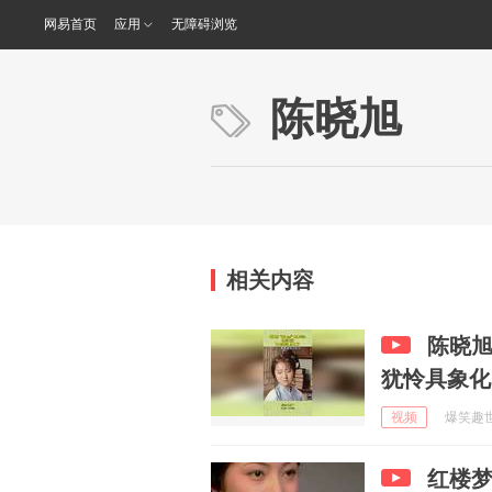
网易首页
应用
无障碍浏览
陈晓旭
相关内容
陈晓旭
犹怜具象化
视频
爆笑趣世界
红楼