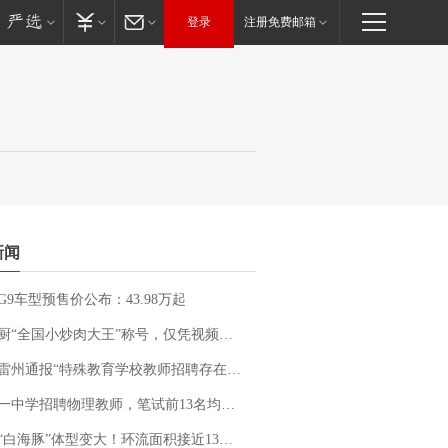
登录
注册免费邮箱
新闻
G9车型预售价公布：43.98万起
“全国小炒肉大王”称号，仅凭视频评出？中国烹饪协会回应
通报“特殊教育学校教师招聘存在违规行为”：已启动问责程序 副校长被停职
招聘物理教师，笔试前13名均遭淘汰？教育局：已叫停招聘，成立调查组全面核查
白海豚”体型变大！环流面积接近13个浙江那么大