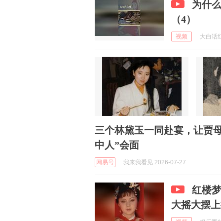
为什
（4）
视频
大白话红楼
三个林黛玉一同赴宴，让贾母
中人”会面
网易号
我来我看见 2026-07-27
红楼
大摇大摆上