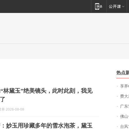
热点
享界
“林黛玉”绝美镜头，此时此刻，我见
费大厨
了
广东雷州
 2026-08-08
佛山一中学
梦：妙玉用珍藏多年的雪水泡茶，黛玉
台风“