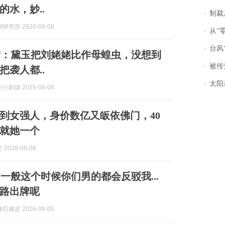
的水，妙..
制裁
究所 2026-08-08
从“零风
台风“
梦：黛玉把刘姥姥比作母蝗虫，没想到
被传交付严重超
把袭人都..
太阳
剧场 2026-08-08
到女强人，身价数亿又皈依佛门，40
就她一个
2026-08-06
一般这个时候你们男的都会反驳我...
路出牌呢
顽皮 2026-08-05