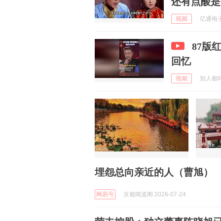
还有点酸是
视频
亿通电子游
87版
回忆
视频
别人都叫我
埋怨总向亲近的人（曹旭）
网易号
京都闻道阁 2026-07-24