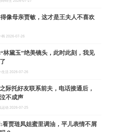
哔王 2026-07-27
长得像母亲贾敏，这才是王夫人不喜欢
 2026-07-26
“林黛玉”绝美镜头，此时此刻，我见
了
活 2026-07-26
之际托好友联系前夫，电话接通后，
泣不成声
动 2026-07-25
:看贾琏凤姐蜜里调油，平儿表情不屑