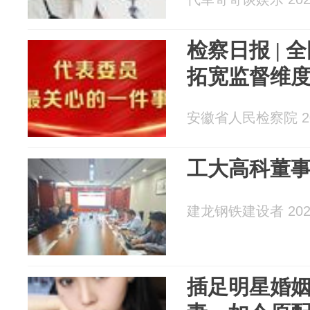
检察日报 |
拓宽监督维
安徽省人民检察院 202
工大高科董
建龙钢铁建设者 2026
插足明星婚姻