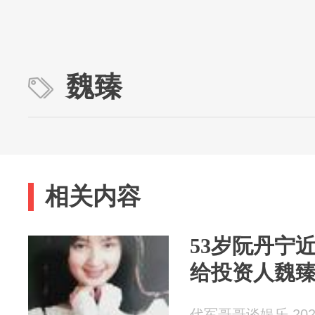
魏臻
相关内容
53岁阮丹宁
给投资人魏
代军哥哥谈娱乐 2026