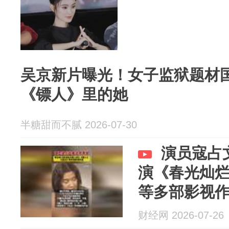
吴京新片曝光！女子监狱题材
《镖人》里的她
半糖甜而不腻 2026-07-30
演员寇占
演《春光灿
等多部影视
财经网 2026-07-26