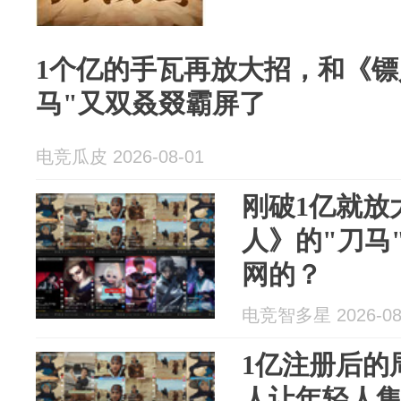
1个亿的手瓦再放大招，和《镖
马"又双叒叕霸屏了
电竞瓜皮 2026-08-01
刚破1亿就放
人》的"刀马
网的？
电竞智多星 2026-08
1亿注册后的
人让年轻人集