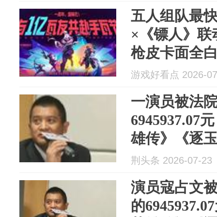
五人组队最
×《镖人》联
枪皮卡面全
游戏好看点 2026-07
一演员被法
6945937.
雄传》《逐
荆头条 2026-07-23
演员寇占文
的6945937