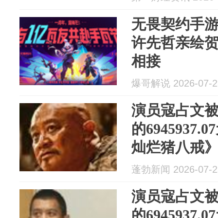
无畏契约手游
许先哲亲绘
相接
爆哥解说 2026-07-2
演员寇占文
的6945937
灿烂猪八戒
等
蓬勃新闻 2026-07-2
演员寇占文
的6945937