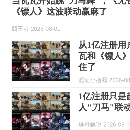
当瓦瓦开始跳"刀马舞"，《无
《镖人》这波联动赢麻了
囧王者 2026-08-01
从1亿注册用
瓦和《镖人》
住了
贱证小撸圈 2026-08
1亿注册只是
人"刀马"联
爆哥解说 2026-08-0