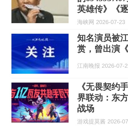
英雄传》《
光灿烂猪八
海峡网 2026-07-23
知名演员被
赏，曾出演
江南晚报 2026-07-2
《无畏契约手
界联动：东
战场
游戏提莫酱 2026-07