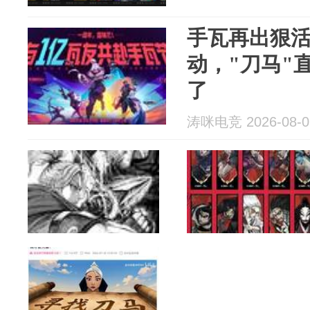
手瓦再出狠
动，"刀马"
了
涛咪电竞 2026-08-0