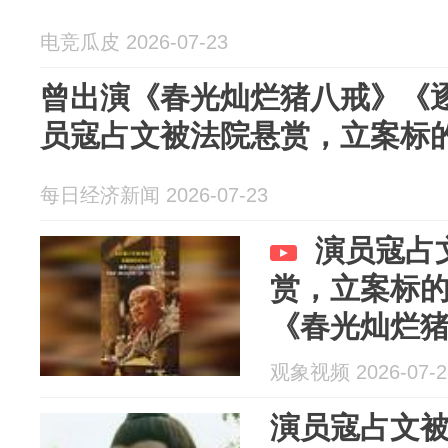
电竞瓜皮 2026-07-23
曾出演《春光灿烂猪八戒》《
员寇占文被法院悬赏，立案标的
每日经济新闻 2026-07-23
演员寇占
赏，立案标的6
《春光灿烂
《镖人》等
观象视频 2026-07-2
演员寇占文