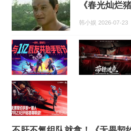
《春光灿烂
韩小娱 2026-07-23
不肝不氪组队就拿！《无畏契