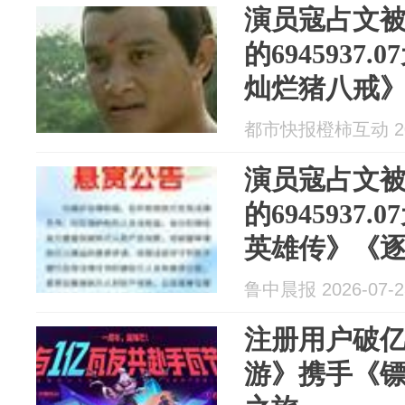
演员寇占文
的6945937
灿烂猪八戒
《逐玉》《
都市快报橙柿互动 202
演员寇占文
的6945937
英雄传》《
鲁中晨报 2026-07-2
注册用户破
游》携手《