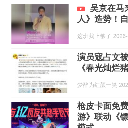
吴京在马
人》造势！
这班我上够了 2026-0
演员寇占文
《春光灿烂
梦醉为红颜一笑 2026
枪皮卡面免
游》联动《
模式