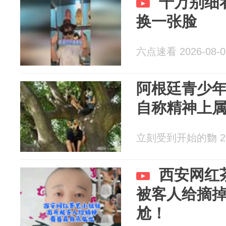
千万别细
换一张脸
六点速看 2026-08-0
阿根廷青少
自称精神上
立刻受到开始的覅 202
西安网红
被客人给摘
尬！