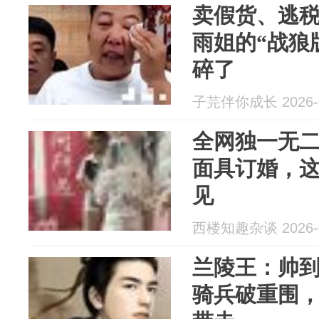
卖假货、逃
雨姐的“战狼
碎了
子芫伴你成长 2026-0
全网独一无
面具订婚，
见
西楼知趣杂谈 2026-0
兰陵王：帅
骑兵破重围