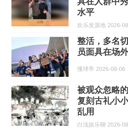
具在人群中
水平
欢乐发源地 2026-08
整活，多名
员面具在场
懂球帝 2026-08-06
被观众忽略
复刻古礼小
乱用
白浅娱乐聊 2026-08