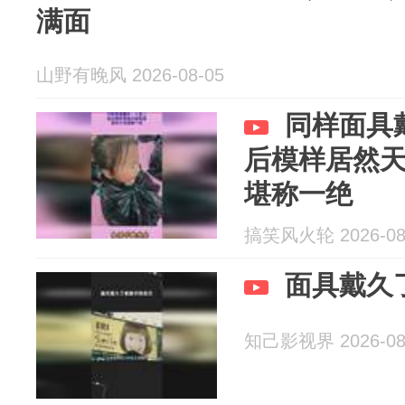
满面
山野有晚风 2026-08-05
同样面具
后模样居然
堪称一绝
搞笑风火轮 2026-08
面具戴久
知己影视界 2026-08