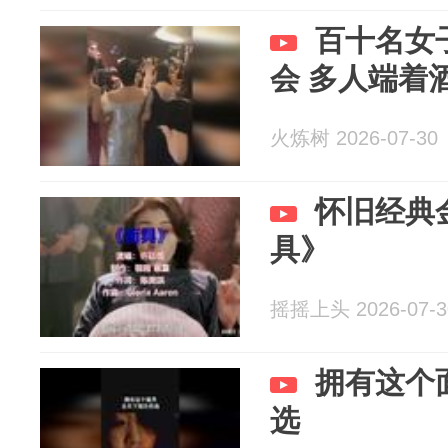
百十名女
会 多人端着
火炼树 2026-07-30
怀旧经典
具》
摇摇上头 2026-07-3
拥有这个
选