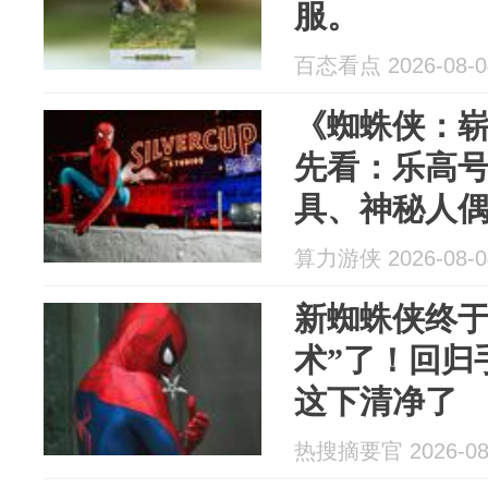
服。
百态看点 2026-08-0
《蜘蛛侠：
先看：乐高
具、神秘人
算力游侠 2026-08-0
新蜘蛛侠终于
术”了！回归
这下清净了
热搜摘要官 2026-08