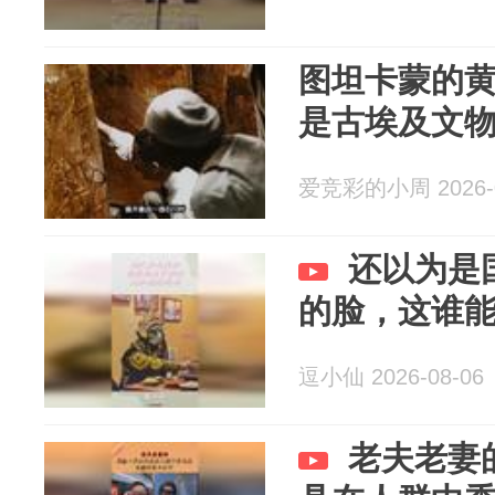
图坦卡蒙的
是古埃及文
爱竞彩的小周 2026-0
还以为是
的脸，这谁
逗小仙 2026-08-06
老夫老妻