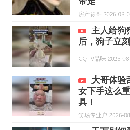
带走
房产衫哥 2026-08-0
主人给狗
后，狗子立
CQTV品味 2026-08
大哥体验
女下手这么
具！
笑场专业户 2026-08