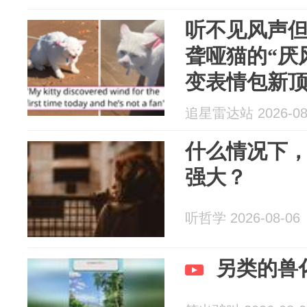
听不见风声
聋哑猫的“厌
变表情包新
追星雷达站 2026-08
什么情况下
强大？
听哲学 2026-08-06
另类的兽