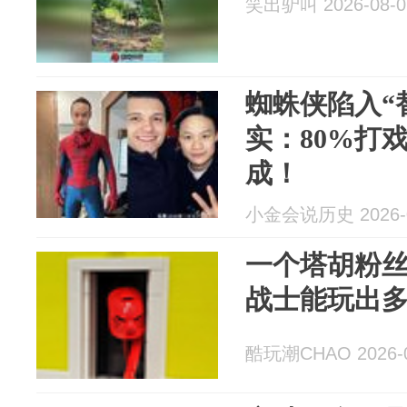
笑出驴叫 2026-08-0
蜘蛛侠陷入“
实：80%打
成！
小金会说历史 2026-0
一个塔胡粉
战士能玩出
酷玩潮CHAO 2026-0