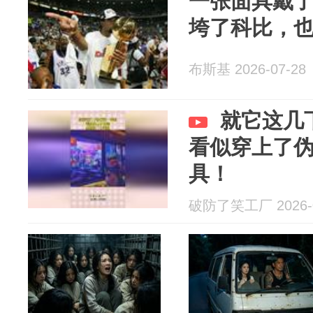
一张面具戴了
垮了科比，
布斯基 2026-07-28
就它这几
看似穿上了
具！
破防了笑工厂 2026-0