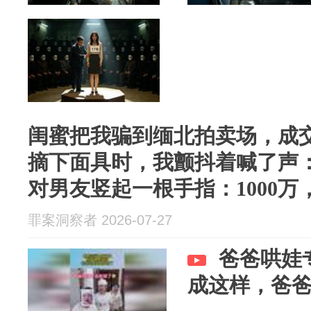
闺蜜把我骗到缅北拍卖场，成交
摘下面具时，我颤抖着喊了声
对男友竖起一根手指：1000
罪案洞察者 2026-07-27
爸爸哄娃
成这样，爸