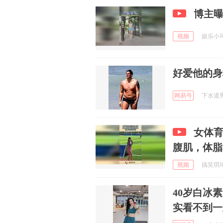
博主曝
视频
娱乐小可爱
好爱他的身
网易号
下水道男孩
女体
腹肌，体脂
视频
搞笑琪琦 
40岁白冰
实看不到一