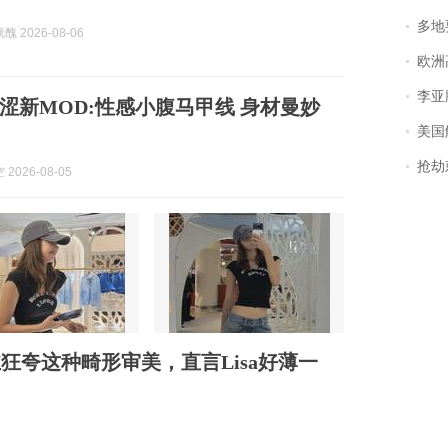
多地
 2026-08-06
欧洲
李亚鹏含泪感谢“
涩新MOD:性感小腹马甲线 身材曼妙
美国
抢劫刺死
2026-08-05
丝狂夸这种畸形审美，直言Lisa好薄一