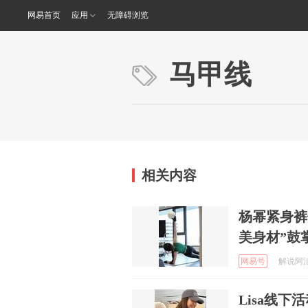
网易首页
应用
无障碍浏览
马甲线
相关内容
杨幂紧身裤
美身材”鼓
网易号
解说阿洎 
Lisa线