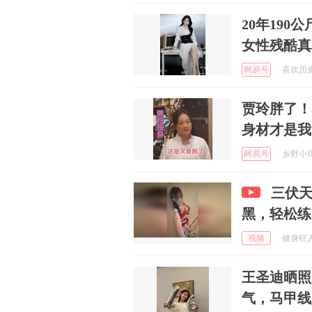
20年19
女性残酷真
网易号
喜欢历史的
贾玲胖了！
身材才是我
网易号
乡野小珥 
三伏天
黑，轻松练
视频
健身狂人 
王圣迪晒照
气，马甲线