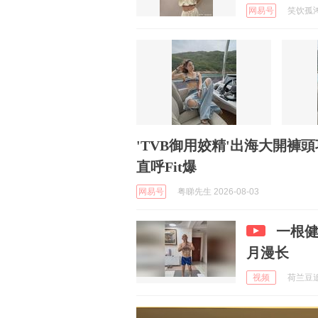
网易号
笑饮孤鸿非
'TVB御用姣精'出海大開
直呼Fit爆
网易号
粤睇先生 2026-08-03
一根
月漫长
视频
荷兰豆追剧