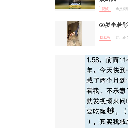
视频
焦点视讯 
60岁李若
网易号
韩小娱 2