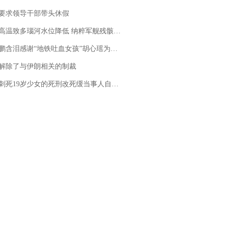
要求领导干部带头休假
高温致多瑙河水位降低 纳粹军舰残骸重见天日
地铁吐血女孩”胡心瑶为嫣然天使捐99999元：这份捐赠太沉重，尊重其捐赠意愿，个人向胡心瑶和她的病友之家各捐赠99999元
解除了与伊朗相关的制裁
19岁少女的死刑改死缓当事人自述：出狱11年间始终刻意躲避被害人家属