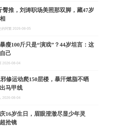
0公斤臀推，刘涛职场美照那双脚，藏47岁
相
阿繁 2026-08-05
暴瘦100斤只是“演戏”？44岁坦言：这
自己
2026-08-04
邪修运动爬150层楼，暴汗燃脂不晒
出马甲线
2026-08-04
庆16岁生日，眉眼澄澈尽显少年灵
超抢镜