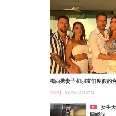
梅西携妻子和朋友们度假的
网易号
娱你同欢 2026-07-31
女生
照瞬间