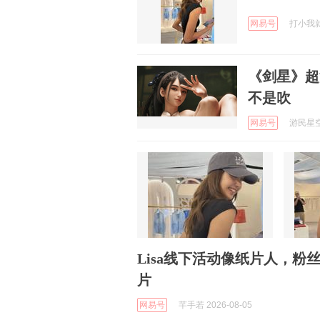
网易号
打小我就醜
《剑星》超
不是吹
网易号
游民星空 
Lisa线下活动像纸片人，粉
片
网易号
芊手若 2026-08-05