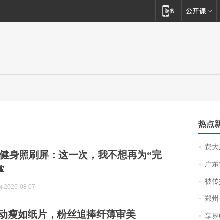
热点
费大厨
健身照刷屏：这一次，我不想再为“完
广东雷州
掌
被传交付严重超
2026-08-07
郑州一汉堡店
下活动瘦如纸片，粉丝追捧纤薄审美
享界