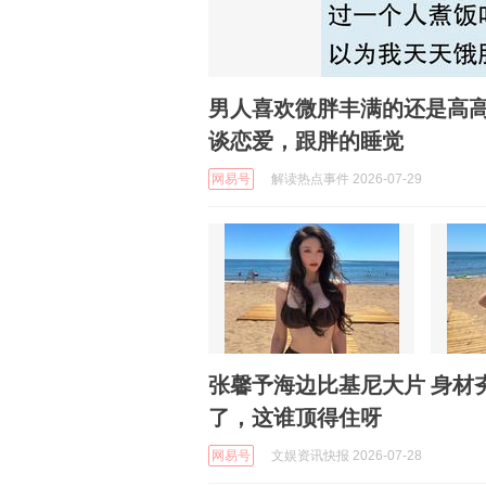
男人喜欢微胖丰满的还是高
谈恋爱，跟胖的睡觉
网易号
解读热点事件 2026-07-29
张馨予海边比基尼大片 身材
了，这谁顶得住呀
网易号
文娱资讯快报 2026-07-28