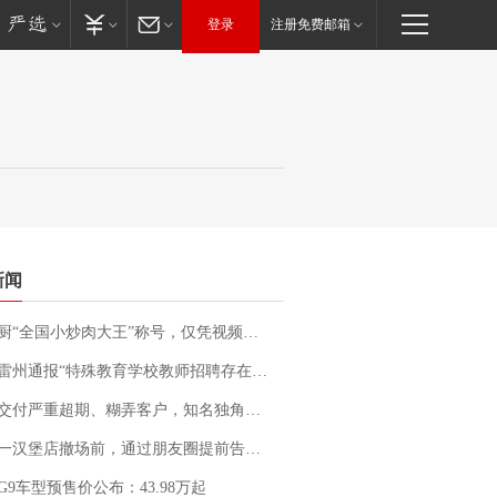
登录
注册免费邮箱
新闻
“全国小炒肉大王”称号，仅凭视频评出？中国烹饪协会回应
通报“特殊教育学校教师招聘存在违规行为”：已启动问责程序 副校长被停职
期、糊弄客户，知名独角兽车企创始人回应：都没证据，将依法采取措施，“本人长期与美国交管局保持沟通，对方表示肯定”
撤场前，通过朋友圈提前告知逐一退费，有顾客仅剩1元也全被退回，分文不少；顾客：言而有信，让人感动
G9车型预售价公布：43.98万起