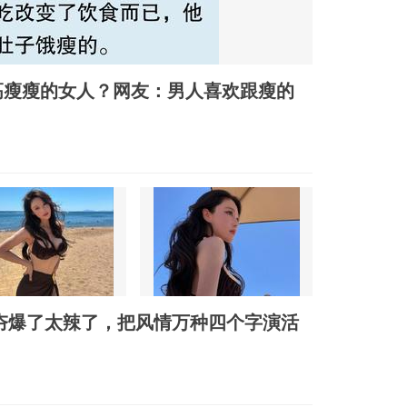
高瘦瘦的女人？网友：男人喜欢跟瘦的
夯爆了太辣了，把风情万种四个字演活