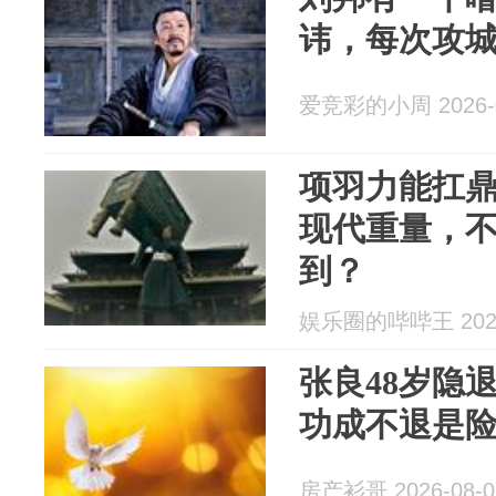
讳，每次攻
爱竞彩的小周 2026-0
项羽力能扛
现代重量，
到？
娱乐圈的哔哔王 2026
张良48岁隐
功成不退是
房产衫哥 2026-08-0