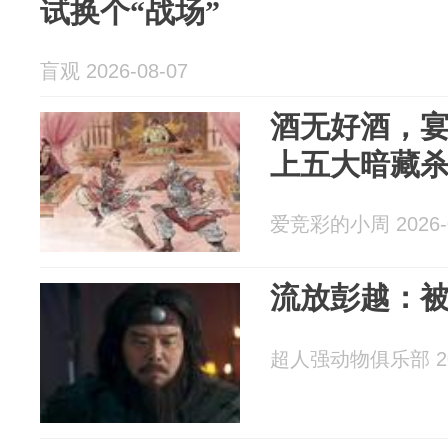
试换个“战场”
盲观 2026-08-07
酒无好酒，
上五大暗藏
爱竞彩的小周 2026-0
流放彭越：
超人强动物俱乐部 202