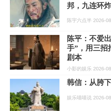
邦，九连环
陈宇六点半 2026-08
陈平：不爱出
手”，用三招
剧本
小影的娱乐 2026-08
韩信：从胯
娱乐喵喵说 2026-08