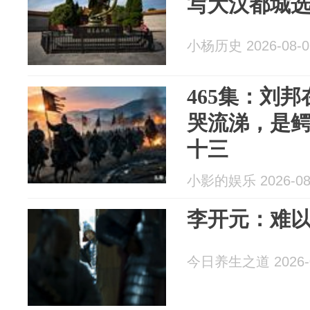
写大汉都城
小杨历史 2026-08-0
465集：刘
哭流涕，是鳄
十三
小影的娱乐 2026-08
李开元：难
今日养生之道 2026-0