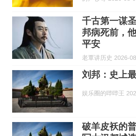
千古第一谋
邦病死前，他
平安
老覃讲历史 2026-08
刘邦：史上最
娱乐圈的哔哔王 2026
破羊皮袄的