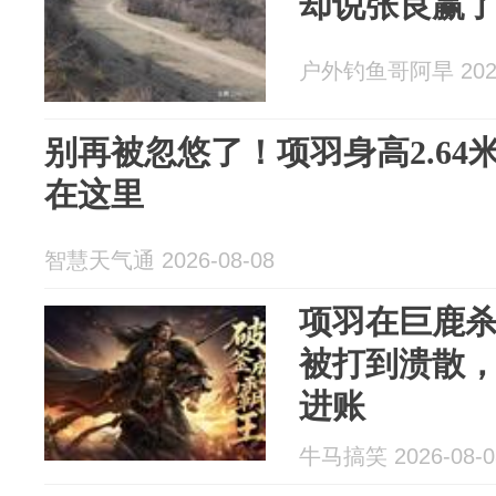
却说张良赢
户外钓鱼哥阿旱 2026
别再被忽悠了！项羽身高2.6
在这里
智慧天气通 2026-08-08
项羽在巨鹿
被打到溃散
进账
牛马搞笑 2026-08-0