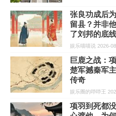
张良功成后
留县？并非
了刘邦的底
娱乐喵喵说 2026-08
巨鹿之战：
楚军撼秦军
传奇
娱乐圈的哔哔王 2026
项羽到死都
心渡他，为