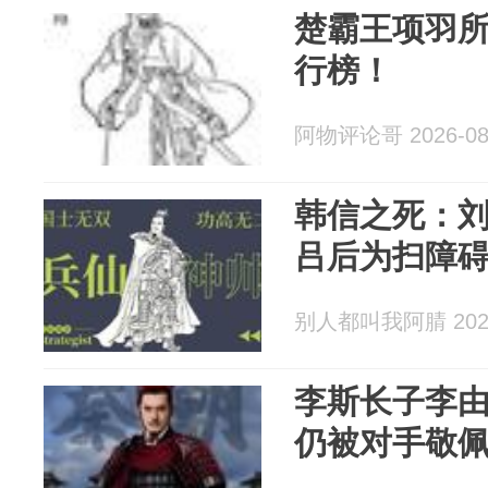
楚霸王项羽
行榜！
阿物评论哥 2026-08
韩信之死：
吕后为扫障
别人都叫我阿腈 2026
李斯长子李
仍被对手敬