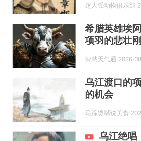
超人强动物俱乐部 202
希腊英雄埃
项羽的悲壮
智慧天气通 2026-08
乌江渡口的
的机会
马蹄烫嘴说美食 2026
乌江绝唱