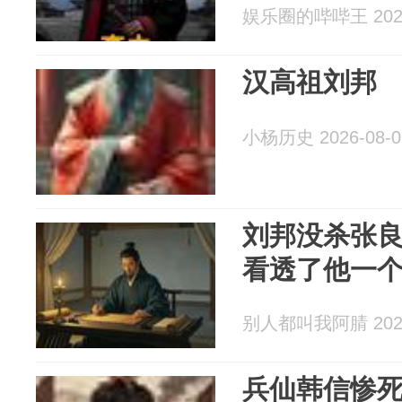
娱乐圈的哔哔王 2026
汉高祖刘邦
小杨历史 2026-08-0
刘邦没杀张
看透了他一
别人都叫我阿腈 2026
兵仙韩信惨