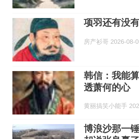
项羽还有没
房产衫哥 2026-08-0
韩信：我能
透萧何的心
黄丽搞笑小能手 2026
博浪沙那一