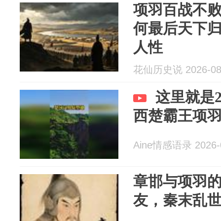
项羽百战不
何最后天下
人性
花仙历史说 2026-08
这里就是2
西楚霸王项
Aine情感语录 2026-
章邯与项羽
友，秦末乱