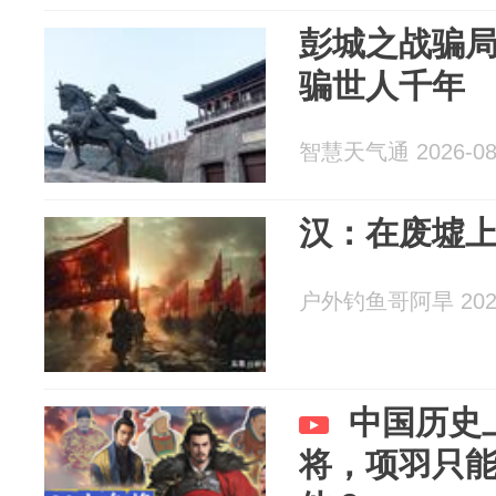
彭城之战骗局
骗世人千年
智慧天气通 2026-08
汉：在废墟
户外钓鱼哥阿旱 2026
中国历史
将，项羽只