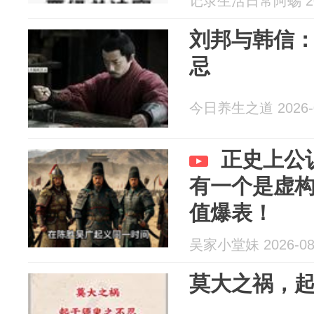
记录生活日常阿蜴 202
刘邦与韩信
忌
今日养生之道 2026-0
正史上公
有一个是虚
值爆表！
吴家小堂妹 2026-08
莫大之祸，