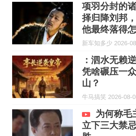
项羽分封的
择归降刘邦
他最终落得
新车知多少 2026-08
：泗水无赖
凭啥碾压一
山？
牛马搞笑 2026-08-0
为何称毛
立下三大禁