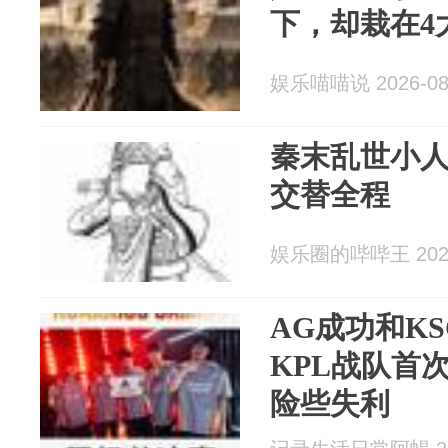
下，却栽在4
娱乐喵喵说 2026-08
秦末乱世小
交替全程
娱乐圈的哔哔王 2026
AG成功和K
KPL战队首
险些失利