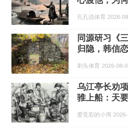
孔孔说体育 2026-08
同源研习《
归隐，韩信
刺头体育 2026-08-0
乌江亭长劝
骓上船：天
爱竞彩的小周 2026-0