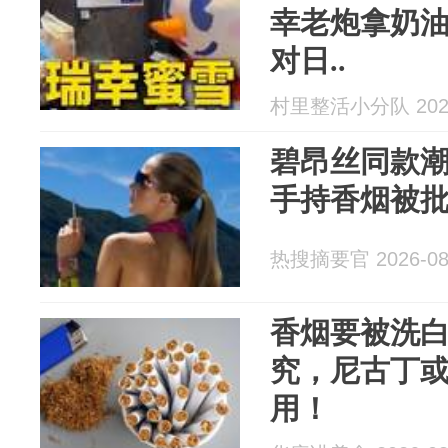
幸老炮拿奶
对日..
村里整活小分队 2026
碧昂丝同款
手持香烟被批
热搜摘要官 2026-08
香烟要被洗
究，尼古丁
用！