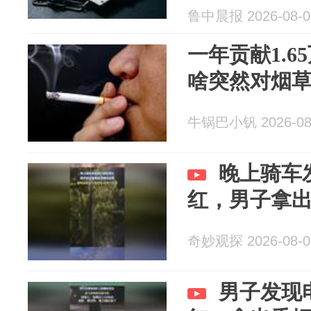
10.6万余元
鲁中晨报 2026-08-0
条，被判一
一年贡献1.
啥突然对烟
牛锅巴小钒 2026-08
晚上骑车
红，男子拿
奇妙观探 2026-08-0
男子发现