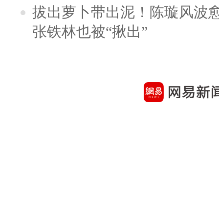
拔出萝卜带出泥！陈璇风波
张铁林也被“揪出”