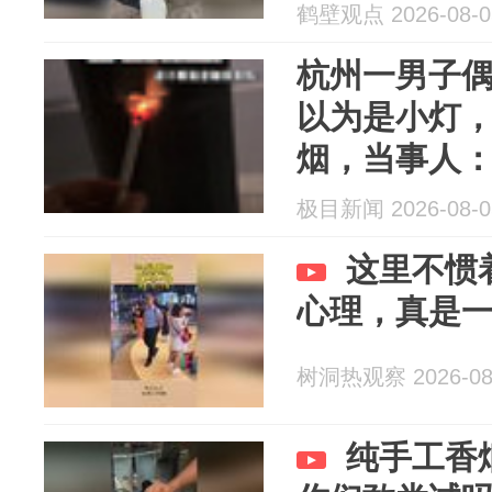
鹤壁观点 2026-08-0
杭州一男子
以为是小灯
烟，当事人
力公司也已
极目新闻 2026-08-0
这里不惯
心理，真是
树洞热观察 2026-08
纯手工香