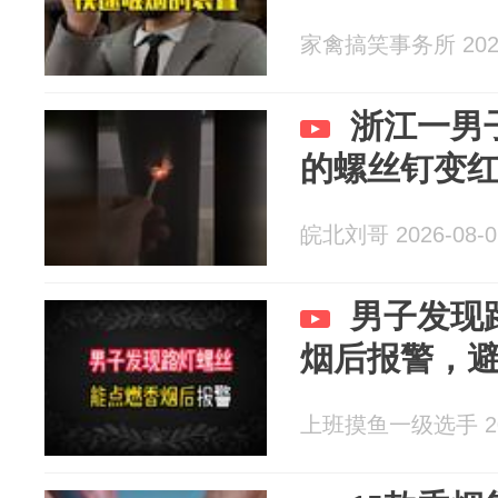
家禽搞笑事务所 2026
浙江一男
的螺丝钉变
皖北刘哥 2026-08-0
男子发现
烟后报警，
上班摸鱼一级选手 202