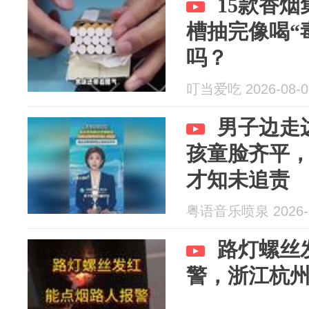
15款香
槽抽完像喝“
吗？
叮当爱吃 2026-08-0
男子边走
孩童脸齐平
才知未追责
粤语音乐喷泉 2026-0
路灯螺丝
警，浙江杭