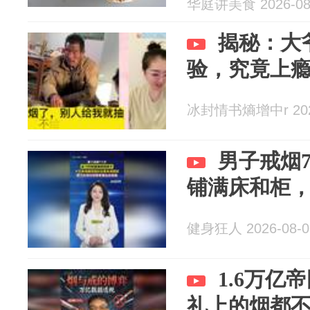
华庭讲美食 2026-08
揭秘：大
验，究竟上
冰封情书熵增中r 2026
男子戒烟
铺满床和柜
健身狂人 2026-08-0
1.6万亿
礼上的烟都