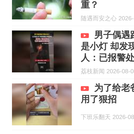
重？
随遇而安之心 2026-0
男子偶遇
是小灯 却发
人：已报警
荔枝新闻 2026-08-0
为了给老
用了狠招
下班乐翻天 2026-08