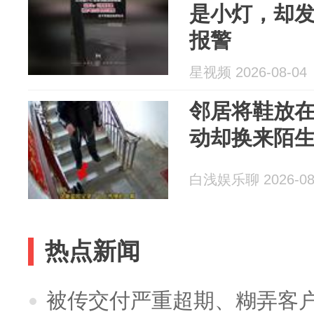
是小灯，却
报警
星视频 2026-08-04
邻居将鞋放
动却换来陌
白浅娱乐聊 2026-08
热点新闻
被传交付严重超期、糊弄客