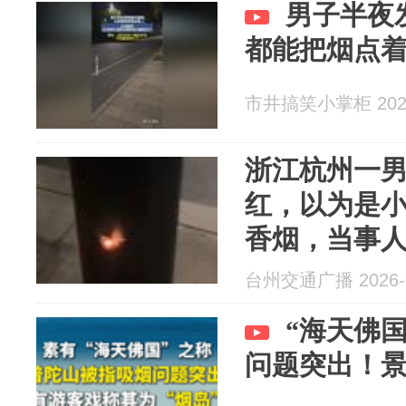
男子半夜
都能把烟点着
市井搞笑小掌柜 2026
浙江杭州一
红，以为是
香烟，当事
防和电力公
台州交通广播 2026-0
“海天佛
问题突出！