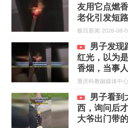
友用它点燃
老化引发短
巡查
极目新闻 2026-08-0
男子发现
红光，以为
香烟，当事人
电力公司也
重庆科教融媒体中心 20
男子看到
西，询问后
大爷出门带