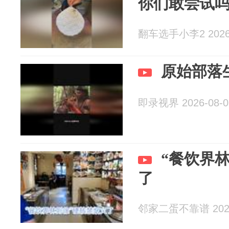
你们敢尝试
翻车选手小李2 2026-
原始部落
即录视界 2026-08-0
“餐饮界
了
邻家二蛋不靠谱 2026