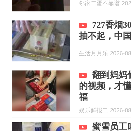
邻家二蛋不靠谱 2026
727香烟
抽不起，中
生活月月乐 2026-08
翻到妈妈
的视频，才
福
娱乐鲜报二 2026-08
蜜雪员工