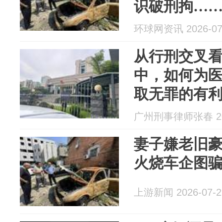
识破刑拘…
送“洗心革面
环球网资讯 2026-07
从行刑交叉
中，如何为
取无罪的有
广州刑事律师张春 202
妻子嫌老旧豪
火烧车企图
上游新闻 2026-07-2