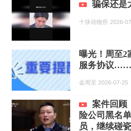
骗保还是
十块动物所 2026-07
曝光！周至2
服务协议…
金周至 2026-07-25
案件回顾
险公司黑名
员，继续碰