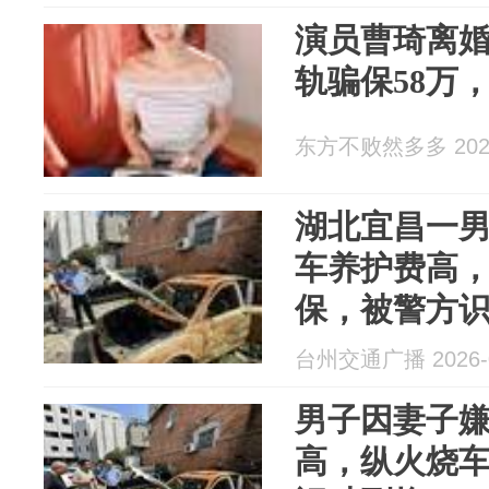
演员曹琦离
轨骗保58万
东方不败然多多 2026
湖北宜昌一
车养护费高
保，被警方
出所送“洗心
台州交通广播 2026-0
男子因妻子
高，纵火烧