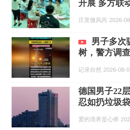
开展 多方联
庄里微风尚 2026-08
男子多次
树，警方调
记录自然 2026-08-0
德国男子22
忍如扔垃圾
爱的境界是心疼 2026