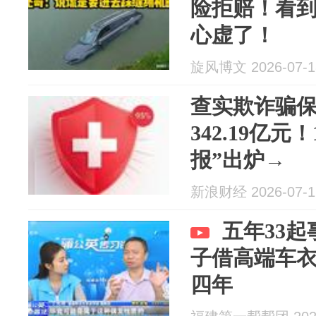
险拒赔！看
心虚了！
旋风博文 2026-07-1
查实欺诈骗保
342.19亿元
报”出炉→
新浪财经 2026-07-1
五年33
子借高端车衣
四年