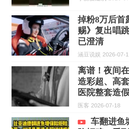
掉粉8万后首
赐》复出唱
已澄清
涵豆说娱 2026-07-1
离谱！夜间在床
造彩超、高套
医院整套造
医客 2026-07-18
车翻进鱼