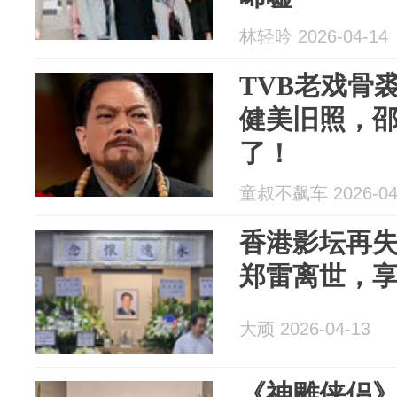
林轻吟 2026-04-14
TVB老戏骨
健美旧照，
了！
童叔不飙车 2026-04
香港影坛再
郑雷离世，享年
大顽 2026-04-13
《神雕侠侣》