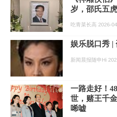
岁，邵氏五
吃青菜长高 2026-04
娱乐脱口秀 
新闻晨报随申Hi 2026
一路走好！4
世，赌王千金
唏嘘