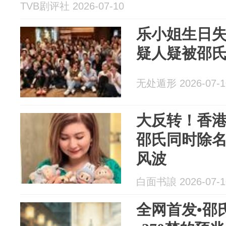
TVB剧评社 2026-07-10
乐小姐生日
疑人疑被邵氏
无处遁形 2026-07-1
大反转！香港
邵氏同时除
风波
白面书誏 2026-07-1
全网首发•邵