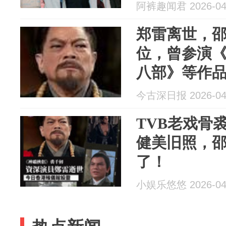
阿裤趣闻君 2026-04
郑雷离世，
位，曾参演
八部》等作
今古深日报 2026-04
TVB老戏骨
健美旧照，
了！
小娱乐悠悠 2026-04