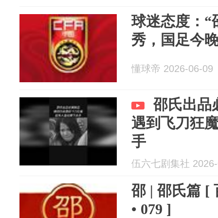
球迷态度：“
秀，国足今
懂球帝 2026-06-09
邵氏出品
遇到飞刀狂
手
伍六七剧集社 2026-0
邵 | 邵氏篇 
• 079 ]