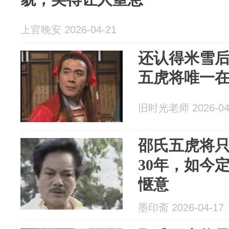
上官晚安 2026-04-21
还认得米雪
五虎将唯一
旧时光老师 2026-04
邵氏五虎将
30年，如今
惬意
墨印斋 2026-04-17