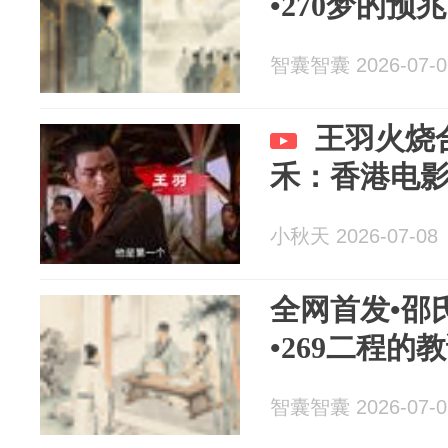
•270梦的预兆
智囊智囊 2026-07-0
王羽火烧
禾：香港电
小秋天 2026-07-08
全网首发•邵
•269二程的
智囊智囊 2026-07-0