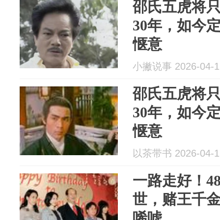
邵氏五虎将
30年，如今
惬意
小撇说事 2026-04-1
邵氏五虎将
30年，如今
惬意
以茶带书 2026-04-1
一路走好！4
世，赌王千
唏嘘