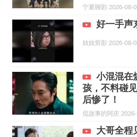
宁夏聊剧 2026-08-0
好一手声
奻奻剪影 2026-08-0
小混混在
孩，不料碰
后惨了！
侃故事的阿庆 2026-0
大哥全程