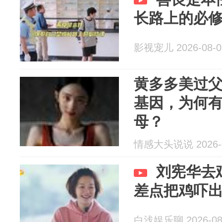
长路上的必
影视宠儿 2026-08-0
黄多多美过
基因，为何
母？
情感大头说说 2026-0
刘宪华去
差点把鸡吓
白浅娱乐聊 2026-08