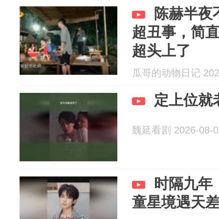
陈赫半夜
超丑事，简
超头上了
瓜哥的动物日记 2026
定上位就
魏延看剧 2026-08-0
时隔九年
童星境遇天