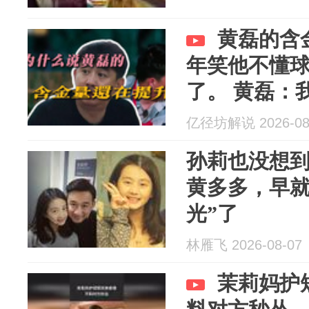
黄磊的含
年笑他不懂
了。 黄磊：
了。
亿径坊解说 2026-08
孙莉也没想
黄多多，早就
光”了
林雁飞 2026-08-07
茉莉妈护