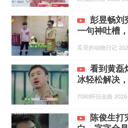
彭昱畅刘
一句神吐槽
瓜哥的动物日记 2026
看到黄磊
冰轻松解决
7080怀旧金曲 2026-
陈俊生打