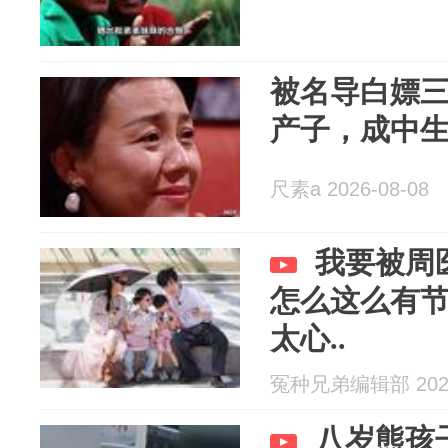
被名导白嫖三
产子，成中
尺素a 2026-08-08
我要被周
怎么这么有
太心..
冤种兄弟编辑部 2026
八岁熊孩