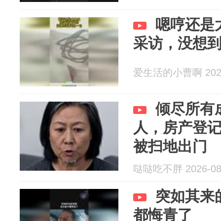
嗯哼还是
采访，没想
爱生活的小曹啊 2026
倾尽所有
人，房产登
被扫地出门
哒哒吃不胖 2026-08
突如其来
都悔青了