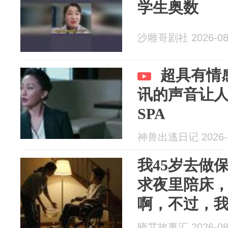
学生奥数
沙雕哥剧社 2026-08
超具有情
讯的声音让
SPA
神兽出逃日记 2026-0
我45岁去做
求夜里陪床
啊，不过，我
您得先答应
晓艾故事汇 2026-08