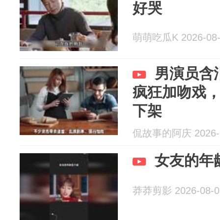
好哭
萌萌吃瓜K 2026-08-
男演员含
疯狂加吻戏
下架
侃故事的阿庆 2026-0
女友的年
莽莽剪影 2026-08-0