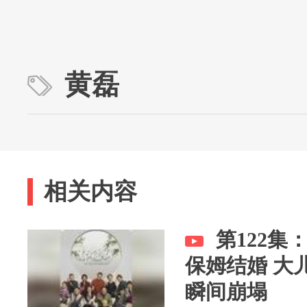
黄磊
相关内容
第122
保姆结婚 大
瞬间崩塌