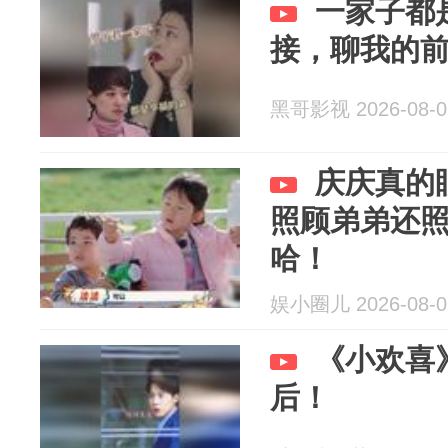
一家子都
接，聊我的
黑哥影视 2026-08-0
庆庆真的
照顾弟弟还
哈！
娱小圈儿 2026-08-0
《小欢喜
后！