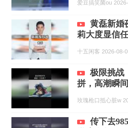
爱豆搞笑菌ou 2026-
黄磊新婚
莉大度显信
十五闲客 2026-08-0
极限挑战
拼，高潮瞬
玫瑰枪口抵心脏w 202
传下去9