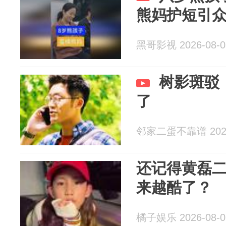
熊妈护短引
黑哥影视 2026-08-0
树影斑驳
了
邻家二蛋不靠谱 2026
还记得黄磊
来越酷了？
橘子娱乐 2026-08-0