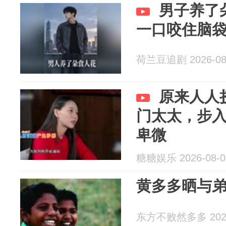
男子养了
一口咬住脑
荷兰豆追剧 2026-08
原来人人
门太太，步
卑微
糖糖娱乐 2026-08-0
黄多多晒与
东方不败然多多 2026