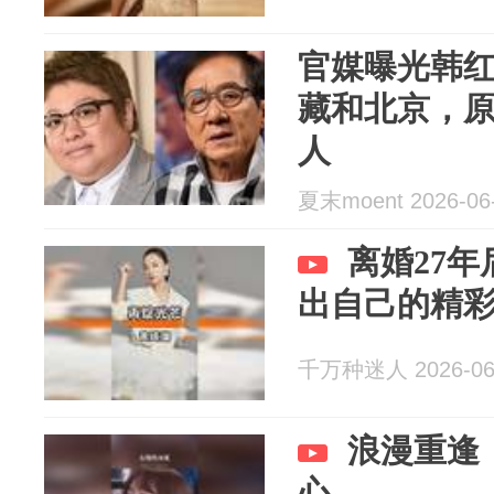
官媒曝光韩
藏和北京，
人
夏末moent 2026-06
离婚27
出自己的精
千万种迷人 2026-06
浪漫重逢
心