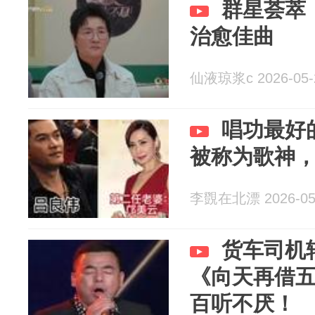
群星荟萃
治愈佳曲
仙液琼浆c 2026-05-
唱功最好
被称为歌神
李覴在北漂 2026-05
货车司机
《向天再借
百听不厌！