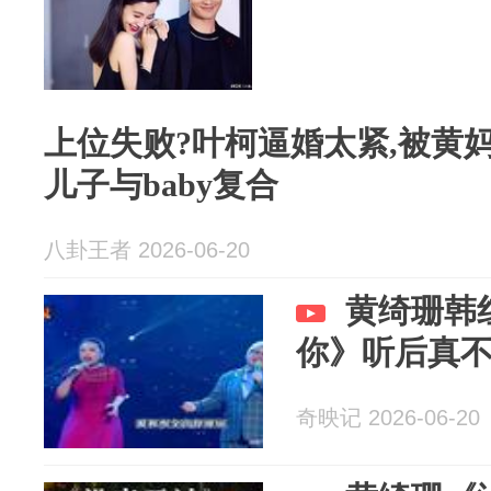
上位失败?叶柯逼婚太紧,被黄
儿子与baby复合
八卦王者 2026-06-20
黄绮珊韩
你》听后真
奇映记 2026-06-20