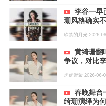
李谷一早
珊风格确实
软禁的月光 2026-06
黄绮珊翻
争议，对比
虎虎聚聚 2026-06-0
春晚舞台
绮珊演绎为