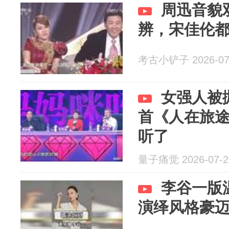
周迅音貌
辨，宋佳伦
考古小铲子 2026-07
女强人被
首《人在旅
听了
量子痛觉 2026-07-2
李谷一版
演绎风格豪