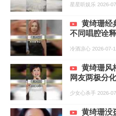
星星听娱乐 2026-07
黄绮珊经
不同唱腔诠
冷酒凉心 2026-07-1
黄绮珊风
网友两极分
少女心杀手 2026-07
黄绮珊没