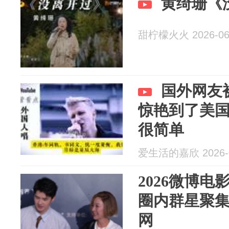
黄绮珊《
甜柠檬火火 2026-06
国外网友
惊艳到了美
很简单
爱生活的嘉欣 2026-0
2026微博
圈内群星聚
网