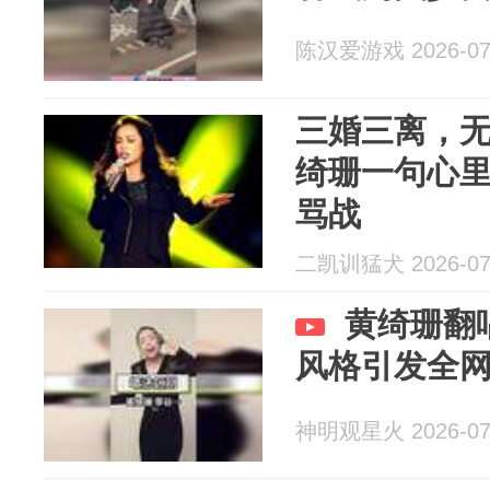
陈汉爱游戏 2026-07
三婚三离，无
绮珊一句心
骂战
二凯训猛犬 2026-07
黄绮珊翻
风格引发全
神明观星火 2026-07