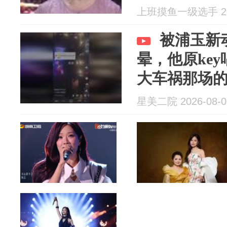
上班摸鱼一级选手 202
被浦玉新
晕，他原ke
大车祸那场
星美二院 2026-08-0