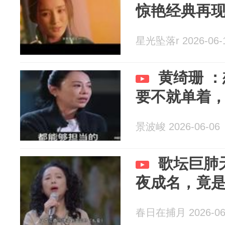
惊艳经典再
星光坠落r 2026-06-
黄绮珊 
要不就单着
景波峻 2026-06-06
歌坛巨肺
夜成名，竟
春日在捕月 2026-06