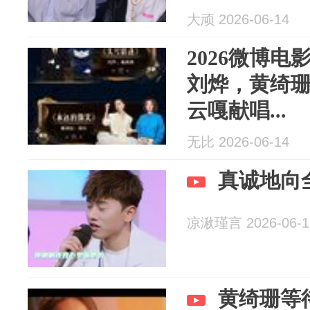
大顽 2026-06-14
2026微博
刘烨，黄绮珊
云嘎献唱...
无比 2026-06-14
真诚地向
凉湫瑾言 2026-06-1
黄绮珊等