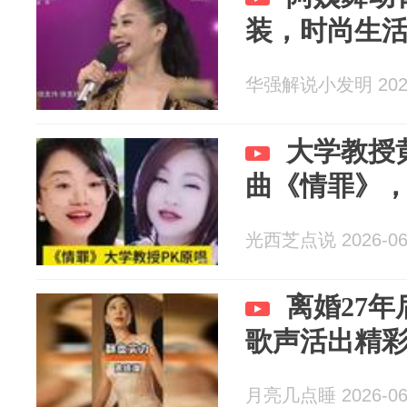
装，时尚生
华强解说小发明 2026
大学教授
曲《情罪》
光西芝点说 2026-06
离婚27
歌声活出精
月亮几点睡 2026-06