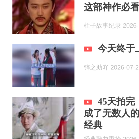
这部神作必
柱子故事纪录 2026-0
今天终于
锌之助吖 2026-07-2
45天拍
成了无数人
经典