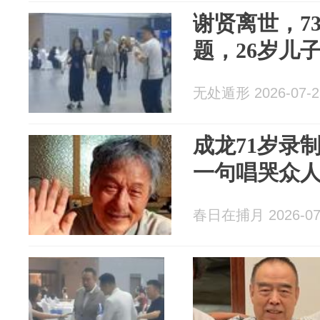
谢贤离世，7
题，26岁儿
无处遁形 2026-07-2
成龙71岁录
一句唱哭众
春日在捕月 2026-07