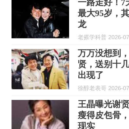
一路走好！7
最大95岁，
龙
老搽学科普 2026-07
万万没想到，
贤，送别十
出现了
徐醇老表哥 2026-07
王晶曝光谢
瘦得皮包骨
现实