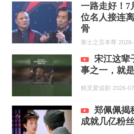
一路走好！7
位名人接连离
骨
寒士之言本尊 2026-0
宋江这辈
事之一，就
精灵爱追剧 2026-07
郑佩佩揭
成就几亿粉