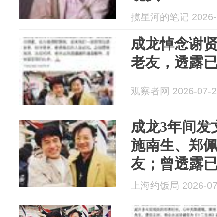
揽星河的笔记 2026-0
成龙悼念谢
老友，透露
观察者网 2026-07-2
成龙3年间发
施南生、郑佩
友；曾透露
别歌，将在
上海约饭局 2026-07