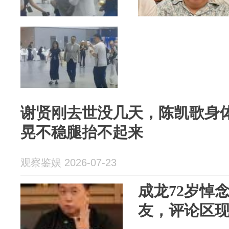
谢贤刚去世没几天，陈凯歌身
晃不稳腿抬不起来
观察鉴娱 2026-07-23
成龙72岁悼
友，评论区