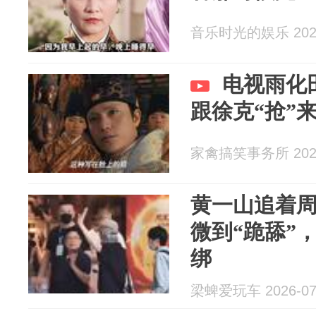
音乐时光的娱乐 2026
电视雨化
跟徐克“抢”
家禽搞笑事务所 2026
黄一山追着周
微到“跪舔”
绑
梁蜱爱玩车 2026-07