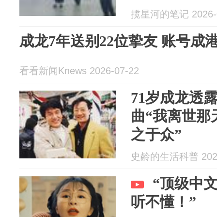
揽星河的笔记 2026-0
成龙7年送别22位挚友 账号
看看新闻Knews 2026-07-22
71岁成龙透
曲“我离世那
之于众”
史鹷的生活科普 2026
“顶级中
听不懂！”