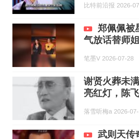
比特前沿报 2026-07
郑佩佩被
气放话替师
笔墨V 2026-07-28
谢贤火葬未
亮红灯，陈
落雪听梅a 2026-07-
武则天传