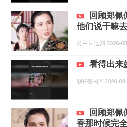
回顾郑佩
他们说干嘛
荷兰豆追剧 2026-08
看得出来
靓仔影视Y 2026-08-
回顾郑佩
香那时候完