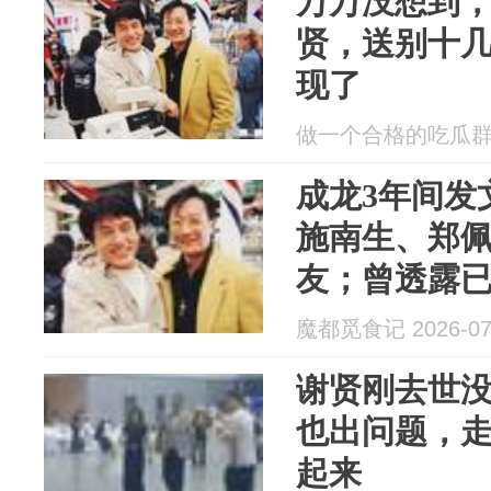
万万没想到，
贤，送别十
现了
做一个合格的吃瓜群众 2
成龙3年间发
施南生、郑佩
友；曾透露
别歌，将在
魔都觅食记 2026-07
谢贤刚去世
也出问题，
起来