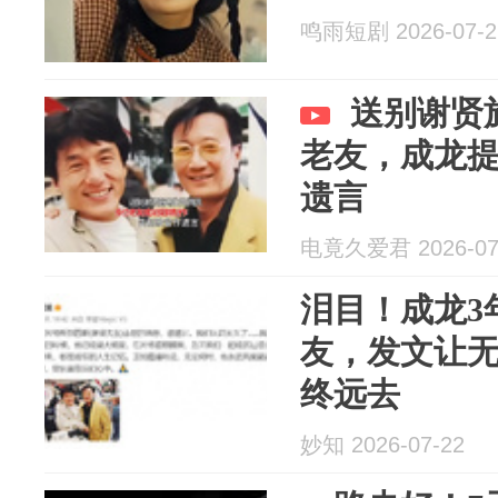
鸣雨短剧 2026-07-2
送别谢贤
老友，成龙
遗言
电竟久爱君 2026-07
泪目！成龙3
友，发文让
终远去
妙知 2026-07-22