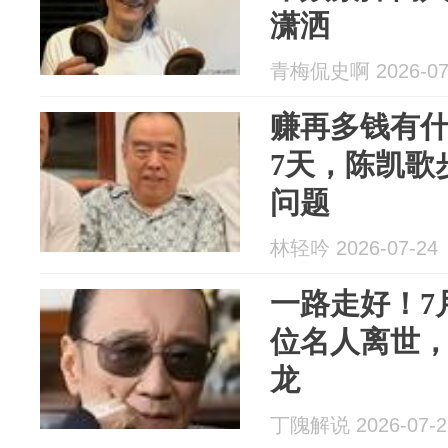
潇洒
青梅侃史啊 2026-07
赚再多钱有
7天，陈凯歌
问题
林轻吟 2026-07-24
一路走好！7
位名人离世
龙
丁隗解说 2026-07-2