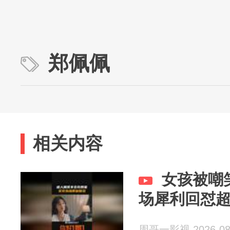
郑佩佩
相关内容
女孩被嘲
场犀利回怼
周哥一影视 2026-08