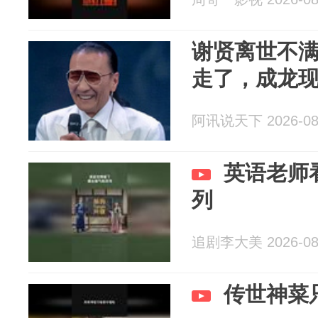
谢贤离世不满
走了，成龙
阿讯说天下 2026-08
英语老师
列
追剧李大美 2026-08
传世神菜