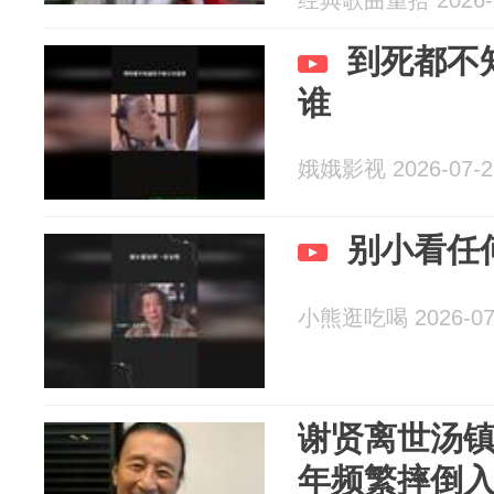
经典歌曲重拾 2026-0
到死都不
谁
娥娥影视 2026-07-2
别小看任
小熊逛吃喝 2026-07
谢贤离世汤
年频繁摔倒