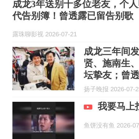
成龙3年送别十多位老友，个
代告别簿！曾透露已留告别歌
露珠聊影视 2026-07-21
成龙三年间
贤、施南生
坛挚友；曾透
歌”，等自己
扬子晚报 2026-07-2
我要马上
鱼饼没有鱼 2026-07