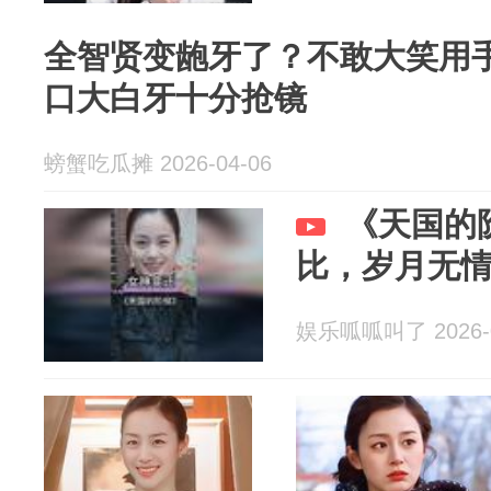
全智贤变龅牙了？不敢大笑用
口大白牙十分抢镜
螃蟹吃瓜摊 2026-04-06
《天国的
比，岁月无
娱乐呱呱叫了 2026-0