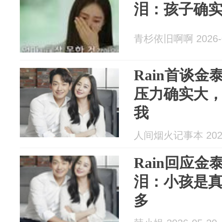
泪：孩子确
青杉依旧啊啊 2026-0
Rain首谈
压力确实大
我
人间烟火记事本 2026
Rain回应
泪：小孩是
多