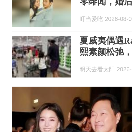
零绯闻，婚
叮当爱吃 2026-08-0
夏威夷偶遇R
熙素颜松弛
明天去看太阳 2026-0