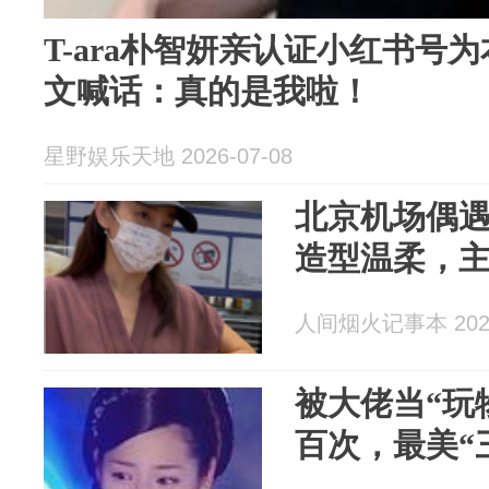
T-ara朴智妍亲认证小红书号
文喊话：真的是我啦！
星野娱乐天地 2026-07-08
北京机场偶
造型温柔，
人间烟火记事本 2026
被大佬当“玩
百次，最美“