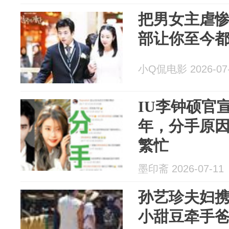
把男女主虐惨
部让你至今
小Q侃电影 2026-07
IU李钟硕官
年，分手原
繁忙
墨印斋 2026-07-11
孙艺珍夫妇
小甜豆牵手