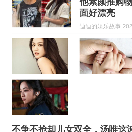
他素颜推购
面好漂亮
迪迪的娱乐故事 2026
不争不抢却儿女双全，汤唯这