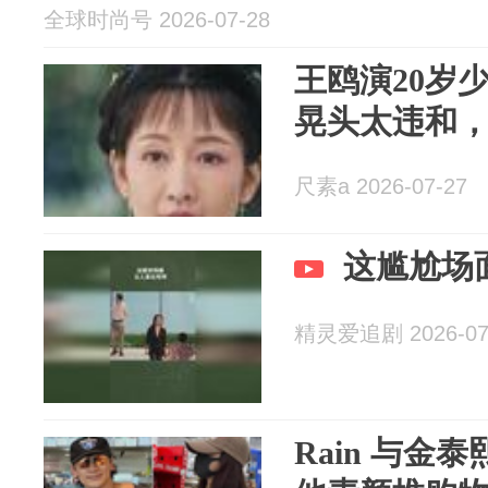
全球时尚号 2026-07-28
王鸥演20岁
晃头太违和
尺素a 2026-07-27
这尴尬场
精灵爱追剧 2026-07
Rain 与金