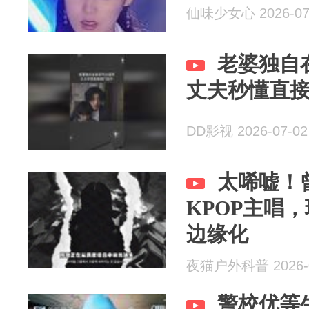
仙味少女心 2026-07
老婆独自
丈夫秒懂直
DD影视 2026-07-02
太唏嘘！
KPOP主唱
边缘化
夜猫户外科普 2026-0
警校优等