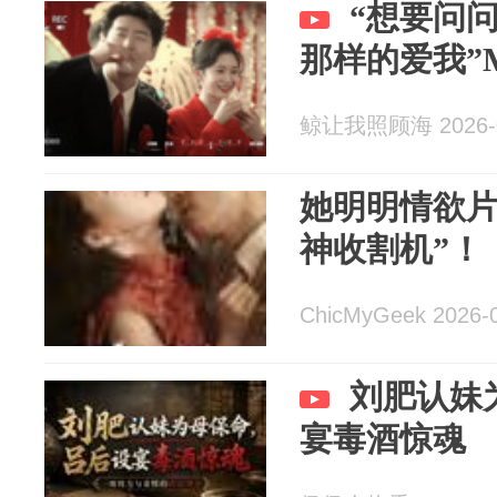
“想要问
那样的爱我”
鲸让我照顾海 2026-0
她明明情欲片
神收割机”！
ChicMyGeek 2026-
刘肥认妹
宴毒酒惊魂