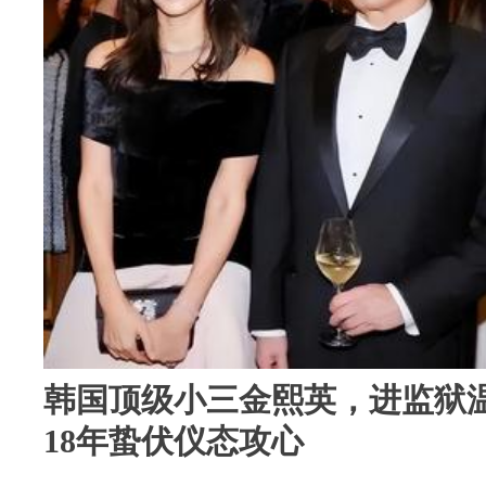
韩国顶级小三金熙英，进监狱
18年蛰伏仪态攻心