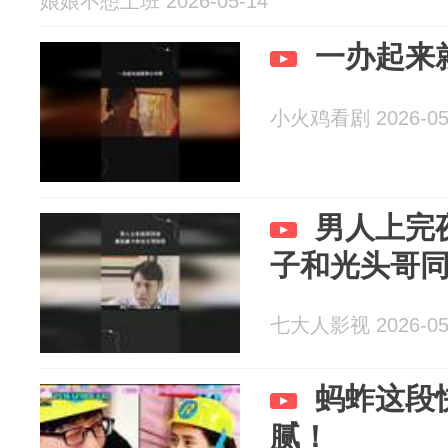
娘娘不想上班 2026-05-14
一办起来
小火鸡看剧 2026-05
男人上完
子和光头哥
七大人影视 2026-05
蚂蚱这段
腻！