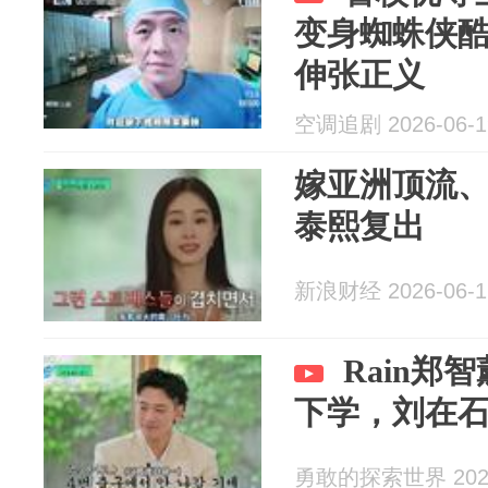
变身蜘蛛侠
伸张正义
空调追剧 2026-06-1
嫁亚洲顶流、
泰熙复出
新浪财经 2026-06-1
Rain郑
下学，刘在
勇敢的探索世界 2026