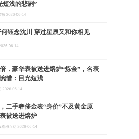
光短浅的悲剧”
 2026-06-14
爆火 顾凌轩何钰念沈川 穿过星辰又和你相见
026-06-14
倍，豪华表被送进熔炉“炼金”，名表
惋惜：目光短浅
2026-06-14
，二手奢侈金表“身价”不及黄金原
表被送进熔炉
柿互动 2026-06-14