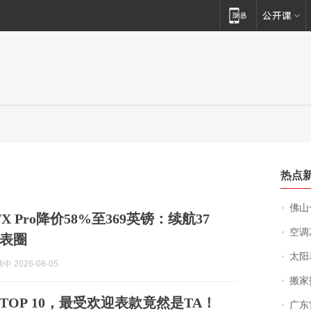
热点
佛山一中学
 7X Pro降价58%至369英镑：续航37
空调
表圈
太阳
 2026-08-05
搬家报
TOP 10，最受欢迎表款竟然是TA！
广东雷州