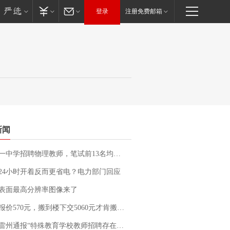
登录
注册免费邮箱
新闻
招聘物理教师，笔试前13名均遭淘汰？教育局：已叫停招聘，成立调查组全面核查
24小时开着反而更省电？电力部门回应
表面最高分辨率图像来了
价570元，搬到楼下交5060元才肯搬上楼！女子傻眼了……
通报“特殊教育学校教师招聘存在违规行为”：已启动问责程序 副校长被停职