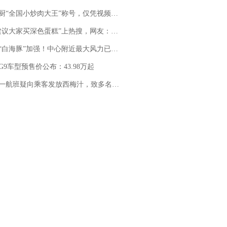
“全国小炒肉大王”称号，仅凭视频评出？中国烹饪协会回应
建议大家买深色蛋糕”上热搜，网友：天塌了！
白海豚”加强！中心附近最大风力已达15级 最新研判
G9车型预售价公布：43.98万起
客发放西梅汁，致多名乘客在飞行途中排队上厕所！乘客：机上100多人只有2个厕所；客服回应：并非每架飞机都会发放西梅汁