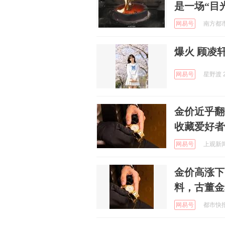
是一场“目
网易号
南方都市报
网易号
星野渡 2
金价近乎翻
收藏爱好者
网易号
上观新闻 
金价高涨下
料，古董金
网易号
都市快报橙