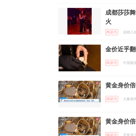
成都莎莎舞
火
网易号
成都人的故
金价近乎翻
网易号
中国能源网
黄金身价倍
网易号
大象新闻 
黄金身价倍
网易号
齐鲁壹点 