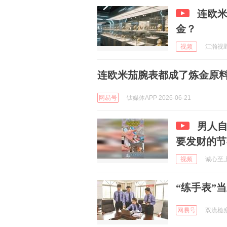
连欧
金？
视频
江瀚视野 
连欧米茄腕表都成了炼金原
网易号
钛媒体APP 2026-06-21
男人
要发财的节
视频
诚心至上 
“练手表”
网易号
双流检察 