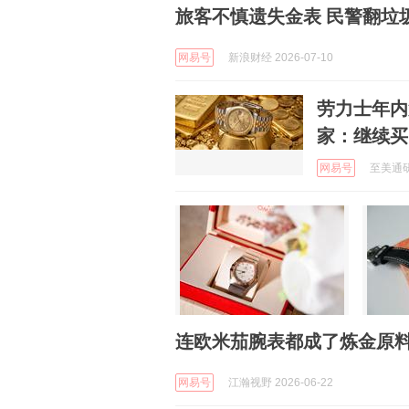
旅客不慎遗失金表 民警翻垃
网易号
新浪财经 2026-07-10
劳力士年内
家：继续买
网易号
至美通研究
连欧米茄腕表都成了炼金原
网易号
江瀚视野 2026-06-22