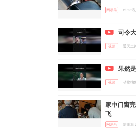
网易号
ctime表
司令
视频
通天土路社
果然
视频
动物抽象汇
家中门窗完
飞
网易号
随州派 2