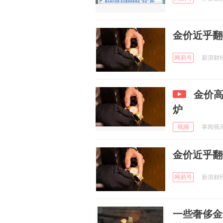
金价近乎翻
网易号
新浪财经 
金价高
炉
视频
掌闻视讯 
金价近乎翻
网易号
新浪财经 
一些奢侈金