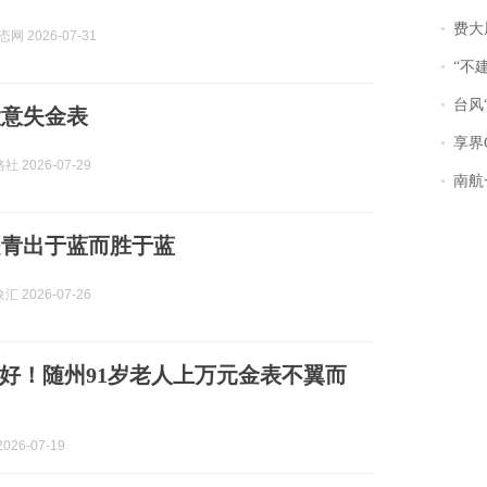
费大厨
态网 2026-07-31
“不
台风“
大意失金表
享界
 2026-07-29
南航一航班疑向乘
是青出于蓝而胜于蓝
 2026-07-26
好！随州91岁老人上万元金表不翼而
026-07-19