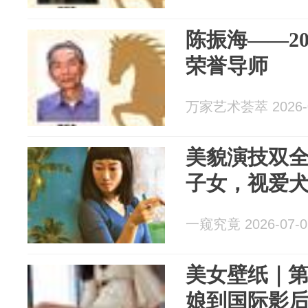
陈振海——2
荣誉导师
万家艺术荟萃 2026-0
美貌演技双全
子女，视爱
一窥究竟 2026-07-0
美女壁纸｜第3
娘到国际影