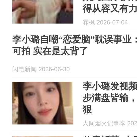
得从容又有
霁枫 2026-07-04
李小璐自嘲“恋爱脑”耽误事业
可拍 实在是太背了
闪电新闻 2026-06-30
李小璐发视
步满盘皆输
狠
人间烟火记事本 2026