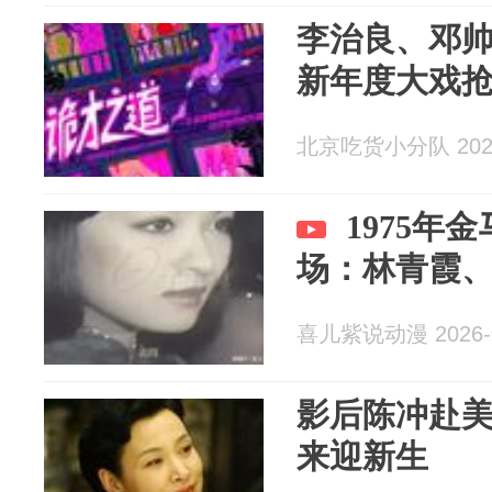
李治良、邓
新年度大戏
北京吃货小分队 2026
1975年
场：林青霞
喜儿紫说动漫 2026-0
影后陈冲赴美
来迎新生