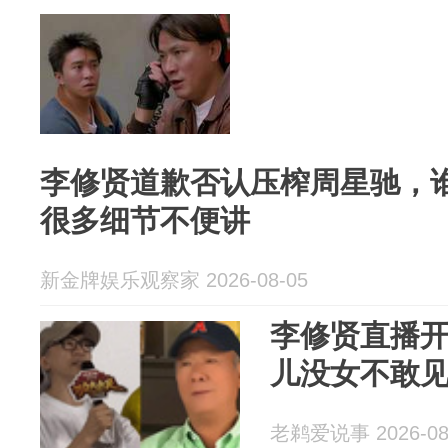
李修贤道歉否认压榨周星驰，
很多细节不便讲
新金牌娱乐观察家 2026-08-05
李修贤直播
儿没女不敢
老鹈爱说事 2026-08