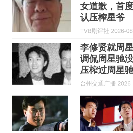
女道歉，首
认压榨星爷
TVB剧评社 2026-08
李修贤就周
调侃周星驰
压榨过周星
此前周星驰
台州交通广播 2026-0
影获金马奖