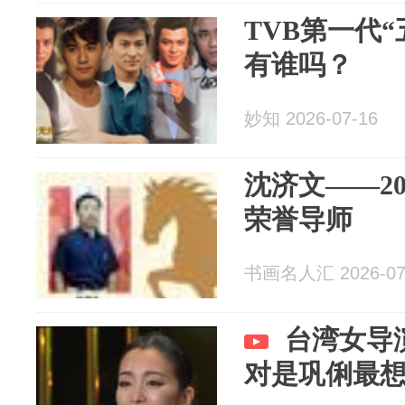
TVB第一代
有谁吗？
妙知 2026-07-16
沈济文——2
荣誉导师
书画名人汇 2026-07
台湾女导
对是巩俐最