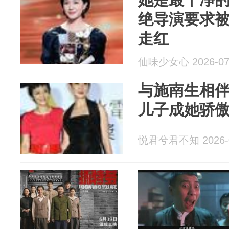
绝导演要求
走红
仙味少女心 2026-07
与施南生相伴
儿子成她骄
悦君兮君不知 2026-0