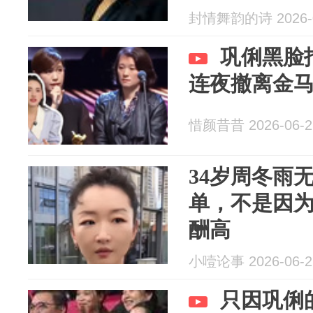
封情舞韵的诗 2026-0
巩俐黑脸
连夜撤离金
惜颜昔昔 2026-06-2
34岁周冬雨
单，不是因
酬高
小噎论事 2026-06-2
只因巩俐