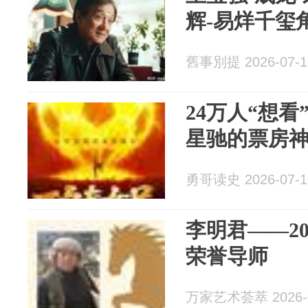
辉-易烊千玺
舊事別提 2026-07-1
24万人“想
星驰的票房
勇哥读史 2026-07-1
李明君——2
荣誉导师
万家艺术荟萃 2026-0