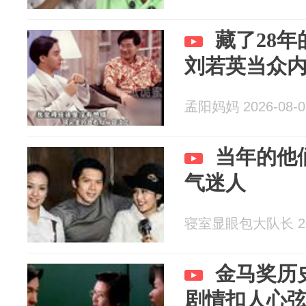
藏了28
刘若英当众
孟阳妈妈 2026-08-0
当年的他
气迷人
寝室显眼包大队长 202
金马奖历
剧情扣人心