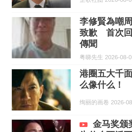
李修賢為嘲
致歉 首次
傳聞
粤睇先生 2026-08-0
港圈五大千
么像什么！
绚丽的画卷 2026-08
金马奖颁