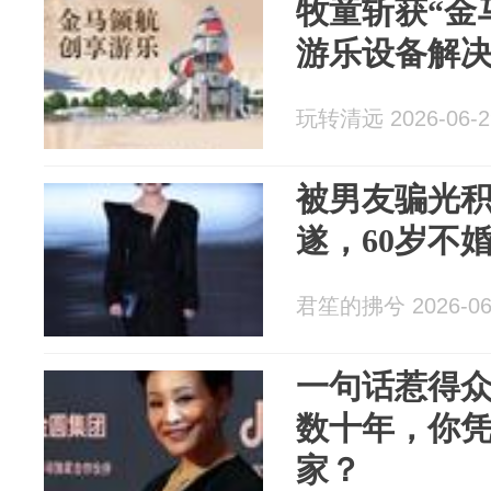
牧童斩获“金
游乐设备解决
玩转清远 2026-06-2
被男友骗光积
遂，60岁不
君笙的拂兮 2026-06
一句话惹得
数十年，你
家？