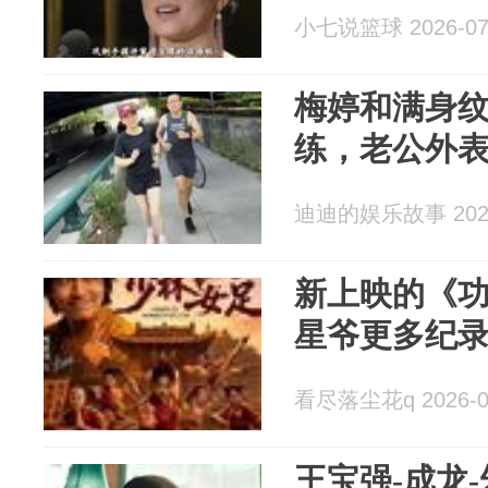
小七说篮球 2026-07
梅婷和满身
练，老公外
迪迪的娱乐故事 2026
新上映的《
星爷更多纪
看尽落尘花q 2026-0
王宝强-成龙-