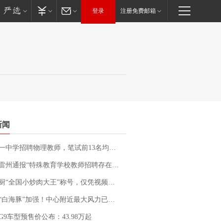
登录
注册免费邮箱
新闻
招聘物理教师，笔试前13名均遭淘汰？教育局：已叫停招聘，成立调查组全面核查
通报“特殊教育学校教师招聘存在违规行为”：已启动问责程序 副校长被停职
“全国小炒肉大王”称号，仅凭视频评出？中国烹饪协会回应
白海豚”加强！中心附近最大风力已达15级 最新研判
G9车型预售价公布：43.98万起