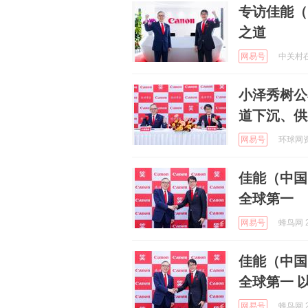
专访佳能（
之道
网易号
中关村在线
小泽秀树公
道下沉、供
网易号
环球网资讯
佳能（中国
全球第一
网易号
蜂鸟网 2
佳能（中国
全球第一 
网易号
蜂鸟网 2