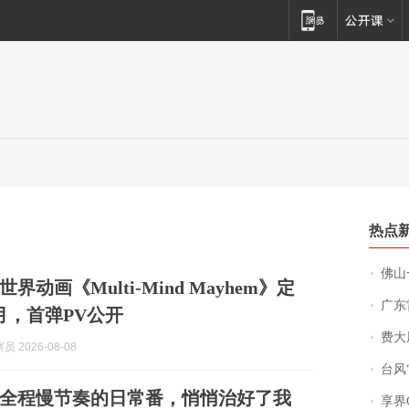
热点
佛山一中学
界动画《Multi-Mind Mayhem》定
广东雷州
1月，首弹PV公开
费大厨
 2026-08-08
台风“
全程慢节奏的日常番，悄悄治好了我
享界