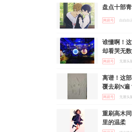
盘点十部青
网易号
白白白云 
谁懂啊！这
却看哭无数
网易号
无厘头脑洞
离谱！这部
覆去刷N遍
网易号
无厘头脑洞
重刷高木同
里的温柔