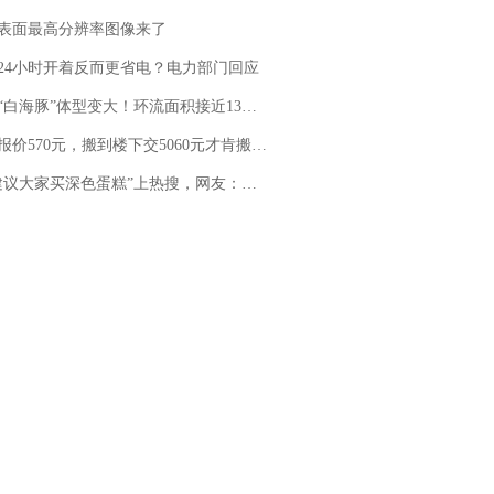
表面最高分辨率图像来了
24小时开着反而更省电？电力部门回应
白海豚”体型变大！环流面积接近13个浙江那么大
价570元，搬到楼下交5060元才肯搬上楼！女子傻眼了……
建议大家买深色蛋糕”上热搜，网友：天塌了！