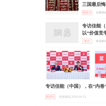
三国最后悔
网易号
卖樱桃的大
专访佳能（
以“价值竞
数码
网易数码 
专访佳能（中国），在“内卷”
网易号
科技视讯 2026-04-21