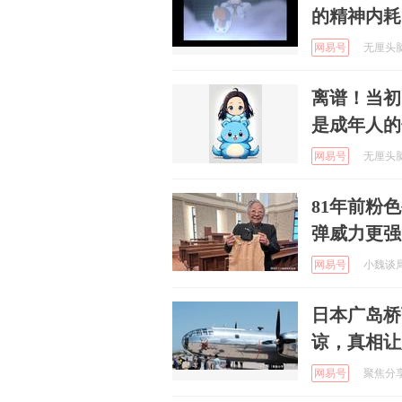
的精神内耗
网易号
无厘头脑洞
离谱！当初
是成年人的
网易号
无厘头脑洞
81年前粉
弹威力更强
网易号
小魏谈局势
日本广岛桥
谅，真相让
网易号
聚焦分享每