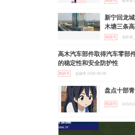
网易号
碳水快了加
新宁回龙城
木塘三条高
网易号
创作者_8
高木汽车部件取得汽车零部
的稳定性和安全防护性
网易号
金融界 2026-06-06
盘点十部青
网易号
白白白云 