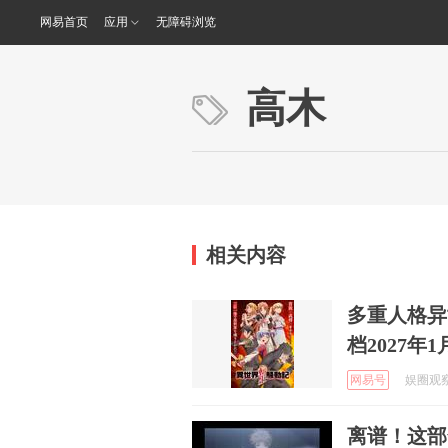
网易首页
应用
无障碍浏览
高木
相关内容
多重人格异世
档2027年
网易号
娱圈观察员
离谱！这部