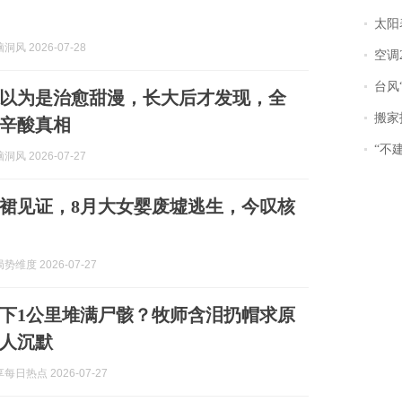
太阳
风 2026-07-28
空调
台风“
以为是治愈甜漫，长大后才发现，全
搬家报
辛酸真相
“不
风 2026-07-27
色裙见证，8月大女婴废墟逃生，今叹核
维度 2026-07-27
下1公里堆满尸骸？牧师含泪扔帽求原
人沉默
日热点 2026-07-27