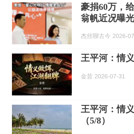
豪捐60万，
翁帆近况曝
杰丝聊古今 2026-07
王平河：情
金昔 2026-07-31
王平河：情
（5/8）