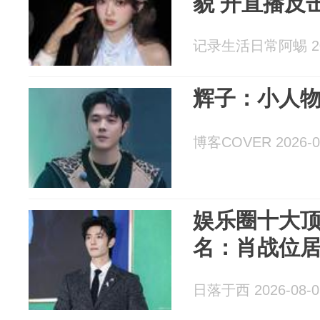
貌 开直播反
记录生活日常阿蜴 202
辉子：小人
博客COVER 2026-0
娱乐圈十大
名：肖战位
日落于西 2026-08-0