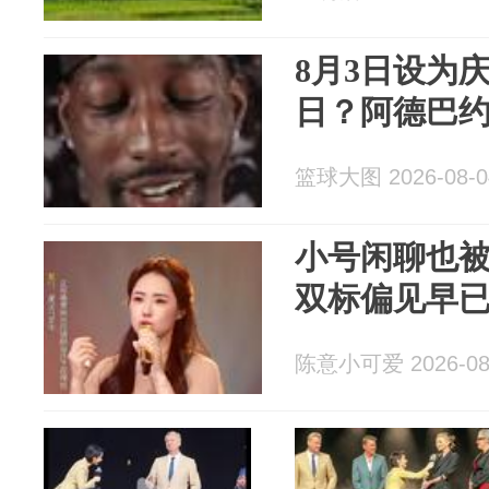
8月3日设为
日？阿德巴
篮球大图 2026-08-0
小号闲聊也
双标偏见早
陈意小可爱 2026-08