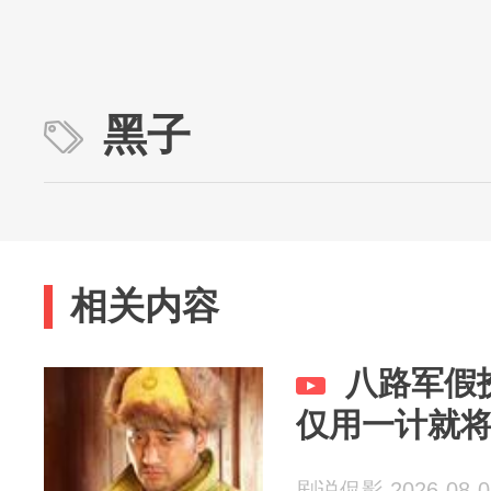
黑子
相关内容
八路军假
仅用一计就
剧说侃影 2026-08-0