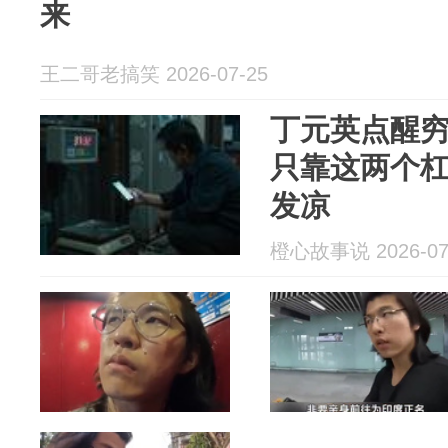
来
王二哥老搞笑 2026-07-25
丁元英点醒
只靠这两个
发凉
橙心故事说 2026-07