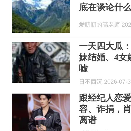
底在谈论什
爱叨叨的高老师 2026
一天四大瓜
妹结婚、4女
嘘
日不西沉 2026-07-3
跟经纪人恋
容、诈捐，
离谱