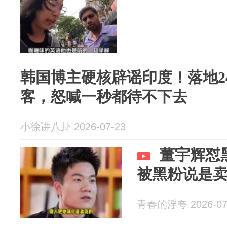
韩国博主硬核辟谣印度！落地2
客，怒喊一秒都待不下去
小徐讲八卦 2026-07-23
董宇辉怼
被黑粉说是
青春的浮夸 2026-07