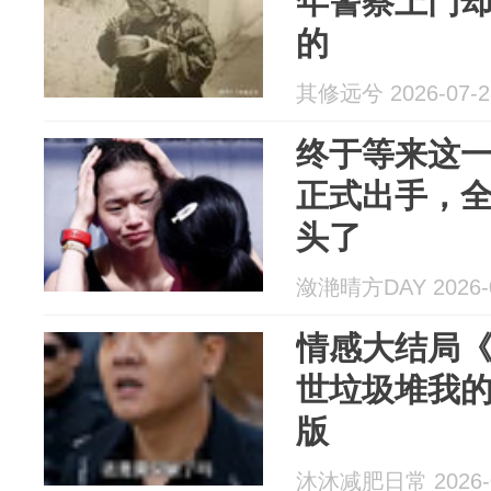
年警察上门
的
其修远兮 2026-07-2
终于等来这
正式出手，
头了
潋滟晴方DAY 2026-0
情感大结局
世垃圾堆我的
版
沐沐减肥日常 2026-0