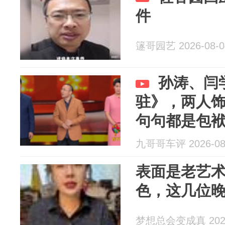
件
篴哥园艺 2026-08-0
孙涛、闫
驻》，两人
句句都是包
九哥哥车评 2026-08
表面是老艺
色，这几位
梦想总会变成真 2026