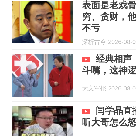
表面是老戏
穷、贪财，
不亏
深析古今 2026-08-0
经典相声
斗嘴，这神
大文军报 2026-08-0
闫学晶直
听大哥怎么