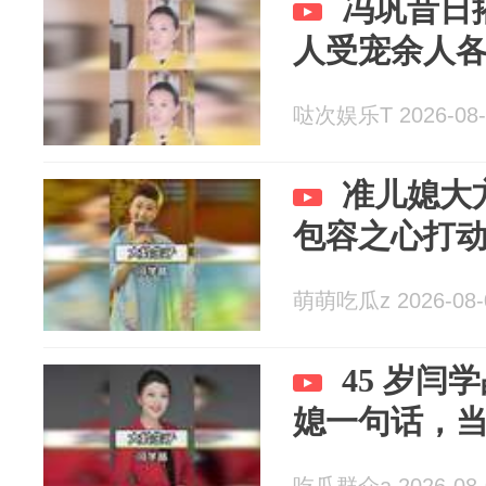
冯巩昔日
人受宠余人
哒次娱乐T 2026-08-
准儿媳大
包容之心打
萌萌吃瓜z 2026-08-
45 岁闫
媳一句话，