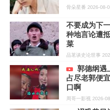
骨朵星番 2026-08-0
不要成为下
种地言论遭抵
菜
品茗谈史论世事 2026
郭德纲遇
占尽老郭便
口啊
周哥一影视 2026-08