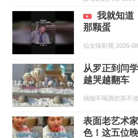
我就知道
那颗蛋
仙女味影视 2026-08
从罗正到闫
越哭越翻车
抽烟不喝酒饮茶不读书 2
表面老艺术
色！这五位