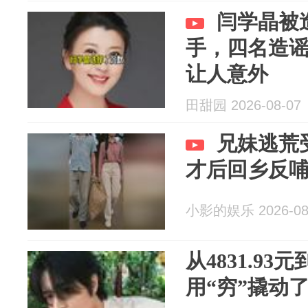
闫学晶被
手，四名造
让人意外
田甜园 2026-08-07
兄妹逃荒
才后回乡反
小影的娱乐 2026-08
从4831.9
用“穷”撬动