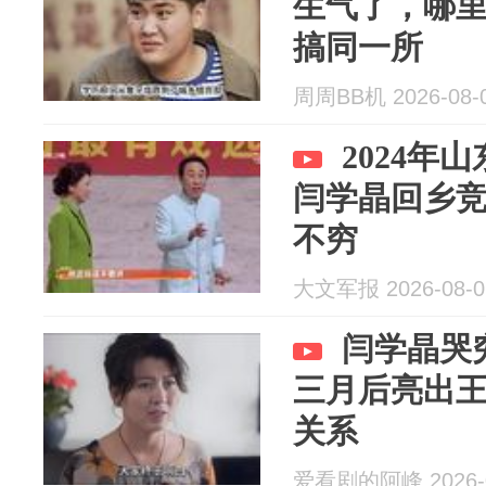
生气了，哪
搞同一所
周周BB机 2026-08-
2024年
闫学晶回乡
不穷
大文军报 2026-08-0
闫学晶哭
三月后亮出
关系
爱看剧的阿峰 2026-0