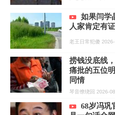
如果闫学
人家肯定有
老王日常犯傻 2026-0
捞钱没底线
痛批的五位
同情
琴音缭绕回 2026-08
68岁冯