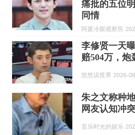
痛批的五位
同情
阿废冷眼观察所 2026
李修贤一天
赔504万，
悠悠说世界 2026-08
朱之文称种
网友认知冲
音乐时光的娱乐 2026