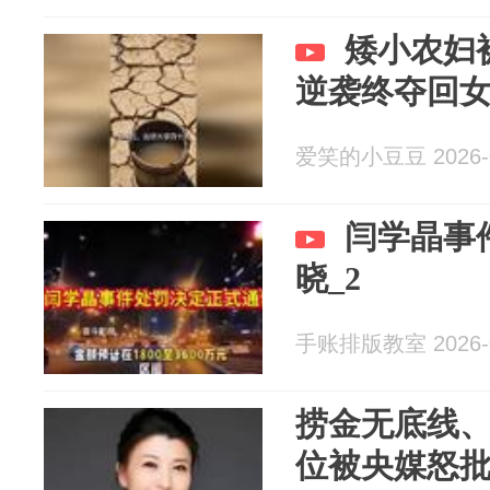
矮小农妇
逆袭终夺回
爱笑的小豆豆 2026-0
闫学晶事
晓_2
手账排版教室 2026-0
捞金无底线、
位被央媒怒