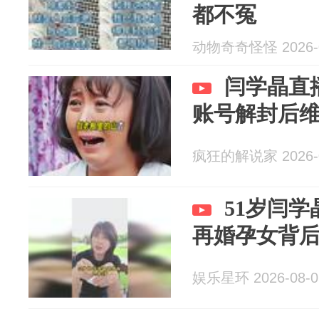
都不冤
动物奇奇怪怪 2026-0
闫学晶直
账号解封后
疯狂的解说家 2026-0
51岁闫
再婚孕女背
娱乐星环 2026-08-0