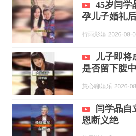
45岁闫
孕儿子婚礼
行雨影娱 2026-08-0
儿子即将
是否留下腹
慧心聊娱乐 2026-08
闫学晶自
恩断义绝