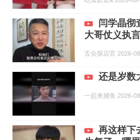
吃瓜群众a 2026-08-
闫学晶彻
大哥仗义执
舌尖探店官 2026-08
还是岁数
一起来捕鱼 2026-08
再这样下