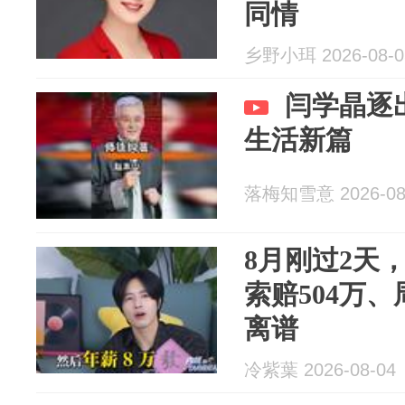
同情
乡野小珥 2026-08-0
闫学晶逐
生活新篇
落梅知雪意 2026-08
8月刚过2天
索赔504万
离谱
冷紫葉 2026-08-04