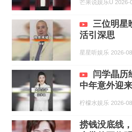
芒果说娱乐U 2026-0
三位明星
活引深思
星星听娱乐 2026-08
闫学晶历
中年意外迎
柠檬水娱乐 2026-08
捞钱没底线