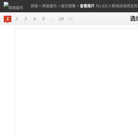
网易
>
网易娱乐
>
娱乐图集
>
查看图片
为3.6亿人新闻阅读而生
选
1
2
3
4
5
...
20