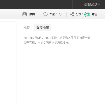
找对象点这里
0
(
)
原图
评论
分享：
易信
标签：
香港小姐
2021年7月5日，2021香港小姐竞选入围佳丽首度一齐
公开亮相，众美女同框比美风格多样。