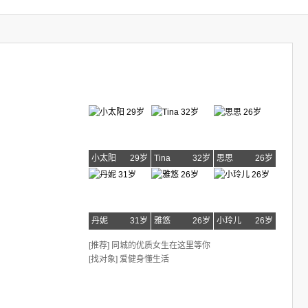
小太阳
29岁
Tina
32岁
思思
26岁
丹妮
31岁
雅悠
26岁
小玲儿
26岁
[推荐] 同城的优质女生在这里等你
[找对象] 爱健身懂生活