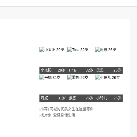
小太阳
29岁
Tina
32岁
思思
26岁
丹妮
31岁
雅悠
26岁
小玲儿
26岁
[推荐] 同城的优质女生在这里等你
[找对象] 爱健身懂生活