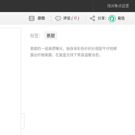
找对象点这里
0
(
)
原图
评论
分享：
易信
标签：
景甜
景甜的一组美照曝光，她身穿彩色针织衫搭配牛仔短裤
露出纤细美腿，在氤氲光线下笑容温暖治愈。