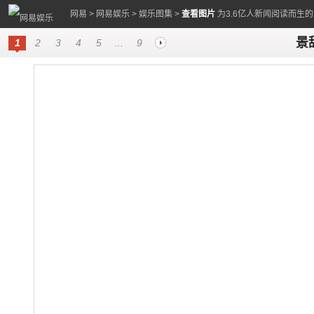
网易
>
网易娱乐
>
娱乐图集
>
查看图片
为3.6亿人新闻阅读而生
景
1
2
3
4
5
...
9