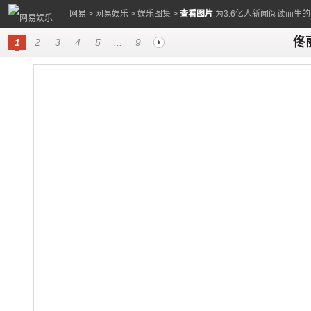
网易
>
网易娱乐
>
娱乐图集
>
查看图片
为3.6亿人新闻阅读而生
佟
1
2
3
4
5
...
9