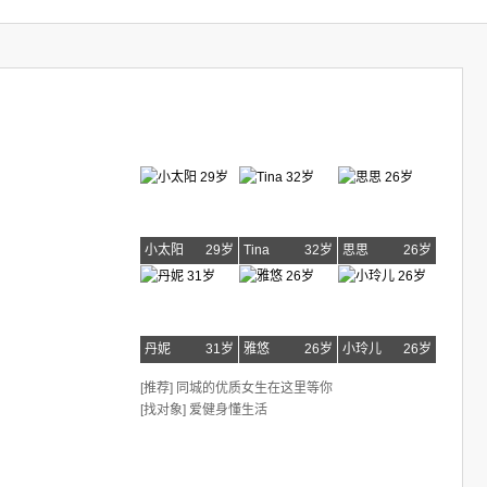
小太阳
29岁
Tina
32岁
思思
26岁
丹妮
31岁
雅悠
26岁
小玲儿
26岁
[推荐] 同城的优质女生在这里等你
[找对象] 爱健身懂生活