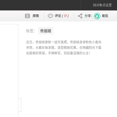
找对象点这里
0
(
)
原图
评论
分享：
易信
标签：
佟丽娅
近日，佟丽娅更新一组写真照。佟丽娅身穿粉色小香风
吊带，头戴珍珠发箍，造型精致优雅，在明媚阳光下露
出甜美的笑容，手捧鲜花，宛如童话镇的公主！