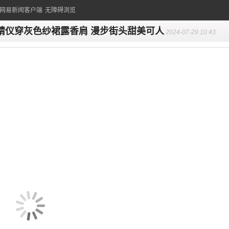
的网易新闻客户端
无障碍浏览
婧仪穿灰色纱裙露香肩 漫步街头甜美可人
2024-07-29 10:43