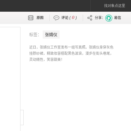
找对象点这里
0
(
)
原图
评论
分享：
易信
标签：
张婧仪
近日，张婧仪工作室发布一组写真照。张婧仪身穿灰色
挂脖纱裙，精致妆容搭配黑色波浪，漫步在街头巷尾，
灵动随性，笑容甜美！