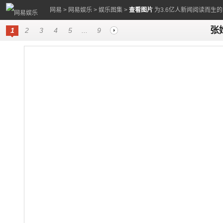
网易
>
网易娱乐
>
娱乐图集
>
查看图片
为3.6亿人新闻阅读而生
张
1
2
3
4
5
...
9