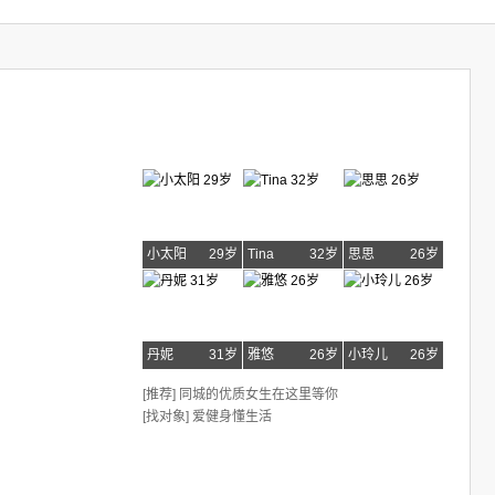
小太阳
29岁
Tina
32岁
思思
26岁
丹妮
31岁
雅悠
26岁
小玲儿
26岁
[推荐] 同城的优质女生在这里等你
[找对象] 爱健身懂生活