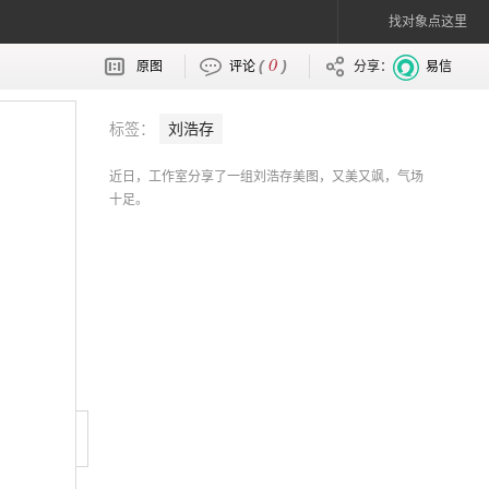
找对象点这里
0
(
)
原图
评论
分享：
易信
标签：
刘浩存
近日，工作室分享了一组刘浩存美图，又美又飒，气场
十足。