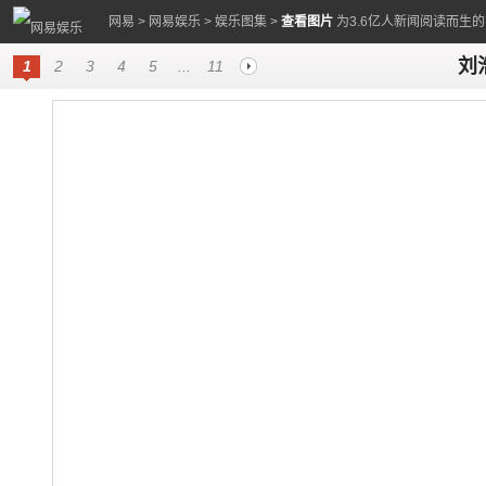
网易
>
网易娱乐
>
娱乐图集
>
查看图片
为3.6亿人新闻阅读而生
刘
1
2
3
4
5
...
11