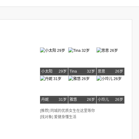
小太阳
29岁
Tina
32岁
思思
26岁
丹妮
31岁
雅悠
26岁
小玲儿
26岁
[推荐] 同城的优质女生在这里等你
[找对象] 爱健身懂生活