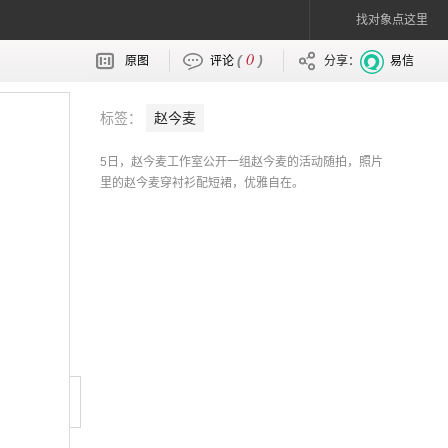
找对象点这里
0
(
)
原图
评论
分享：
易信
标签：
赵今麦
5日，赵今麦工作室公开一组赵今麦的活动随拍，照片
里的赵今麦穿衬衫配短裙，优雅自在。