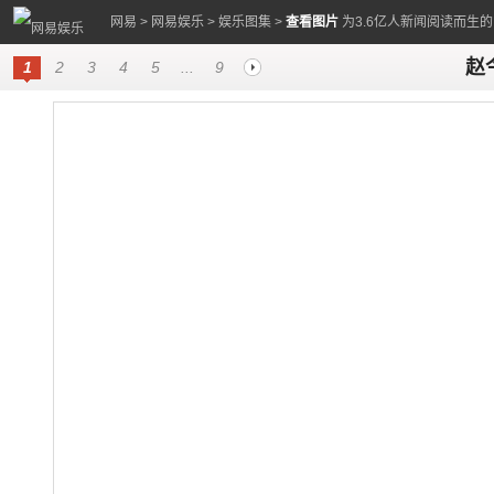
网易
>
网易娱乐
>
娱乐图集
>
查看图片
为3.6亿人新闻阅读而生
赵
1
2
3
4
5
...
9